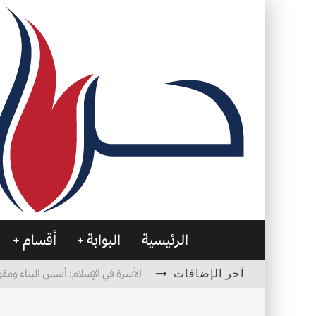
الرئيسية
البوابة
أقسام
آخر الإضافات
الأسرة في الإسلام: أسس البناء ومقو
العظام… صمتٌ يحمل الحياة