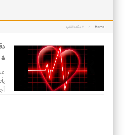
الأسرة في الإسلام: أسس البناء ومقو
كيف ستكون مدن المستقبل؟
Home
# دقات القلب
دق
ظ
عند
يأ
أجل