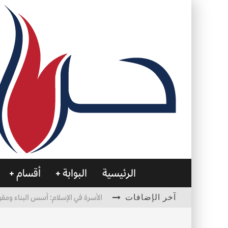
الرئيسية
البوابة
أقسام
آخر الإضافات
الأسرة في الإسلام: أسس البناء ومقو
العظام… صمتٌ يحمل الحياة