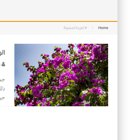
التصميم بين الهندسة والكون
الأمن في ضوء الوحي
Home
# الوردة المجنونة
الو
س
جمي
ذل
حيث