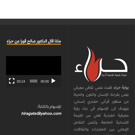
ماذا قال الدكتور صالح قورا عن حراء
مشغل
الفيديو
03:14
00:00
بوابة حراء
فضاء علمي ثقافي معرفي
يعنى بقراءة الإنسان والكون والحياة
من منظور قرآني حضاري إنساني،
للإسهام بالكتابة:
ويهدف إلى الإسهام في بناء رؤية
hiragate@yahoo.com
معرفية حضارية تعلي من القيمة
الإنسانية الجامعة، وتثمن التفاعل
الإيجابي بين الحضارات والثقافات،