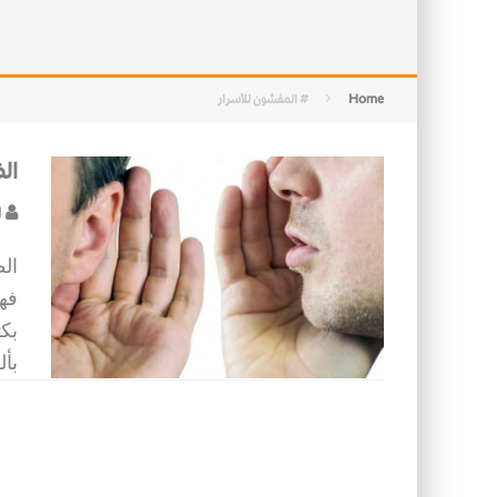
التصميم بين الهندسة والكون
الأمن في ضوء الوحي
Home
# المفشون للأسرار
ال
ل
الظ
فهن
بكت
بأل