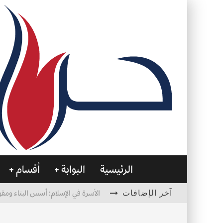
الرئيسية
البوابة
أقسام
آخر الإضافات
الأسرة في الإسلام: أسس البناء ومقو
العظام… صمتٌ يحمل الحياة