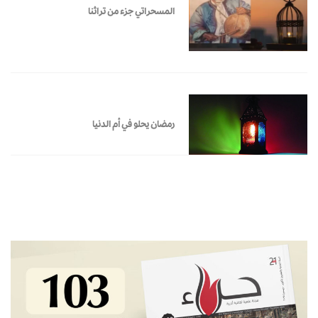
المسحراتي جزء من تراثنا
رمضان يحلو في أم الدنيا