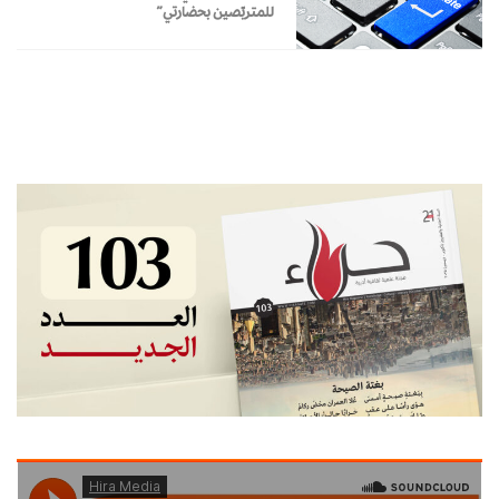
للمتربّصين بحضارتي”