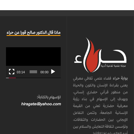
ماذا قال الدكتور صالح قورا عن حراء
مشغل
الفيديو
03:14
00:00
بوابة حراء
فضاء علمي ثقافي معرفي
يعنى بقراءة الإنسان والكون والحياة
من منظور قرآني حضاري إنساني،
للإسهام بالكتابة:
ويهدف إلى الإسهام في بناء رؤية
hiragate@yahoo.com
معرفية حضارية تعلي من القيمة
الإنسانية الجامعة، وتثمن التفاعل
الإيجابي بين الحضارات والثقافات،
وتؤسس لثقافة التعايش والسلام بين
أمم العالم رغم اختلافاتها.