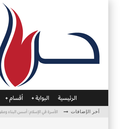
الرئيسية
البوابة
أقسام
آخر الإضافات
الأسرة في الإسلام: أسس البناء ومقو
العظام… صمتٌ يحمل الحياة