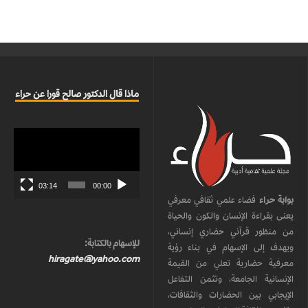
ماذا قال الدكتور صالح قورا عن حراء
مشغل
الفيديو
03:14
00:00
بوابة حراء
فضاء علمي ثقافي معرفي
يعنى بقراءة الإنسان والكون والحياة
من منظور قرآني حضاري إنساني،
للإسهام بالكتابة:
ويهدف إلى الإسهام في بناء رؤية
hiragate@yahoo.com
معرفية حضارية تعلي من القيمة
الإنسانية الجامعة، وتثمن التفاعل
الإيجابي بين الحضارات والثقافات،