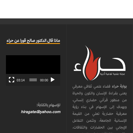
ماذا قال الدكتور صالح قورا عن حراء
مشغل
الفيديو
03:14
00:00
بوابة حراء
فضاء علمي ثقافي معرفي
يعنى بقراءة الإنسان والكون والحياة
من منظور قرآني حضاري إنساني،
للإسهام بالكتابة:
ويهدف إلى الإسهام في بناء رؤية
hiragate@yahoo.com
معرفية حضارية تعلي من القيمة
الإنسانية الجامعة، وتثمن التفاعل
الإيجابي بين الحضارات والثقافات،