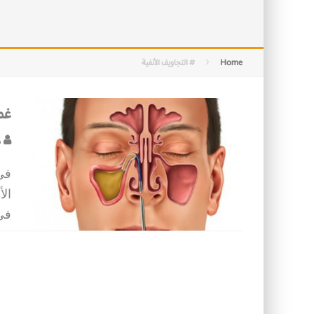
الأسرة في الإسلام: أسس البناء ومقو
كيف ستكون مدن المستقبل؟
Home
# التجاويف الأنفية
غم
د
في
الأ
في 