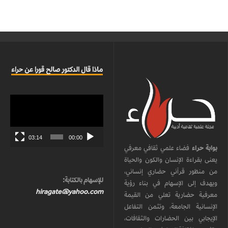
ماذا قال الدكتور صالح قورا عن حراء
مشغل
الفيديو
03:14
00:00
بوابة حراء
فضاء علمي ثقافي معرفي
يعنى بقراءة الإنسان والكون والحياة
من منظور قرآني حضاري إنساني،
للإسهام بالكتابة:
ويهدف إلى الإسهام في بناء رؤية
hiragate@yahoo.com
معرفية حضارية تعلي من القيمة
الإنسانية الجامعة، وتثمن التفاعل
الإيجابي بين الحضارات والثقافات،