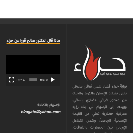
ماذا قال الدكتور صالح قورا عن حراء
مشغل
الفيديو
03:14
00:00
بوابة حراء
فضاء علمي ثقافي معرفي
يعنى بقراءة الإنسان والكون والحياة
من منظور قرآني حضاري إنساني،
للإسهام بالكتابة:
ويهدف إلى الإسهام في بناء رؤية
hiragate@yahoo.com
معرفية حضارية تعلي من القيمة
الإنسانية الجامعة، وتثمن التفاعل
الإيجابي بين الحضارات والثقافات،