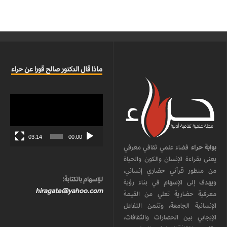
ماذا قال الدكتور صالح قورا عن حراء
مشغل
الفيديو
03:14
00:00
بوابة حراء
فضاء علمي ثقافي معرفي
يعنى بقراءة الإنسان والكون والحياة
من منظور قرآني حضاري إنساني،
للإسهام بالكتابة:
ويهدف إلى الإسهام في بناء رؤية
hiragate@yahoo.com
معرفية حضارية تعلي من القيمة
الإنسانية الجامعة، وتثمن التفاعل
الإيجابي بين الحضارات والثقافات،