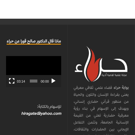
ماذا قال الدكتور صالح قورا عن حراء
مشغل
الفيديو
03:14
00:00
بوابة حراء
فضاء علمي ثقافي معرفي
يعنى بقراءة الإنسان والكون والحياة
من منظور قرآني حضاري إنساني،
للإسهام بالكتابة:
ويهدف إلى الإسهام في بناء رؤية
hiragate@yahoo.com
معرفية حضارية تعلي من القيمة
الإنسانية الجامعة، وتثمن التفاعل
الإيجابي بين الحضارات والثقافات،