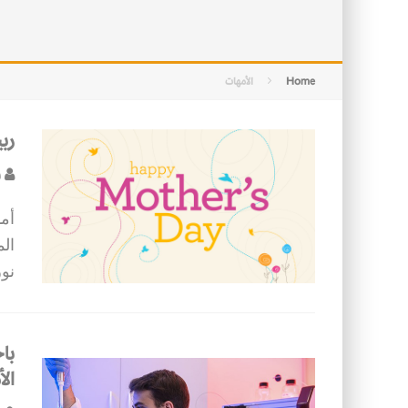
الفخار العربي… هوية تراثية وحداثة ع
الأسرة في الإسلام: أسس البناء ومقو
Home
الأمهات
رب
ف
أم
ال
نور
باح
ال