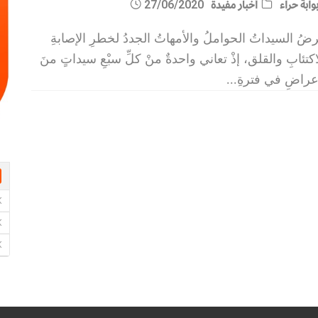
وابة حراء
أخبار مفيدة
27/06/2020
ضُ السيداتُ الحواملُ والأمهاتُ الجددُ لخطرِ الإصابةِ
اكتئابِ والقلق، إذْ تعاني واحدةٌ منْ كلِّ سبْعِ سيداتٍ منَ
عراضِ في فترةِ
...