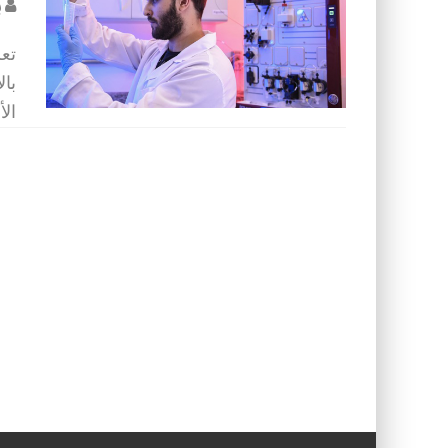
ب
تعر
بال
الأ