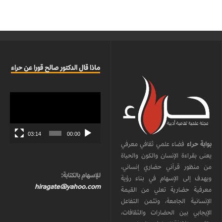
ماذا قال الدكتور صالح قورا عن حراء
مشغل
الفيديو
03:14
00:00
بوابة حراء
فضاء علمي ثقافي معرفي
يعنى بقراءة الإنسان والكون والحياة
من منظور قرآني حضاري إنساني،
للإسهام بالكتابة:
ويهدف إلى الإسهام في بناء رؤية
hiragate@yahoo.com
معرفية حضارية تعلي من القيمة
الإنسانية الجامعة، وتثمن التفاعل
الإيجابي بين الحضارات والثقافات،