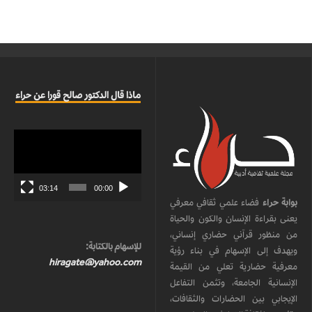
ماذا قال الدكتور صالح قورا عن حراء
مشغل
الفيديو
03:14
00:00
بوابة حراء
فضاء علمي ثقافي معرفي
يعنى بقراءة الإنسان والكون والحياة
من منظور قرآني حضاري إنساني،
للإسهام بالكتابة:
ويهدف إلى الإسهام في بناء رؤية
hiragate@yahoo.com
معرفية حضارية تعلي من القيمة
الإنسانية الجامعة، وتثمن التفاعل
الإيجابي بين الحضارات والثقافات،