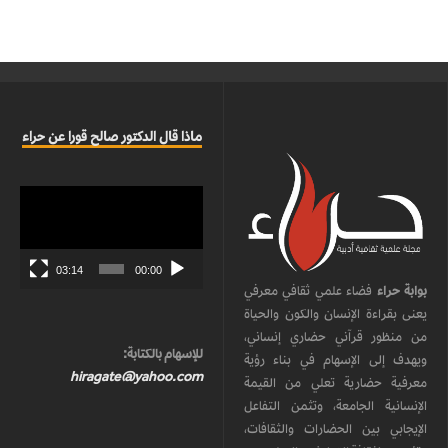
ماذا قال الدكتور صالح قورا عن حراء
مشغل
الفيديو
03:14
00:00
بوابة حراء
فضاء علمي ثقافي معرفي
يعنى بقراءة الإنسان والكون والحياة
من منظور قرآني حضاري إنساني،
للإسهام بالكتابة:
ويهدف إلى الإسهام في بناء رؤية
hiragate@yahoo.com
معرفية حضارية تعلي من القيمة
الإنسانية الجامعة، وتثمن التفاعل
الإيجابي بين الحضارات والثقافات،