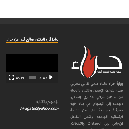
ماذا قال الدكتور صالح قورا عن حراء
مشغل
الفيديو
03:14
00:00
بوابة حراء
فضاء علمي ثقافي معرفي
يعنى بقراءة الإنسان والكون والحياة
من منظور قرآني حضاري إنساني،
للإسهام بالكتابة:
ويهدف إلى الإسهام في بناء رؤية
hiragate@yahoo.com
معرفية حضارية تعلي من القيمة
الإنسانية الجامعة، وتثمن التفاعل
الإيجابي بين الحضارات والثقافات،