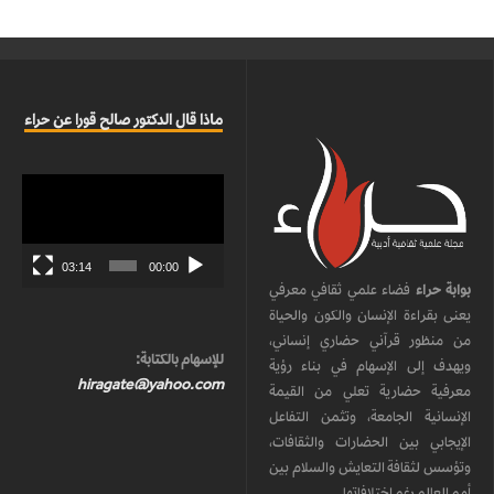
ماذا قال الدكتور صالح قورا عن حراء
مشغل
الفيديو
03:14
00:00
بوابة حراء
فضاء علمي ثقافي معرفي
يعنى بقراءة الإنسان والكون والحياة
من منظور قرآني حضاري إنساني،
للإسهام بالكتابة:
ويهدف إلى الإسهام في بناء رؤية
hiragate@yahoo.com
معرفية حضارية تعلي من القيمة
الإنسانية الجامعة، وتثمن التفاعل
الإيجابي بين الحضارات والثقافات،
وتؤسس لثقافة التعايش والسلام بين
أمم العالم رغم اختلافاتها.