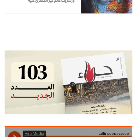
أورنكزيب عالم كير المفترى عليه