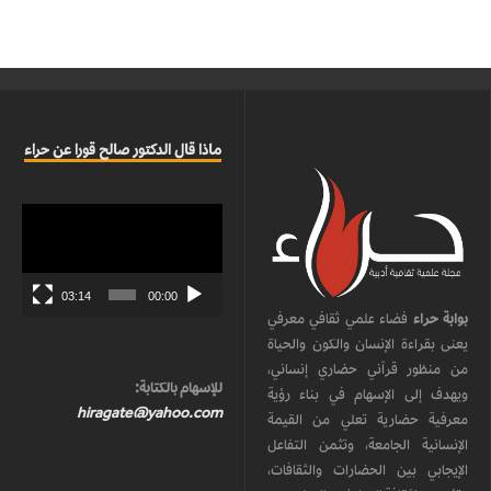
ماذا قال الدكتور صالح قورا عن حراء
مشغل
الفيديو
03:14
00:00
بوابة حراء
فضاء علمي ثقافي معرفي
يعنى بقراءة الإنسان والكون والحياة
من منظور قرآني حضاري إنساني،
للإسهام بالكتابة:
ويهدف إلى الإسهام في بناء رؤية
hiragate@yahoo.com
معرفية حضارية تعلي من القيمة
الإنسانية الجامعة، وتثمن التفاعل
الإيجابي بين الحضارات والثقافات،