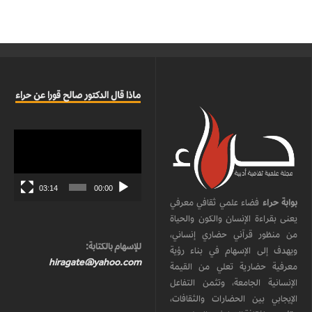
ماذا قال الدكتور صالح قورا عن حراء
مشغل
الفيديو
03:14
00:00
بوابة حراء
فضاء علمي ثقافي معرفي
يعنى بقراءة الإنسان والكون والحياة
من منظور قرآني حضاري إنساني،
للإسهام بالكتابة:
ويهدف إلى الإسهام في بناء رؤية
hiragate@yahoo.com
معرفية حضارية تعلي من القيمة
الإنسانية الجامعة، وتثمن التفاعل
الإيجابي بين الحضارات والثقافات،