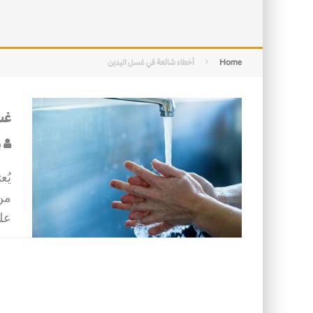
الأسرة في الإسلام: أسس البناء ومقو
كيف ستكون مدن المستقبل؟
Home
أخطاء شائعة في غسل اليدين
غس
ب
يُع
من 
عل