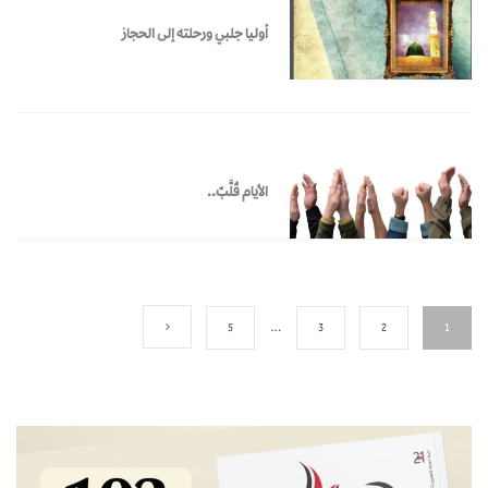
أوليا جلبي ورحلته إلى الحجاز
الأيام قُلَّبٌ..
5
…
3
2
1