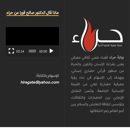
ماذا قال الدكتور صالح قورا عن حراء
مشغل
الفيديو
03:14
00:00
بوابة حراء
فضاء علمي ثقافي معرفي
يعنى بقراءة الإنسان والكون والحياة
من منظور قرآني حضاري إنساني،
للإسهام بالكتابة:
ويهدف إلى الإسهام في بناء رؤية
hiragate@yahoo.com
معرفية حضارية تعلي من القيمة
الإنسانية الجامعة، وتثمن التفاعل
الإيجابي بين الحضارات والثقافات،
وتؤسس لثقافة التعايش والسلام بين
أمم العالم رغم اختلافاتها.