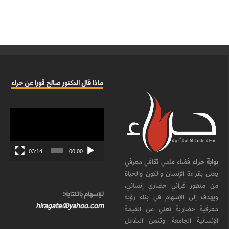
ماذا قال الدكتور صالح قورا عن حراء
مشغل
الفيديو
03:14
00:00
بوابة حراء
فضاء علمي ثقافي معرفي
يعنى بقراءة الإنسان والكون والحياة
من منظور قرآني حضاري إنساني،
للإسهام بالكتابة:
ويهدف إلى الإسهام في بناء رؤية
hiragate@yahoo.com
معرفية حضارية تعلي من القيمة
الإنسانية الجامعة، وتثمن التفاعل