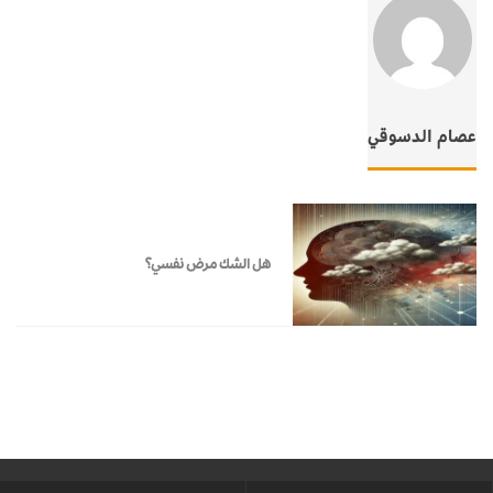
عصام الدسوقي
هل الشك مرض نفسي؟