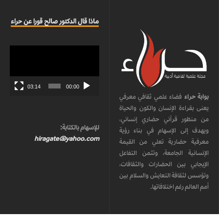
ماذا قال الدكتور صالح قورا عن حراء
مشغل
الفيديو
03:14
00:00
بوابة حراء
فضاء علمي ثقافي معرفي
يعنى بقراءة الإنسان والكون والحياة
من منظور قرآني حضاري إنساني،
للإسهام بالكتابة:
ويهدف إلى الإسهام في بناء رؤية
hiragate@yahoo.com
معرفية حضارية تعلي من القيمة
الإنسانية الجامعة، وتثمن التفاعل
الإيجابي بين الحضارات والثقافات،
وتؤسس لثقافة التعايش والسلام بين
أمم العالم رغم اختلافاتها.