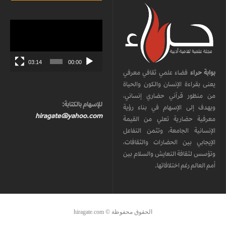
مشغل
الفيديو
03:14
00:00
بوابة حراء
فضاء علمي ثقافي معرفي
يعنى بقراءة الإنسان والكون والحياة
من منظور قرآني حضاري إنساني،
للإسهام بالكتابة:
ويهدف إلى الإسهام في بناء رؤية
hiragate@yahoo.com
معرفية حضارية تعلي من القيمة
الإنسانية الجامعة، وتثمن التفاعل
الإيجابي بين الحضارات والثقافات،
وتؤسس لثقافة التعايش والسلام بين
أمم العالم رغم اختلافاتها.
الحقوق محفوظة © hiragate.com