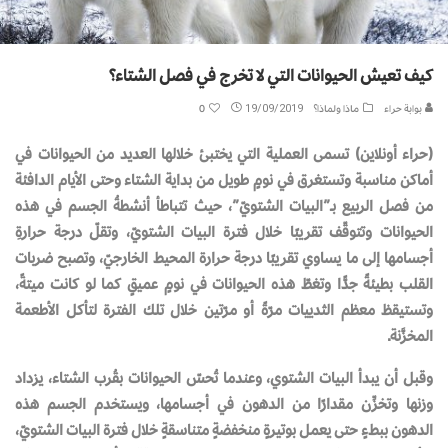
كيف تعيش الحيوانات التي لا تخرج في فصل الشتاء؟
بوابة حراء
ماذا ولماذا؟
19/09/2019
0
(حراء أونلاين) تسمى العملية التي يختبئ خلالها العديد من الحيوانات في
أماكن مناسبة وتستغرق في نومٍ طويل من بداية الشتاء وحتى الأيام الدافئة
من فصل الربيع بــ”البيات الشتويّ”، حيث تتباطأ أنشطةُ الجسم في هذه
الحيوانات وتتوقّف تقريبًا خلال فترة البيات الشتويّ، وتقلّ درجة حرارةِ
أجسامها إلى ما يساوي تقريبًا درجة حرارة المحيط الخارجيّ، وتصبح ضربات
القلب بطيئةً جدًّا وتغطّ هذه الحيوانات في نومٍ عميقٍ كما لو كانت ميتةً،
وتستيقظ معظم الثدييات مرّةً أو مرّتين خلال تلك الفترة لتأكل الأطعمة
المخزَّنة.
وقبل أن يبدأ البيات الشتوي، وعندما تُحسّ الحيوانات بقُرب الشتاء، يزداد
وزنها وتخزِّن مقدارًا من الدهون في أجسامها، ويستخدم الجسم هذه
الدهون ببطءٍ حتى يعمل بوتيرةٍ منخفضةٍ متناسقةٍ خلال فترة البيات الشتويّ،