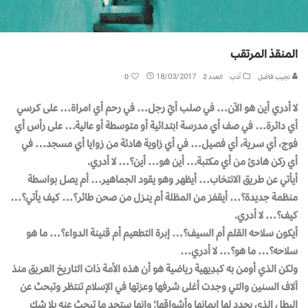
المنقذ المرتقب
نجيب فاضل
أدب
العدد 2
18/03/2017
0
لا أدري أين هو الآن… في صلب أيّ رجل… في رحم أي امراة… على كرسي
أي دائرة… في صف أي مدرسة ابتدائية أو متوسطة أو عالية… على رأس أي
فوج، أي سرية، أي فصيل… في أي زاوية هادئة من زوايا أي مسجد… في
أي ركن هادئ من أي مكتبة… أين هو… أين؟… لا أدري.
أيأتي عن طريق الانتخاب… أيظهر وهو يقود الجماهير… أم يصل بواسطة
منظمة جديدة؟… أيقفز من المظلة أم ينـزل من صحن طائر؟… كيف يأتي؟…
كيف؟… لا أدري.
أيكون سلاحه القلم أم السيف؟… إبرة التطعيم أم قنينة الدواء؟… ما هو
سلاحه؟… ما هو؟… لا أدري…
ولكن الذي أومن به كبدِيهية رياضية هو أن هذه الأمة ذات التاريخ العريق منذ
آلاف السنين والتي وجدت أغلى شرفها وعزتها في الإسلام تنتظر وتبحث عن
البطل الذي يجدد لها إيمانها وأشواقها؛ وإنها ستجد ما تبحث عنه بلا شك