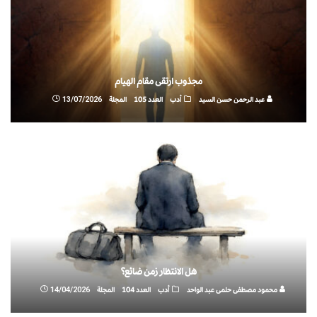
مجذوب ارتقى مقام الهيام
⁠عبد الرحمن حسن السيد
أدب
العدد 105
المجلة
13/07/2026
هل الانتظار زمن ضائع؟
محمود مصطفى حلمى عبد الواحد
أدب
العدد 104
المجلة
14/04/2026