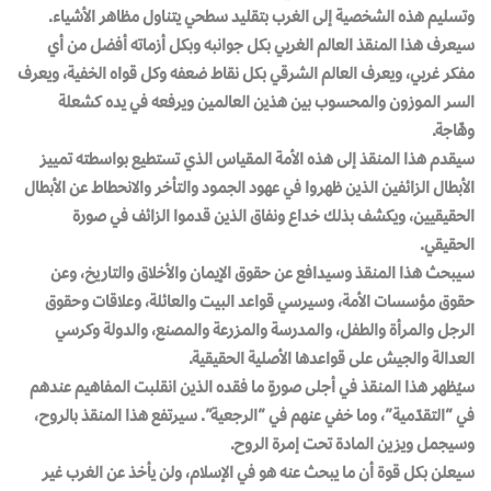
وتسليم هذه الشخصية إلى الغرب بتقليد سطحي يتناول مظاهر الأشياء.
سيعرف هذا المنقذ العالم الغربي بكل جوانبه وبكل أزماته أفضل من أي
مفكر غربي، ويعرف العالم الشرقي بكل نقاط ضعفه وكل قواه الخفية، ويعرف
السر الموزون والمحسوب بين هذين العالمين ويرفعه في يده كشعلة
وهّاجة.
سيقدم هذا المنقذ إلى هذه الأمة المقياس الذي تستطيع بواسطته تمييز
الأبطال الزائفين الذين ظهروا في عهود الجمود والتأخر والانحطاط عن الأبطال
الحقيقيين، ويكشف بذلك خداع ونفاق الذين قدموا الزائف في صورة
الحقيقي.
سيبحث هذا المنقذ وسيدافع عن حقوق الإيمان والأخلاق والتاريخ، وعن
حقوق مؤسسات الأمة، وسيرسي قواعد البيت والعائلة، وعلاقات وحقوق
الرجل والمرأة والطفل، والمدرسة والمزرعة والمصنع، والدولة وكرسي
العدالة والجيش على قواعدها الأصلية الحقيقية.
سيُظهر هذا المنقذ في أجلى صورةٍ ما فقده الذين انقلبت المفاهيم عندهم
في “التقدّمية”، وما خفي عنهم في “الرجعية”. سيرتفع هذا المنقذ بالروح،
وسيجمل ويزين المادة تحت إمرة الروح.
سيعلن بكل قوة أن ما يبحث عنه هو في الإسلام، ولن يأخذ عن الغرب غير