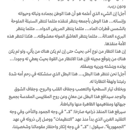
ودون ريب.
أجل! إن الشيء الذي أعلمه هو أن هذا الوطن بجماده ونباته وحيوانه
وإنسانه… هذا الوطن بأجمعه ينتظر مُنقذه مثلما تنتظر السنبلة الملوحة
بالشمس قطرات الماء… مثلما ينتظر المريض الدواء… مثلما ينتظر
البريء العدالة… مثلما ينتظر العاشق الموله معشوقته… هكذا تنتظر هذه
الأمة منقذها.
إن هذا انتظار من نوع آخر، بحيث حتى إن لم يكن هناك من يأتي، ولو لم يكن
هناك من يتوقع مجيئه فإن هذا الانتظار من القوة بحيث يعطي له وجودا…
يولده وينشئه ويربيه ويصقله.
أجل! نحن ننتظر هذا البطل… هذا البطل الذي ستشكله في رحم أمه شدة
رغبتنا ولهفة انتظارنا له.
وبخلاف تيار السطحية والتعصب وجفاف القلب والروح، وجفاف الشوق
والوجد سيدافع هذا البطل عن معانٍ وعن روح المقاييس المقدسة بجميع
جبهاتها ومفاهيمها الظاهرة منها والباطنة.
سيرفع هذا المنقذ ذراعيه صارخا: “لا..” في وجه الجمود والتأخر، وفي وجه
التقليد الغربي الذي بدأ منذ عهد “التنظيمات” ووصل إلى ذروته في عهد
“الجمهورية”. سيقول : “لا..” في وجه إنكار واحتقار مقوماتنا وشخصيتنا،