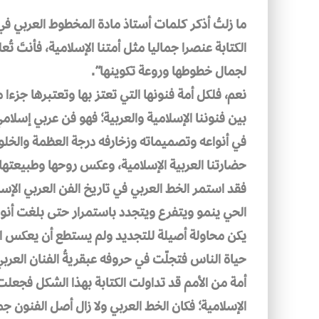
ما زلتُ أذكر كلمات أستاذ مادة المخطوط العربي في
الكتابة عنصرا جماليا مثل أمتنا الإسلامية، فأنتَ ت
لجمال خطوطها وروعة تكوينها”.
نعم، فلكل أمة فنونها التي تعتز بها وتعتبرها جزءا 
بين فنوننا الإسلامية والعربية؛ فهو فن عربي إسلامي
في أنواعه وتصميماته وزخارفه درجة العظمة والخلو
حضارتنا العربية الإسلامية، وعكس روحها وطبيعتها،
فقد استمر الخط العربي في تاريخ الفن العربي الإس
الحي ينمو ويتفرع ويتجدد باستمرار حتى بلغت أنواعه
يكن محاولة أصيلة للتجديد ولم يستطع أن يعكس ال
حياة الناس فتجلّت في حروفه عبقريةُ الفنان العرب
أمة من الأمم قد تداولت الكتابة بهذا الشكل فجعلت م
الإسلامية؛ فكان الخط العربي ولا زال أصل الفنون جم