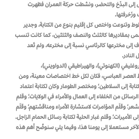
ل إلى البذَخ والتحضر، ونشطت حركة العمران فظهرت
 وزَخرفتها.
وط وتنوعت واختص كل إقليم بنوع من الكتابة. وجدير
تسمى بمقاديرها كالثلث والنصف والثلثين، كما كانت تنسب
اف إلى مخترعها كالرئاسي نسبة إلى مخترعه. ولم تَعد
النادر.
وغليفي (الكهنوتي)، والهيراطيقي (الدواويني)،
ط العصر العباسي، فكان لكل خط اختصاصات معينة، ومن
تابة إلى السلاطين؛ ومختصر الطومار وكان لكتابة اعتماد
 الرسائل من الخلفاء إلى العمال والأمراء في الولايات؛ وقلم
شعر؛ وقلَم المؤامرات لاستشارة الأمراء ومناقشتهم؛ وقلَم
إلى الأميرات؛ وقلم غبار الحلية لكتابة رسائل الحمام الزاجل.
آخر مستعملا إلى يومنا هذا، وفيما يلي سنوضّح أهم هذه