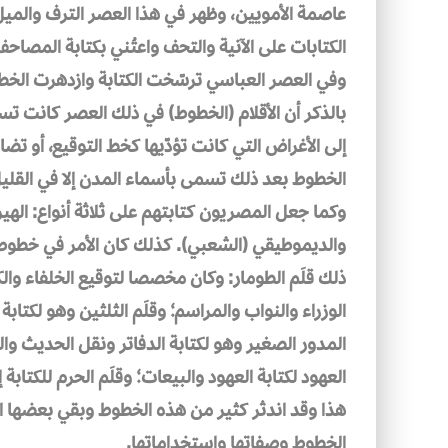
عاصمة الأمويين، وظهر في هذا العصر الترف والمي
الكتابات على الآنية والتحف واعتُني بكتابة المصاحف
وفي العصر العباسي ترسّخت الكتابة وازدهرت الخط
بالذكر أن الأقلام (الخطوط) في ذلك العصر كانت 
إلى الأغراض التي كانت تؤدّيها كخط التوقيع، أو تض
الخطوط بعد ذلك تسمى بأسماء المدن إلا في القليل 
وكما جعل المصريون كتابتهم على ثلاثة أنواع: الهير
والديموطيقي (الشعبي). كذلك كان الأمر في خطو
ذلك قلَم الطومار: وكان مخصصا لتوقيع الخلفاء والك
الوزراء والنواب والمراسم؛ وقلَم الثلثين وهو لكتابة
المدور الصغير وهو لكتابة الدفاتر ونقل الحديث وال
العهود لكتابة العهود والبيعات؛ وقلَم الحرم للكتابة 
هذا وقد اندثر كثير من هذه الخطوط وبقي بعضها ال
الخطوط وصفاتها واستخداماتها.