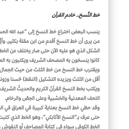
خط النَّسخ.. خادم القرآن
ينسب البعض اختراع خط النسخ إلى “عبد الله الحس
من يرى أن خط النسخ أقدم من ابن مقلة بكثير. وأيًّ
الشكل الذي هو عليه الآن حتى صار يختلف عن الخطو
كانوا ينسخون به المصحف الشريف ويكتبون به المؤ
ويقترب خط النسخ من خط الثلث من حيث الجمال و
أقل من الثلث ويزيده التشكيل (النقط) حُسنا ورَونق
ويكتب بخط النسخ القرآنُ الكريم والحديثُ الشريف
التحف المعدنية والخشبية وعلى الجصّ والرخام.
وقد حظي خط النسخ بعناية كبيرة في العراق في ال
حتى عرف بـ”النسخ الأتابكي”، وهو الخط الذي كت
الخط الكوفي سواء في كتابة المصاحف أو النقوش ع