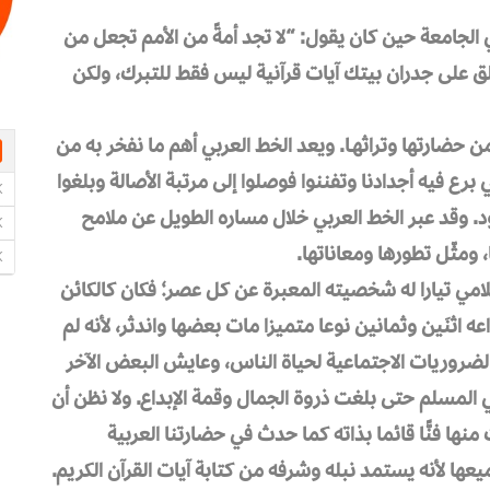
 الجامعة حين كان يقول: “لا تجد أمةً من الأمم تجعل من
ُعلق على جدران بيتك آيات قرآنية ليس فقط للتبرك، ولكن
من حضارتها وتراثهـا. ويعد الخط العربي أهم ما نفخر به من
 برع فيه أجدادنا وتفننوا فوصلوا إلى مرتبة الأصالة وبلغوا
د. وقد عبر الخط العربي خلال مساره الطويل عن ملامح
 ومثّل تطورها ومعاناتها.
لامي تيارا له شخصيته المعبرة عن كل عصر؛ فكان كالكائن
 اثنَين وثمانين نوعا متميزا مات بعضها واندثر، لأنه لم
ضروريات الاجتماعية لحياة الناس، وعايش البعض الآخر
ي المسلم حتى بلغت ذروة الجمال وقمة الإبداع. ولا نظن أن
نها فنًّا قائما بذاته كما حدث في حضارتنا العربية
يعها لأنه يستمد نبله وشرفه من كتابة آيات القرآن الكريم.