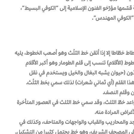
سّمها مؤرّخو الفنون الإسلامية إلى “الكوفي البسيط”،
و”الكوفي المهندس”.
اط خطّاطا إلا إذا أتقن خط الثلُث وهو أصعب الخطوط، يليه
ط (الأقلام) تنسب إلى قلم الطومار وهو أكبر الأقلام
ون (حيوان يشبه البغال والخيل ويستخدم في نقل
 هذا القلم (أي ثماني شعرات) لذلك سمي بخط الثلُث.
ن وقلم النصف.
واعد خطّ الثلث، وقد سمي خط الثلث في العصور المتأخرة
غراض المرادة منه.
د والمحاريب والقباب والواجهات والمتاحف، وكذلك في
 في المصحف الشريف، وهو خط يحتمل كثيرا من التشكيل.