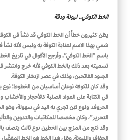
الخط الكوفي.. ليونة ودقة
يظن كثيرون خطأً أن الخط الكوفي قد نشأ في الكوفة،
سُمي بهذا الاسم لعناية الكوفة به وليس لأنه نشأ 
باسم “الخط الكوفي”. وأرجح الأقوال في تاريخ الخط 
تسميته بعد ذلك بالخط الكوفي لأنه خرج وانتشر في 
الجنود الفاتحين، وذلك في عصر ازدهار الكوفة.
وقد كان للكوفة نوعان أساسيان من الخطوط؛ نوع 
في الكتابة على المواد الصلبة كالأحجار والأخشاب وي
الحروف. ونوع ليّن تجري به اليد في سهولة، وهو ا
التحرير”، وكان مخصصا للمكاتبات والتدوين والتأل
وقد نتج من المزج بين الخطين نوع ثالث يتصف با
الجفاف والليونة. وظل هذا الخط هو الخط المفضَّل طي