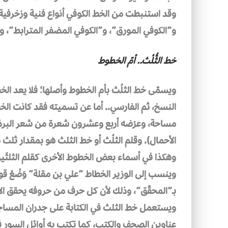
وقد استنبطت من الخط الكوفي أنواع فنية وزخرفية ق
و”الكوفي المورق”، و”الكوفي المضفر المترابط”، 
خط الثُّلُث.. أمّ الخطوط
ويسمّى خط الثلُث بأم الخطوط وأصلها؛ فلا يعد الخط
النسخ، ثم الفارسي.. أما عن تسميته فقد كانت الخطو
مساحة، وعرْضه أربع وعشرون شعرة من شعر البرذ
الأحمال). وقلم الثلُث أو خط الثلث هو بمقدار ثلث
وهكذا في أسماء بعض الخطوط الأخرى كقلم الثلثَي
وينسب إلى الوزير الخطاط “علي بن مقلة” وَضْعُ ق
بـ”المحقّق”، وذلك لأن كل حرف من حروفه يحقق الأ
ويستعمل خط الثلث في الكتابة على جدران المساج
عناوين الصحف والكتب، كما تكتب به أوائل السور