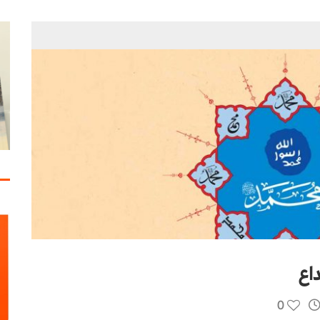
مات الاستقرار
داع
0