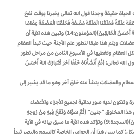
لحياة حقيقة وجدنا قول الله تعالى يخبرنا بوقت نفخ
َةً فَخَلَقْنَا الْعَلَقَةَ مُضْغَةً فَخَلَقْنَا الْمُضْغَةَ عِظَامًا
فَكَسَوْنَا الْعِظَامَ لَحْمًا ثُمَّ أَنْشَأْنَاهُ خَلْقًا آخَرَ فَتَبَارَكَ اللهُ أَحْسَنُ الْخَالِقِينَ﴾(المؤمنون:14) وتبين هذه الآية أن
عضلات ويتم هذا طبقا لتطور علم الأجنة حيث تبدأ العظام
كل العظام وتغطيها في الأسبوع الثامن من مراحل تطور
: ﴿ثُمَّ أَنْشَأْنَاهُ خَلْقًا آخَرَ فَتَبَارَكَ اللهُ أَحْسَنُ
 العظام والعضلات ينشأ عنه خلق آخر وهو ما قد يشير إلى
وتتكون لديه صور بدائية لجميع الأجزاء والأعضاء
مخلوق “جنين” ﴿ثُمَّ سَوَّاهُ وَنَفَخَ فِيهِ مِنْ رُوحِهِ
وَجَعَلَ لَكُمُ السَّمْعَ وَاْلأَبْصَارَ وَاْلأَفْئِدَةَ قَلِيلًا مَا تَشْكُرُونَ﴾(السجدة:9) وتؤكد هذه الآية ما سبق بيانه في الآية
شكل؛ كما يبين هذا أن الحواس الخاصة كالسمع والبصر تبدأ