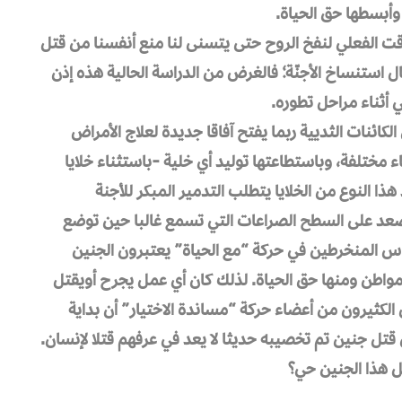
وأبسطها حق الحياة.
قت الفعلي لنفخ الروح حتى يتسنى لنا منع أنفسنا من قتل
استنساخ الأجنّة؛ فالغرض من الدراسة الحالية هذه إذن
أثناء مراحل تطوره.
ية والتي تؤخذ من الكائنات الثديية ربما يفتح آفاقا جديدة لعلاج الأمراض
اء مختلفة، وباستطاعتها توليد أي خلية -باستثناء خلايا
 هذا النوع من الخلايا يتطلب التدمير المبكر للأجنة
 وتصعد على السطح الصراعات التي تسمع غالبا حين توضع
اس المنخرطين في حركة “مع الحياة” يعتبرون الجنين
 مواطن ومنها حق الحياة. لذلك كان أي عمل يجرح أويقتل
الكثيرون من أعضاء حركة “مساندة الاختيار” أن بداية
قتل جنين تم تخصيبه حديثا لا يعد في عرفهم قتلا لإنسان.
ل هذا الجنين حي؟