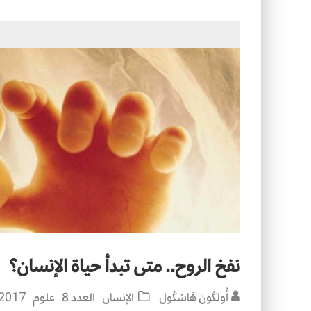
التصميم بين الهندسة والكون
الأمن في ضوء الوحي
نفخ الروح.. متى تبدأ حياة الإنسان؟
أُولكُون هَاسْكُول
الإنسان
العدد 8
علوم
2017