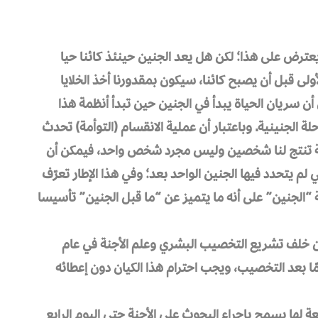
يعترض على هذا؛ لكن هل يعد الجنين حينئذ كائنا حيا
ولى قبل أن يصبح كائنا، سيكون بمقدورنا أخذ الخلايا
ن سريان الحياة يبدأ في الجنين حين تبدأ أنظمة هذا
 الجنينية. وباعتبار أن عملية الانقسام (التوأمة) تحدث
ذه العملية تنتج لنا شخصين وليس مجرد شخص واحد، فيمكن أن
لم يتحدد فيها الجنين الواحد بعد؛ وفي هذا الإطار تعرّف
ة “الجنين” على أنه ما يتميز عن “ما قبل الجنين” تأسيسا
كان خلف تشريع التخصيب البشري وعلم الأجنة في عام
، تستمر مرحلة ما قبل الجنين لمدة 14 يومًا بعد التخصيب، ويجب احترام هذا الكيان دون إعطائه
ة لها يسمح بإجراء البحوث على الأجنة حتى اليوم الرابع