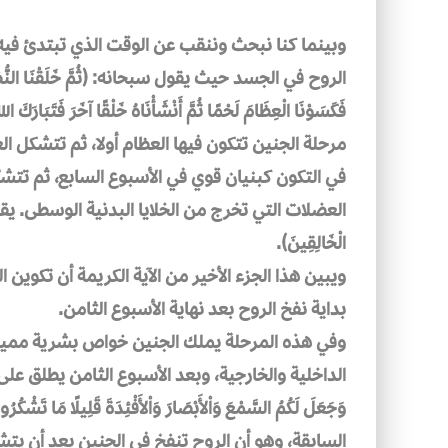
وبينما كنا نبحث وننقب عن الوقت الذي تبتدئ فيه ا
الروح في الجسد حيث يقول سبحانه: ﴿ثُمَّ خَلَقْنَا النُّطْفَةَ عَلَق
مرحلة الجنين تتكون فيها العظام أولا، ثم تتشكل ال
في التكون كبنيان قوي في الأسبوع السابع، ثم تتش
العضلات التي تخرج من الخلايا البدنية الوسطى. يقول الله تعالى
الْخَالِقِينَ﴾.
ويبين هذا الجزء الأخير من الآية الكريمة أن تكوين
بداية نفخ الروح بعد نهاية الأسبوع الثامن.
وفي هذه المرحلة يملك الجنين خواص بشرية مميزة 
الداخلية والخارجية، وبعد الأسبوع الثامن يطلق على هذا ال
السابقة، وهو أن الروح تنفخ في الجنين بعد أن يت