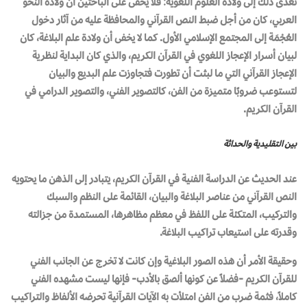
تعدى ذلك إلى ولادة العلوم اللغوية؛ فلا يخفى على الباحثين أن ولادة النحو
العربي، كان من أجل ضبط النص القرآني والمحافظة عليه من آثار دخول
العُجْمَة إلى المجتمع الإسلامي الأول. كما لا يخفى أن ولادة علم البلاغة، كان
لبيان أسرار الإعجاز اللغوي في القرآن الكريم، والذي كان البداية لنظرية
الإعجاز القرآني التي ما لبثت أن تطورت فتجاوزت علم البديع والبيان
لتستوعب ضروبًا متميزة من الفن، كالتصوير الفني، والتصوير الدرامي في
القرآن الكريم.
بين التقليدية والحداثة
عند الحديث عن الدراسة الفنية في القرآن الكريم، يتبادر إلى الذهن ما يحتويه
النص القرآني من عناصر البلاغة والبيان، القائمة على النظم والسبك
والتركيب، المتكئة على اللفظ في معظم مظاهرها، المستمدة من جزالته
وقدرته على استيعاب تراكيب البلاغة.
وحقيقة الأمر أن هذه الصور البلاغية وإن كانت لا تخرج عن الجانب الفني
للقرآن الكريم -فضلاً عن كونها ألصق بالأدب- فإنها ليست مشهده الفني
كاملاً، فثمة ضرب من الفن امتلأت به الآيات القرآنية تحرضه الألفاظ والتراكيب