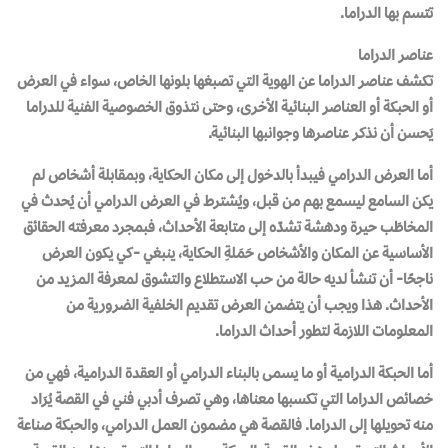
تتسم بها الدراما.
عناصر الدراما
تكشف عناصر الدراما عن الهوية التي تصبغها بلونها الخاص، سواء في العرض
أو الحبكة أو العناصر البنائية الأخرى، وحتى نتذوق الخصوصية الفنية للدراما
يَحسن أن نذكر عناصرها وجوانبها البنائية.
أما العرض الدرامي فيبدأ بالدخول إلى مكان الحكاية، وبمقابلة أشخاص لم
يكن السامع ليسمع بهم من قبل، ويُشترط في العرض الدرامي أن يُحدث في
المخاطَب حيرة ودهشة تشدّه إلى متابعة الأحداث، فبمجرد معرفته الحقائق
الأساسية عن المكان والأشخاص حَمَلةِ الحكاية، ينبغي -كي يكون العرض
ناجحًا- أن تنشأ لديه حالة من حب الاستطلاع والتشوق لمعرفة المزيد من
الأحداث. هذا ويجب أن يتضمن العرض تقديم الخلفية الضرورية من
المعلومات اللازمة لتطور أحداث الدراما.
أما الحبكة الدرامية أو ما يسمى بالبناء الدرامي أو العقدة الدرامية، فهي من
خصائص الدراما التي تكسبها معناها، وهي تصرف أدبي فني في القصة يُرَاد
منه تحويلها إلى الدراما. فالقصة هي مضمون العمل الدرامي، والحبكة صناعة