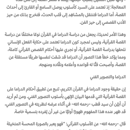
المعالجة؛ إذ تعتمد على السرد كأسلوب يوصل السامع أو القارئ إلى أحداث
القصة، أما الدراما فتنتقل بالمشاهِد إلى قلب الحدث، فتخرج بذلك من حيز
الأدب القصصي إلى حيز الفن.
وهذا الأمر تحديدًا، يجعل من دراسة الدراما في القرآن نوعًا مختلفًا عن دراسة
القصة القرآنية، وليس لمجرد كون الدراما تعتمد على حكاية الفعل الإنساني
نلحقها بدراسة القصة القرآنية، أو نجري عليها أحكام القصص القرآني كاملة،
ومما يؤكد خطأ هذا التصور أن الدراما قد شقت لنفسها طريقًا مستقلة عن
القصة، وأصبحت فنًّا له قواعده وأعلامه ونقَّاده ومنهجه.
الدراما والتصوير الفني
إن حقيقة وجود الدراما في القرآن الكريم، تنبع من تطبيق أحكام الدراما على
القصة القرآنية التي قدمها البيان الإلهي بأسلوب التصوير الفني. ومن ثم أريد
أن أبيِّن أن سيد قطب -رحمه الله- في أثناء عرضه لنظريته في التصوير الفني،
قد ظهر عنده هذا المفهوم ظهورًا أوليًّا من غير أن يُفرده بتسمية خاصة.
قال -رحمه الله- عن الأسلوب القرآني: “فهو يعبر بالصورة المحسة المتخيلة