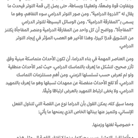
ويتفاوت قوة وضعفًا، وتعقيدًا وبساطة، حتى يصل إلى قمة التوتر فيحدث ما
يقال له “الذروة الدرامية”. ومن صور التوتر الدرامي سوء التفاهم، وهو ما
يسمى بـ”المفارقة الدرامية”. ومن الوسائل البسيطة للتوتر الدرامي
“المفاجأة”. وواضح أن كل واحد من المفارقة الدرامية وعنصر المفاجأة يكتنز
من التشويق قدرًا كبيرًا، وهذا الأخير هو العصب المؤثر في إيجاد التوتر
الدرامي.
ومن العناصر المهمة في بناء الدراما، أن تكون الأحداث متماسكة مبنية وفق
تآزر صحيح، لتشكل ما يُعرف بالتماسك الدرامي، حيث تمر الأحداث منطقية
ولو لم تعرض حسب تسلسلها الزمني. ومن أهم مستلزمات التماسك
الدرامي، ألا تقع الأحداث منفصلة عن ممهدات تسبقها وهو ما يُعرف بالتمهيد
الدرامي، ولا يخفى ارتباط التمهيد بالعرض ارتباطًا وثيقًا.
ومما سبق كله، يمكن القول بأن الدراما نوع من القصة التي تتناول الفعل
الإنساني، وتتميز عنها ببنائها الخاص الذي يمنحها ما يأتي:
• خصوصية لغتها وزمنها.
• وأنها تقبل التمثيل بسبب حبكتها، بينما لا تفتقر القصة إلى مثل هذه