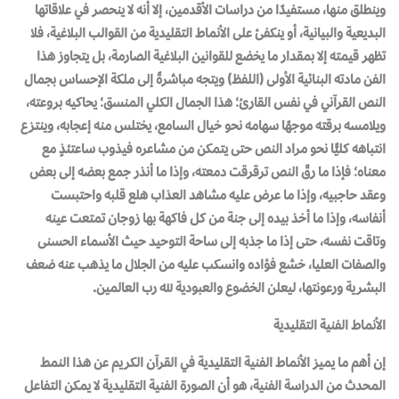
وينطلق منها، مستفيدًا من دراسات الأقدمين، إلا أنه لا ينحصر في علاقاتها
البديعية والبيانية، أو ينكفئ على الأنماط التقليدية من القوالب البلاغية، فلا
تظهر قيمته إلا بمقدار ما يخضع للقوانين البلاغية الصارمة، بل يتجاوز هذا
الفن مادته البنائية الأولى (اللفظ) ويتجه مباشرةً إلى ملكة الإحساس بجمال
النص القرآني في نفس القارئ؛ هذا الجمال الكلي المنسق؛ يحاكيه بروعته،
ويلامسه برقته موجهًا سهامه نحو خيال السامع، يختلس منه إعجابه، وينتزع
انتباهه كليًّا نحو مراد النص حتى يتمكن من مشاعره فيذوب ساعتئذٍ مع
معناه؛ فإذا ما رقّ النص ترقرقت دمعته، وإذا ما أنذر جمع بعضه إلى بعض
وعقد حاجبيه، وإذا ما عرض عليه مشاهد العذاب هلع قلبه واحتبست
أنفاسه، وإذا ما أخذ بيده إلى جنة من كل فاكهة بها زوجان تمتعت عينه
وتاقت نفسه، حتى إذا ما جذبه إلى ساحة التوحيد حيث الأسماء الحسنى
والصفات العليا، خشع فؤاده وانسكب عليه من الجلال ما يذهب عنه ضعف
البشرية ورعونتها، ليعلن الخضوع والعبودية لله رب العالمين.
الأنماط الفنية التقليدية
إن أهم ما يميز الأنماط الفنية التقليدية في القرآن الكريم عن هذا النمط
المحدث من الدراسة الفنية، هو أن الصورة الفنية التقليدية لا يمكن التفاعل