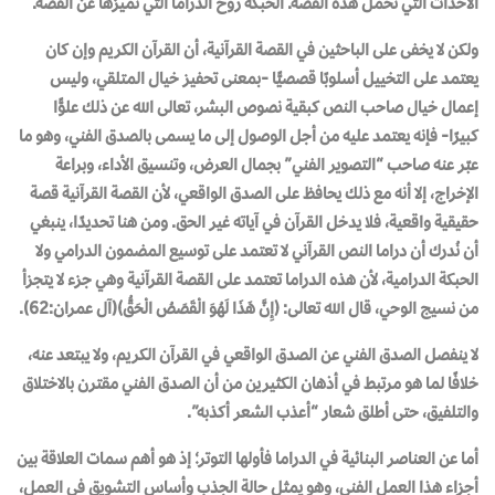
الأحداث التي تحمل هذه القصة. الحبكة روح الدراما التي تميزها عن القصة.
ولكن لا يخفى على الباحثين في القصة القرآنية، أن القرآن الكريم وإن كان
يعتمد على التخييل أسلوبًا قصصيًّا -بمعنى تحفيز خيال المتلقي، وليس
إعمال خيال صاحب النص كبقية نصوص البشر، تعالى الله عن ذلك علوًّا
كبيرًا- فإنه يعتمد عليه من أجل الوصول إلى ما يسمى بالصدق الفني، وهو ما
عبّر عنه صاحب “التصوير الفني” بجمال العرض، وتنسيق الأداء، وبراعة
الإخراج، إلا أنه مع ذلك يحافظ على الصدق الواقعي، لأن القصة القرآنية قصة
حقيقية واقعية، فلا يدخل القرآن في آياته غير الحق. ومن هنا تحديدًا، ينبغي
أن نُدرك أن دراما النص القرآني لا تعتمد على توسيع المضمون الدرامي ولا
الحبكة الدرامية، لأن هذه الدراما تعتمد على القصة القرآنية وهي جزء لا يتجزأ
من نسيج الوحي، قال الله تعالى: ﴿إِنَّ هَذَا لَهُوَ الْقَصَصُ الْحَقُّ﴾(آل عمران:62).
لا ينفصل الصدق الفني عن الصدق الواقعي في القرآن الكريم، ولا يبتعد عنه،
خلافًا لما هو مرتبط في أذهان الكثيرين من أن الصدق الفني مقترن بالاختلاق
والتلفيق، حتى أطلق شعار “أعذب الشعر أكذبه”.
أما عن العناصر البنائية في الدراما فأولها التوتر؛ إذ هو أهم سمات العلاقة بين
أجزاء هذا العمل الفني، وهو يمثل حالة الجذب وأساس التشويق في العمل،