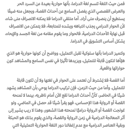
فمن حيث اللغة تتسم لغة الدراما، بأنها حوارية بعيدة عن السرد الحر
والعرض القصصي الذي يفصل السامع عن أحداث القصة، ويجعل منه ضيفًا
يستطيع أن ينصرف متى أراد. أما متلقي الدراما فلا يمكنه الانصراف متى شاء،
لأن الحوار الدرامي يجذب انتباهه ويشده للمتابعة، فلا يتمكن من الانصراف
قبل نهاية الأحداث الدرامية. فالحوار وما يقوم مقامه من لغة الجسد والإيحاء،
يشكل أساس التشويق في الدراما.
وتتميز الدراما بأنها سلوكية تقبل التمثيل، وواضح أن كونها حوارية هو الذي
هيَّأها لتكون قابلة للتمثيل، ويزيدها تأثيرًا في نفس السامع والمشاهد كون
حواراتها واقعية.
أما القصة فلا يُشترط أن تعتمد على الحوار في لغتها ولا أن تكون قابلة
للتمثيل. وأما من حيث الزمن، فإن تركيب الدراما يوحي بأن المشاهد يشهد
شيئًا في الحاضر، كأنَّ أحداث الدراما تقع الآن أمام ناظريه، بينما لا تمنحه
القصة أو الرواية هذا الإحساس، فهو يقرأ شيئًا قد حصل في الماضي. ولو
عُولجت القصة أو الرواية دراميًّا لمنحته هذا الشعور، وهذا لا ريب يشير إلى
أثر المعالجة الدرامية في زمن الرواية والقصة، والذي يقوم بذلك هو الحبكة
وبقية العناصر الدرامية مع عدم إغفالنا دور اللغة الحوارية التمثيلية التي