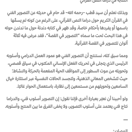
الكتابة في دراما النص القرآني
وبذلك نعلم أن سيد قطب -رحمه الله- قد حام في حديثه عن التصوير الفني
في القرآن الكريم حول دراما النص القرآني، على الرغم من كونه لم يسمِّها
باسمها أو يفردها بأحكام خاصة. وقد ظهر في كتابه دندنة حول ما ندندن حوله
في هذا البحث تحت ما سماه “التصوير في القصة”، فقد عرض فيه ثلاثة
ألوان للتصوير في القصة القرآنية.
ومما سبق كله، نستنتج أن التصوير الفني هو عمود العمل الدرامي وأسلوبه
الرئيس الذي يتجلى في تحريك الفعل الإنساني المكتوب في سياق قصصي،
وتحويله من موت السطور إلى المواقف الحية المفعمة بالحركة والنشاط؛
حيث تتشخص المعاني الذهنية، وتتجسد الحالات النفسية عبر استثارة خيال
السامعين وتحويلهم من مستمعين إلى نظارة، باستعمال الحوار غالبًا.
ولو أحببنا أن نعبّر بعبارة أخرى فإننا نقول: إن التصوير أسلوب فني، والدراما
نتاج فني يعتمد على أسلوب التصوير، ولا يخفى الفرق ما بين المنتج وأسلوبه.
ــــــــــــــ
المصادر: