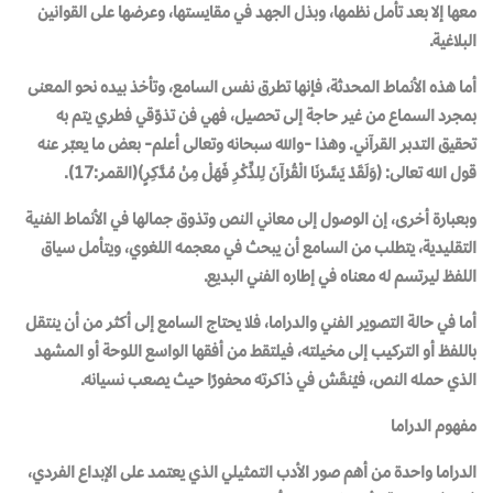
معها إلا بعد تأمل نظمها، وبذل الجهد في مقايستها، وعرضها على القوانين
البلاغية.
أما هذه الأنماط المحدثة، فإنها تطرق نفس السامع، وتأخذ بيده نحو المعنى
بمجرد السماع من غير حاجة إلى تحصيل، فهي فن تذوّقي فطري يتم به
تحقيق التدبر القرآني. وهذا -والله سبحانه وتعالى أعلم- بعض ما يعبّر عنه
قول الله تعالى: ﴿وَلَقَدْ يَسَّرْنَا الْقُرْآنَ لِلذِّكْرِ فَهَلْ مِنْ مُدَّكِرٍ﴾(القمر:17).
وبعبارة أخرى، إن الوصول إلى معاني النص وتذوق جمالها في الأنماط الفنية
التقليدية، يتطلب من السامع أن يبحث في معجمه اللغوي، ويتأمل سياق
اللفظ ليرتسم له معناه في إطاره الفني البديع.
أما في حالة التصوير الفني والدراما، فلا يحتاج السامع إلى أكثر من أن ينتقل
باللفظ أو التركيب إلى مخيلته، فيلتقط من أفقها الواسع اللوحة أو المشهد
الذي حمله النص، فيُنقَش في ذاكرته محفورًا حيث يصعب نسيانه.
مفهوم الدراما
الدراما واحدة من أهم صور الأدب التمثيلي الذي يعتمد على الإبداع الفردي،