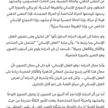
عن المعنى الذهني، والحالة النفسية، وعن الحادث المحسوس، والمشهد
المنظور، وعن النموذج الإنساني والطبيعة البشرية، ثم يرتقي بالصورة التي
رسمها، فيمنحها الحياة الشاخصة أو الحركة المتجددة، فإذا المعنى الذهني
هيئة أو حركة، وإذا الحالة النفسية لوحة أو مشهد، وإذا النموذج الإنساني
شاخص حي، وإذا الطبيعة مجسمة مرئية”.
ولو رجعنا إلى تعريف الدراما السابق بأنها “فن تمثيلي يعنى بتصوير الفعل
الإنساني وما يرتبط به”، وأن عبارة “الفعل الإنساني” “تشتمل على المشاعر
والأفكار والأفعال جميعًا”، فسنجد أن فن الدراما يقوم على أسلوب التصوير
وهو التعبير بالصورة المتخيلة.
وأما مجال الدراما -وهو الفعل الإنساني- فيدخل في مجال التصوير، لأن
مجال هذا الأخير يتسع ليشمل المعاني الذهنية والأفكار المجردة زيادة على
الفعل الإنساني… ولكن لابد من البيان بأنه يُشترط في الدراما أن تعرض
الفعل الإنساني في سياق القصة على نحو قابل للتمثيل.
أما عن أثر الدراما فإننا نجد أنه أضيق من التصوير، إذ يتناول التصويرُ اللوحةَ
والمشهدَ والحركةَ الحية المتشخصة. وهذه الأمور الثلاثة متدرجة من حيث
القيمة الفنية؛ إذ يراد باللوحة، ما يشكّله التعبير الفني في نفس المتلقي من