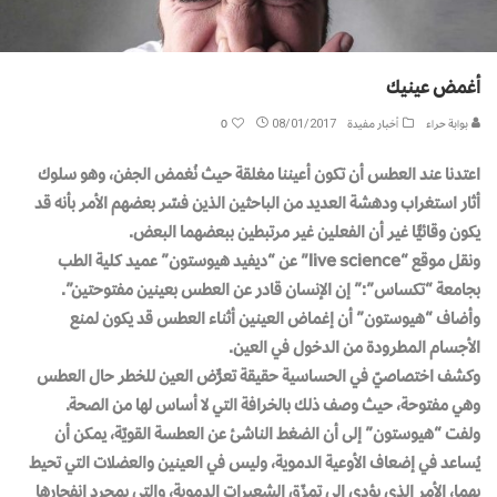
أغمض عينيك
بوابة حراء
أخبار مفيدة
08/01/2017
0
اعتدنا عند العطس أن تكون أعيننا مغلقة حيث نُغمض الجفن، وهو سلوك
أثار استغراب ودهشة العديد من الباحثين الذين فسّر بعضهم الأمر بأنه قد
يكون وقائيًّا غير أن الفعلين غير مرتبطين ببعضهما البعض.
ونقل موقع “live science” عن “ديفيد هيوستون” عميد كلية الطب
بجامعة “تكساس”:” إن الإنسان قادر عن العطس بعينين مفتوحتين”.
وأضاف “هيوستون” أن إغماض العينين أثناء العطس قد يكون لمنع
الأجسام المطرودة من الدخول في العين.
وكشف اختصاصيّ في الحساسية حقيقة تعرٌّض العين للخطر حال العطس
وهي مفتوحة، حيث وصف ذلك بالخرافة التي لا أساس لها من الصحة.
ولفت “هيوستون” إلى أن الضغط الناشئ عن العطسة القويّة، يمكن أن
يُساعد في إضعاف الأوعية الدموية، وليس في العينين والعضلات التي تحيط
بهما، الأمر الذي يؤدي إلى تمزّق الشعيرات الدموية، والتي بمجرد انفجارها