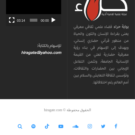
الفيديو
03:14
00:00
بوابة حراء
فضاء علمي ثقافي معرفي
يعنى بقراءة الإنسان والكون والحياة
من منظور قرآني حضاري إنساني،
للإسهام بالكتابة:
ويهدف إلى الإسهام في بناء رؤية
hiragate@yahoo.com
معرفية حضارية تعلي من القيمة
الإنسانية الجامعة، وتثمن التفاعل
الإيجابي بين الحضارات والثقافات،
وتؤسس لثقافة التعايش والسلام بين
أمم العالم رغم اختلافاتها.
الحقوق محفوظة © hiragate.com