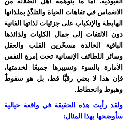
العبودية. أما ما يتوهمه أهلُ الضلالة من
الانغماس في تفاهات الحياة والتلذّذِ بملذاتها
الهابطة والإنكباب على جزئيات لذاتها الفانية
دون الالتفات إلى جمال الكليات ولذائذها
الباقية الخالدة مسخّرين القلب والعقل
وسائر اللطائف الإنسانية تحت إمرةِ النفس
الأمارة بالسوء وتسييرها جميعًا لخدمتها،
فإن هذا لا يعني رقيًّا قط، بل هو سقوطٌ
وهبوط وانحطاط.
ولقد رأيت هذه الحقيقة في واقعة خيالية
سأوضحها بهذا المثال: