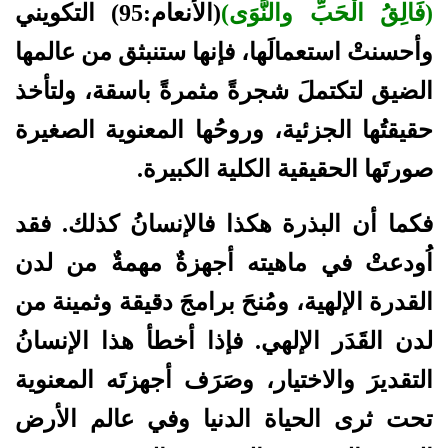
(فَالِقُ الْحَبِّ والنَّوَى)
(الأنعام:95) التكويني
وأحسنتْ استعمالَها، فإنها ستنبثق من عالمها
الضيق لتكتملَ شجرةً مثمرةً باسقة، ولتأخذ
حقيقتُها الجزئية، وروحُها المعنوية الصغيرة
صورتَها الحقيقية الكلية الكبيرة.
فكما أن البذرة هكذا فالإنسانُ كذلك. فقد
اُودعتْ في ماهيته أجهزةٌ مهمةٌ من لدن
القدرة الإلهية، ومُنحَ برامجَ دقيقة وثمينة من
لدن القَدَر الإلهي. فإذا أخطأ هذا الإنسانُ
التقديرَ والاختيار، وصَرَف أجهزتَه المعنوية
تحت ثرى الحياة الدنيا وفي عالم الأرض