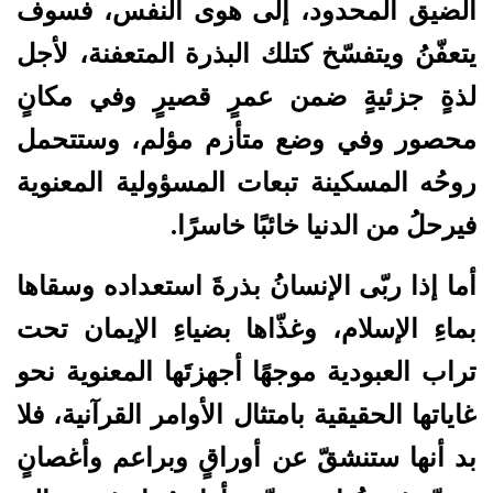
الضيق المحدود، إلى هوى النفس، فسوف
يتعفّنُ ويتفسّخ كتلك البذرة المتعفنة، لأجل
لذةٍ جزئيةٍ ضمن عمرٍ قصيرٍ وفي مكانٍ
محصور وفي وضع متأزم مؤلم، وستتحمل
روحُه المسكينة تبعات المسؤولية المعنوية
فيرحلُ من الدنيا خائبًا خاسرًا.
أما إذا ربّى الإنسانُ بذرةَ استعداده وسقاها
بماءِ الإسلام، وغذّاها بضياءِ الإيمان تحت
تراب العبودية موجهًا أجهزتَها المعنوية نحو
غاياتها الحقيقية بامتثال الأوامر القرآنية، فلا
بد أنها ستنشقّ عن أوراقٍ وبراعم وأغصانٍ