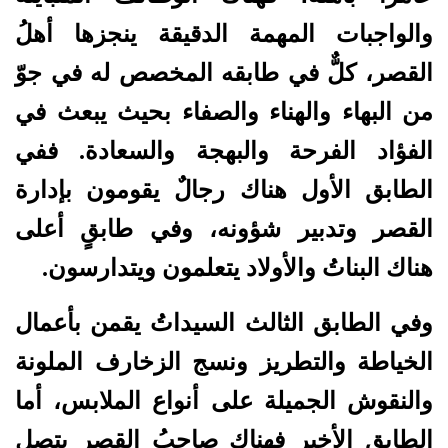
والواجبات المهمة الدقيقة ينجزها أهلُ
القصر، كلٌّ في طابقه المخصص له في جوّ
من البهاء والهناء والصفاء بحيث يبعث في
الفؤاد الفرحة والبهجة والسعادة. ففي
الطابق الأول هناك رجالٌ يقومون بإدارة
القصر وتدبير شؤونه، وفي طابقٍ أعلى
هناك البناتُ والأولاد يتعلمون ويتدارسون.
وفي الطابق الثالث السيداتُ يقمن بأعمال
الخياطة والتطريز ونسج الزخارف الملونة
والنقوش الجميلة على أنواع الملابس، أما
الطابق الأخير فهناك صاحبُ القصر يتصل