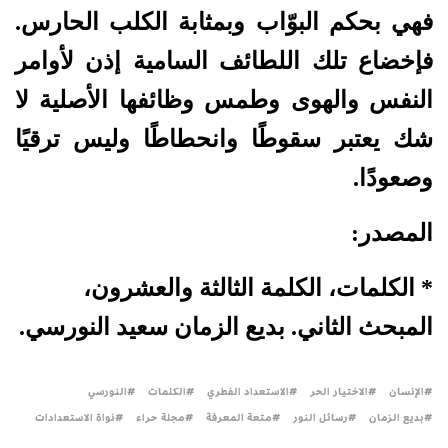
فهي بحكم البوّاب وبمثابة الكلب الحارس.
فإخضاع تلك اللطائف السامية إذن لأوامر
النفس والهوى وطمس وظائفها الأصلية لا
شك يعتبر سقوطًا وانحطاطًا وليس ترقيًا
وصعودًا.
المصدر:
* الكلمات، الكلمة الثالثة والعشرون،
المبحث الثاني. بديع الزمان سعيد النورسي.
الإنسان
الاختيار الحر
الاستعداد الفطري
الكلمات
النورسي
بديع الزمان
رسائل النور
متعة المعرفة
مجلة حراء
نواة الاستعدادات