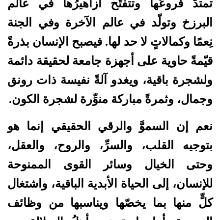
تمتدّ فروعُها وتتفتّح أزاهيرُها في عالم
البرزخ وتولّد في عالم الآخرة وفي الجنة
نِعمًا وكمالاتٍ لا حد لها. فيصبح الإنسان بذرةً
قيّمةً حاوية على أجهزة جامعة لحقيقة دائمة
ولشجرة باقية، ويغدو آلةً نفيسة ذات رونق
وجمال، وثمرةً مباركة منوِّرة لشجرة الكون.
نعم إن السموَّ والرقي الحقيقي إنما هو
بتوجيه القلب، والسرِّ، والروح، والعقل،
وحتى الخيال وسائر القوى الممنوحة
للإنسان، إلى الحياة الأبدية الباقية، واشتغال
كلٍّ منها بما يخصّها ويناسبها من وظائف