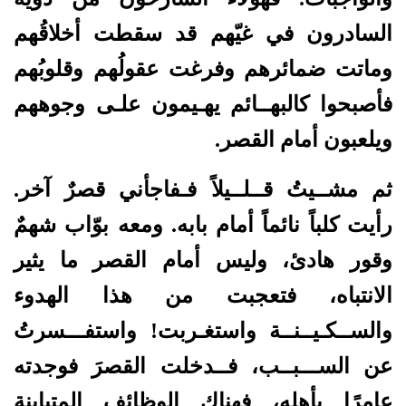
السادرون في غيّهم قد سقطت أخلاقُهم
وماتت ضمائرهم وفرغت عقولُهم وقلوبُهم
فأصبحوا كالبهــائم يهـيمون علـى وجوههم
ويلعبون أمام القصر.
ثم مشــيتُ قــلــيلاً فـفاجأني قصرٌ آخر.
رأيت كلباً نائماً أمام بابه. ومعه بوّاب شهمٌ
وقور هادئ، وليس أمام القصر ما يثير
الانتباه، فتعجبت من هذا الهدوء
والســكـيــنــة واستغـربت! واستفـــسرتُ
عن الســـبــب، فــدخلت القصرَ فوجدته
عامرًا بأهله، فهناك الوظائف المتباينة