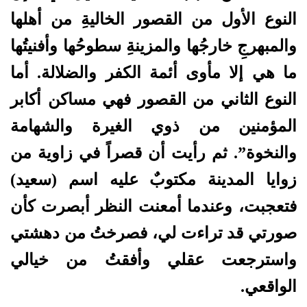
النوع الأول من القصور الخاليةِ من أهلها
والمبهرجِ خارجُها والمزينةِ سطوحُها وأفنيتُها
ما هي إلا مأوى أئمة الكفر والضلالة. أما
النوع الثاني من القصور فهي مساكن أكابر
المؤمنين من ذوي الغيرة والشهامة
والنخوة”. ثم رأيت أن قصراً في زاوية من
زوايا المدينة مكتوبٌ عليه اسم (سعيد)
فتعجبت، وعندما أمعنت النظر أبصرت كأن
صورتي قد تراءت لي، فصرختُ من دهشتي
واسترجعت عقلي وأفقتُ من خيالي
الواقعي.