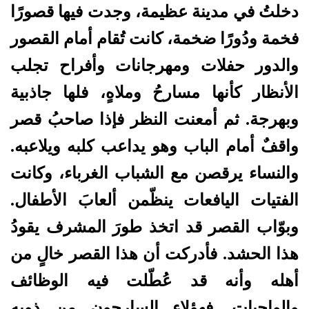
دخلتُ في مدينة عظيمة، وجدت فيها قصورًا
فخمة ودُورًا ضخمة، كانت تُقام أمام القصور
والدور حفلات ومهرجانات وأفراح تجلب
الأنظار كأنها مسارحُ وملاهٍ، فلها جاذبية
وبهرجة. ثم أمعنت النظر فإذا صاحبُ قصر
واقفٌ أمام الباب وهو يداعب كلبه ويلاعبه.
والنساء يرقصن مع الشباب الغرباء، وكانت
الفتيات اليافعات ينظّمن ألعابَ الأطفال.
وبوّاب القصر قد اتخذ طورَ المشرف يقودُ
هذا الحشد. فأدركت أن هذا القصر خالٍ من
أهله وأنه قد عُطّلت فيه الوظائف
والواجبات. فهؤلاء السارحون من ذويه