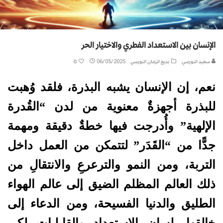
الإنسان بين الاستعداد الفطري والاختيار الحر
سعيد النورسي
بديع الزمان النورسي
06/05/2025
0
نعم، إن الإنسان يشبه البذرة، فلقد وُهبت
للبذرة أجهزةٌ معنوية من لدن “القُدرة
الإلهية” وأُدرجت فيها خطةٌ دقيقة ومهمة
جدًّا من “القَدَر” لتتمكن من العمل داخل
التربة، ومن النمو والترعرعِ والانتقالِ من
ذلك العالم المظلم الضيق إلى عالم الهواء
الطليق والدنيا الفسيحة، ومن الدعاء إلى
خالقها بلسان الاستعداد والقابليات لكي