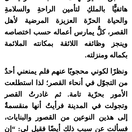
هاتفيًّا بالملكِ لتأمين الراحةِ والسلامةِ
والحياة الحرّة العزيزة المرضية لأهل
القصر، كلٌّ يمارس أعماله حسب اختصاصه
وينجز وظائفه اللائقة بمكانته الملائمة
بكماله ومنزلته.
ونظرًا لكوني محجوبًا عنهم فلم يمنعني أحدٌ
من التجوّل في أنحاء القصر؛ لذا استطلعت
الأمور بحرّية تامة. ثم غادرتُ القصر
وتجولت في المدينة فرأيتُ أنها منقسمةٌ
إلى هذين النوعين من القصور والبنايات،
فسألت عن سبب ذلك أيضًا فقيل لي: “إن