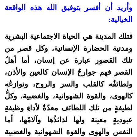
وأريد أن أفسر بتوفيق الله هذه الواقعة
الخيالية:
فتلك المدينة هي الحياة الاجتماعية البشرية
ومدنية الحضارة الإنسانية، وكل قصر من
تلك القصور عبارة عن إنسان، أما أهلُ
القصر فهم جوارحُ الإنسان كالعين والأذن،
ولطائفُه كالقلب والسر والروح، ونوازعُه
كالهوى، والقوة الشهوانية، والغضبية. وكلُّ
لطيفةٍ من تلك اللطائف معدّةٌ لأداءِ وظيفةِ
عبوديةٍ معينة ولها لذائذُها وآلامُها، أما
النفس والهوى والقوة الشهوانية والغضبية