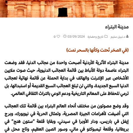
مدينة البتراء
د.نبيل سليم
تاريخ وحضارة
03/09/2024
0
(في الصخر نُحتت وكأنها بالسحر نمت)
مدينة البتراء الأثرية الأردنية أصبحت واحدة من عجائب الدنيا، فقد وضعت
البتراء عاصمة دولة الأنباط بين قائمة العجائب الدنيوية، حيث صوت ملايين
الأشخاص عبر الإنترنت والهاتف في بداية الحملة عن قائمة نهائية لعجائب
الدنيا السبع الجديدة، والتي لن تبلغ العجائب السبع القديمة أو استبدالها، بل
ترمي للحفاظ على المعالم التاريخية ودعم الوعي بالتراث الثقافي العالمي.
وقد وضع مصوتون من مختلف أنحاء العالم البتراء بين قائمة تلك العجائب
التي أضيفت لأهرامات الجيزة المصرية، وتمثال الحرية في نيويورك، وبرج
إيفل في باريس، ودار الأوبرا في سيدني، وبقايا قلعة “ستون هنج” في
بريطانيا، وقلعة تيمبوكتو في مالي، وسور الصين العظيم، وتاج محل في