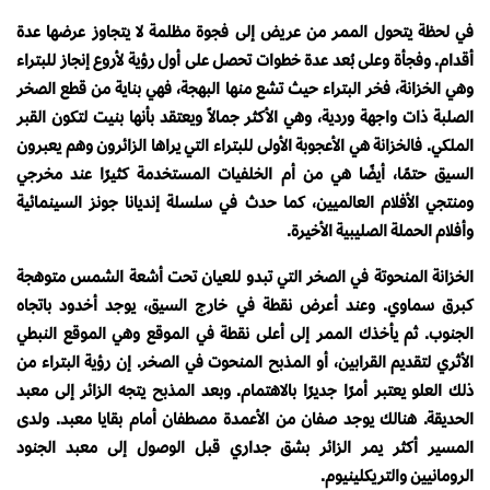
في لحظة يتحول الممر من عريض إلى فجوة مظلمة لا يتجاوز عرضها عدة
أقدام. وفجأة وعلى بُعد عدة خطوات تحصل على أول رؤية لأروع إنجاز للبتراء
وهي الخزانة، فخر البتراء حيث تشع منها البهجة، فهي بناية من قطع الصخر
الصلبة ذات واجهة وردية، وهي الأكثر جمالاً ويعتقد بأنها بنيت لتكون القبر
الملكي. فالخزانة هي الأعجوبة الأولى للبتراء التي يراها الزائرون وهم يعبرون
السيق حتمًا، أيضًا هي من أم الخلفيات المستخدمة كثيرًا عند مخرجي
ومنتجي الأفلام العالميين، كما حدث في سلسلة إنديانا جونز السينمائية
وأفلام الحملة الصليبية الأخيرة.
الخزانة المنحوتة في الصخر التي تبدو للعيان تحت أشعة الشمس متوهجة
كبرق سماوي. وعند أعرض نقطة في خارج السيق، يوجد أخدود باتجاه
الجنوب. ثم يأخذك الممر إلى أعلى نقطة في الموقع وهي الموقع النبطي
الأثري لتقديم القرابين، أو المذبح المنحوت في الصخر. إن رؤية البتراء من
ذلك العلو يعتبر أمرًا جديرًا بالاهتمام. وبعد المذبح يتجه الزائر إلى معبد
الحديقة. هنالك يوجد صفان من الأعمدة مصطفان أمام بقايا معبد. ولدى
المسير أكثر يمر الزائر بشق جداري قبل الوصول إلى معبد الجنود
الرومانيين والتريكلينيوم.