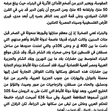
المقوسة، ويعتبر الدير من أضخم الأماكن الأثرية في البتراء، حيث يبلغ عرضه
50 مترًا، وارتفاعه 45 مترًا، ومن المرجح أن يكون الدير قد بني في القرن
الثالث الميلادي، وعلى قمة الدير يمد الناظر بصره إلى أبعد مدى، فيرى
الأرض الفلسطينية وسيناء المصرية كاملتين.
والبتراء تعني الصخرة؛ إذ إن معظم منازلها وقبورها منحوتة في الصخر قبل
مئات السنين، وكانت البتراء قديمًا عاصمة لدولة الأنباط وأهم مدنهم، التي
دامت ما بين 400 ق م وحتى 106م، والتي امتدت حدودها من ساحل
عسقلان في فلسطين غربًا وحتى صحراء بلاد الشام شرقًا. وقد شكل موقع
البتراء المتوسط بين حضارات بلاد ما بين النهرين وبلاد الشام والجزيرة
العربية ومصر أهمية اقتصادية كبيرة، فقد أمسكت دولة الأنباط بزمام التجارة
بين حضارات هذه المناطق وسكانها وكانت القوافل التجارية تصل إليها
محملة بالتوابل والبهارات من جنوب الجزيرة العربية، والحرير من غزة
ودمشق، والحناء من عسقلان، والزجاجيات من صور وصيدا، واللؤلؤ من
الخليج العربي. وبعد نهاية دولة الأنباط التي كانت على يد الرومان سنة 105
الذين أسموها المقاطعة العربية. وفي سنة 636 أصبحت البتراء خاضعة
للحكم العربي وعاش من تبقى من سكانها على الزراعة، لكن الزلازل التي
أصابتها على التوالي أفرغتها من أهلها.