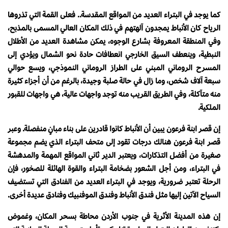
كما يوجد في البتراء العديد من المواقع المقدسة.. فعلى القمة التي تذروها
الرياح كان الأنباط يمجدون آلهتهم في ذلك المكان العالي المسمى بالمذبح،
وفي المنطقة المعروفة بشارع الوجوه، يمكن مشاهدة العديد من الأطلال
النبطية، وينعطف السيق الخارجي انعطافات حادة نحو الشمال ويؤدي إلى
المسرح الروماني المبني على الطراز الروماني النموذجي، ويسع حوالي
سبعة آلاف شخص، وما زال في حالة صلبة وجيدة، بالرغم من أن أجزاء كثيرة
منه متآكلة، وفي الطريق القريب منه توجد واجهات عالية، هي واجهات للقبور
الملكية.
إن قصر ابنة فرعون يبين أن الأنباط كانوا قادرين على بناء مبانٍ منفصلة. وعبر
قصر ابنة فرعون هنالك درجات تقود إلى متحف البتراء الذي يضم مجموعة
صغيرة من أفضل التذكارات، ويعتبر الدير ثاني المواقع المهمة والمدهشة
في البتراء، ومن أجل الشعور بضخامة البتراء والقوة الهائلة للصخور، فإن
الرحلة تعتبر ضرورية، ويوجد في البتراء العديد من الفنادق التي تستضيف
السياح الآتين إليها مثل فندق الأنباط وفندق الموفنبيك وفنادق عديدة أخرى.
إن هذه المدينة الأثرية في جنوب الأردن محاطة بسحر المكان، وغموض