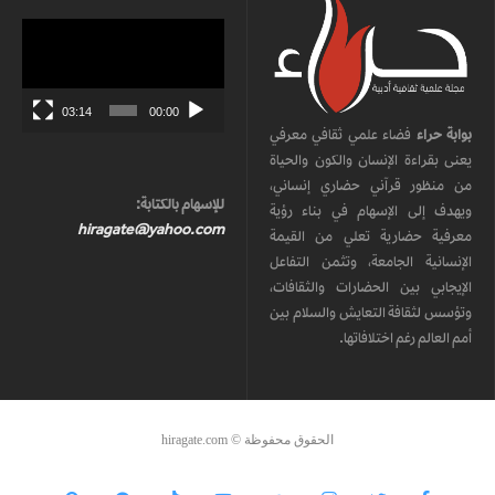
مشغل
الفيديو
03:14
00:00
بوابة حراء
فضاء علمي ثقافي معرفي
يعنى بقراءة الإنسان والكون والحياة
من منظور قرآني حضاري إنساني،
للإسهام بالكتابة:
ويهدف إلى الإسهام في بناء رؤية
hiragate@yahoo.com
معرفية حضارية تعلي من القيمة
الإنسانية الجامعة، وتثمن التفاعل
الإيجابي بين الحضارات والثقافات،
وتؤسس لثقافة التعايش والسلام بين
أمم العالم رغم اختلافاتها.
الحقوق محفوظة © hiragate.com