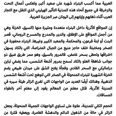
العربية مما أكسب البتراء شهره على صعيد أكبر، وتعكس أعمال النحت
والزخرفة في جميع أنحاء هذه المدنية التأثير الهيليني الذي انتقل مع التجار
العرب أثناء ذهابهم وإيابهم إلى اليونان عبر الجزيرة العربية.
إن المواقع الأثرية داخل البتراء متعددة ومثيرة منها (السيق، الخزنة وهي
من أجمل المواقع على الإطلاق، والدير، والمدرج والمسرح الروماني، قصر
البنت أو ابنة فرعون، والمحكمة، والمعبد الكبير وغيرها. البتراء محفورة في
الصخر ومختبئة خلف حاجز منيع من الجبال المتراصة، التي بالكاد يسهل
اختراقها وتحظى بسحر غامض. فالمرور بالسيق، وهو ممر طريق ضيق ذو
جوانب شاهقة العلو بالكاد تسمح بمرور أشعة الشمس، مما يضفي تباين
دراماتيكي مع السحر القادم. وفجأة يفتح الشق على ميدان طبيعي يضم
الخزنة الشهيرة للبتراء المنحوتة في الصخر التي تتوهج تحت أشعة الشمس
الذهبية. وهنالك أيضًا العديد من الواجهات التي تغري الزائر طيلة سيره في
المدينة الأثرية، فكل معلم من المعالم يقود إلى معلم آخر بانطواء
المسافات.
الحجم الكلي للمدينة، علاوة على تساوي الواجهات الجميلة المنحوتة، يجعل
الزائر في حالة من الذهول الدائم والدهشة الغامرة، ويعطيه فكرة عن