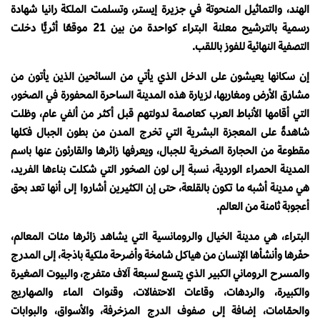
الهند، والتماثيل المنحوتة في جزيرة إيستر، وتسلمت الملكة رانيا شهادة
رسمية بالترشيح معلنة البتراء كواحدة من بين 21 موقعًا أثريًّا دخلت
التصفية النهائية للفوز باللقب.
إن سكانها يعيشون على الدخل الذي يأتي من السائحين الذين يأتون من
مشارق الأرض ومغاربها، لزيارة هذه المدينة الساحرة المحفورة في الصخور،
التي أقامها الأنباط العرب كعاصمة لدولتهم قبل أكثر من ألفي عام، وظلت
شاهدةً على المعجزة البشرية التي تخرج المدن من بطون الجبال فكلها
مقطوعة من الحجارة الصخرية للجبال، ويعرفها زائرها والقارئون عنها باسم
المدينة الحمراء الوردية، نسبة إلى لون الصخور التي شكلت بناءها الفريد،
هي مدينة أشبه ما تكون بالقلعة، حتى إن الكثيرين أشاروا إلى أنها تعد بحق
أعجوبة ثامنة من العالم.
البتراء، هي مدينة الخيال والرومانسية التي يشاهد زائرها مئات المعالم،
حفَرها وأنشأها الإنسان من هياكل شامخة وأضرحة ملكية باذجة، إلى المدرج
والمسرح الروماني الكبير الذي يتسع لسبعة آلاف متفرج، والبيوت الصغيرة
والكبيرة، والردهات، وقاعات الاحتفالات، وقنوات الماء والصهاريج
والحمّامات، إضافة إلى صفوف الدرج المزخرفة، والأسواق، والبوابات