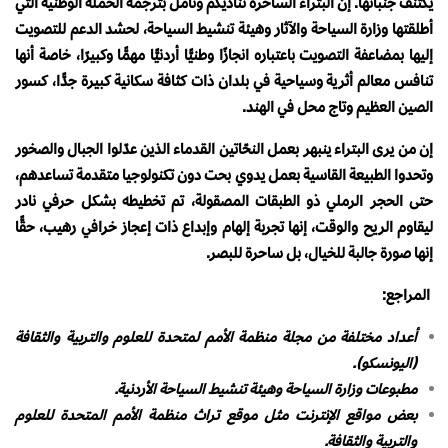
يكتنف جنباتها. إن البتراء الساحرة تناديكم وتأمل بترجمة الحملة الوطنية التي
أطلقتها وزارة السياحة والآثار وهيئة تنشيط السياحة، لحشد الدعم للتصويت
إليها بمضاعفة التصويت باعتباره انجازًا وطنيًّا أردنيًّا مهمًّا وكبيرًا، خاصة أنها
تنافس معالم أثرية وسياحية في بلدان ذات كثافة سكانية كبيرة جدًّا، كسور
الصين العظيم وتاج محل في الهند.
إن من يرى البتراء ينبهر بعمل النحّاتين القدماء الذين عدّلوا الجبال والصخور
وتحدوا الطبيعة القاسية بعمل يدوي بحت دون تكنولوجيا متقدمة تساعدهم،
حتى الحجر الرملي ذو الطبقات المصقولة، تم تخطيطه بشكل حرفي نادر
ليقاوم الريح والوقت، إنها تجربة إلهام وإبداع ذات إعجاز خرافي رهيب، حقًّا
إنها صورة جالبة للخيال، بل ساحرة للبصر.
المراجع:
أعداد مختلفة من مجلة منظمة الأمم لمتحدة للعلوم والتربية والثقافة
(اليونسكو).
مطبوعات وزارة السياحة وهيئة تنشيط السياحة الأردنية.
بعض مواقع الإنترنت مثل موقع تراث منظمة الأمم المتحدة للعلوم
والتربية والثقافة.