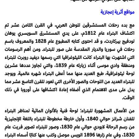
مواقع أثرية إعجازية
مع بدء رحلات المستشرقين للوطن العربي، في القرن الثامن عشر تم
اكتشاف البتراء عام 1812م، على يدي المستشرق السويسري يوهان
لودفيج بيركاردت، و قد احتوى كتابه المطبوع عام 1828 والمعروف باسم
رحلات في سوريا والديار المقدسة على صور للبتراء. ومن أهم الرسومات
التي اشتهرت بها البتراء كانت الليثوغرافيا التي رسمها ديفيد روبرت للبتراء
ومنطقة وادي موسى أثناء زيارته عام 1839، والتي تجاوز عددها عشرين
لوحة ليثوغرافية، طبع العديد منها مما أعطى البتراء شهره عالمية. ويوجد
للبتراء العديد من اللوحات والصور الأخرى التي تعود للقرن التاسع عشر مما
يدل على مدى الاهتمام الذي أضفاه إعادة اكتشافها على أوروبا في ذلك
الوقت.
من الأعمال المشهورة للبتراء؛ لوحة فنية بالألوان المائية لمناظر البتراء
للفنان شرانز حوالي 1840، وأول خارطة مخطوطة للبتراء باللغة الإنجليزية
من رسم الرحالة لابودي حوالي عام 1830، وصور للبتراء تصوير فريت عام
1830، وفي عام زارها 1896 الويس موصل وكتب عنها كتابًا أسماه البتراء