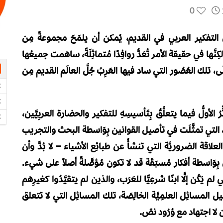
0
سُس التفكير العربي في القديم، يُمكن أن يلمَحَ مجموعةً مِن
لكِنَّها في حقيقة الأمر تُعَدُّ روافِدًا مُتماثِلَةً، ساهمت جميعُها
َى، تلك العُصُور التي ساد فيها العَرِبُ جُلَّ العالَم القديم مِن
ّرُ الأولُّ فيما يتعلَّقُ بِتَأسيسِهِ للتفكير والحضارة العربِيَّين،
لَة، التي تمثَّلَت في تأصيل القوانين بِوَاسطة البحث والتجريب
لاقة الضروريَّة التي تنشأُ عن طبائِع الأشياء – لا بُدَّ وأن
ِوَاسطة أفكار مُسبَقَة قد لا تكون مُؤصَّلةً أصلاً على شيء.
 يَكُن إلَّا ابنًا شرعِيًّا للعَرَب، والذين لم يتقيَّدُوا كغيرِهم
 المسائِل العلمِيَّة الخالِصَة، تلك المسائِل التي لا تتعلق
أن لا اجتهاد مع وُرُود نصّ.