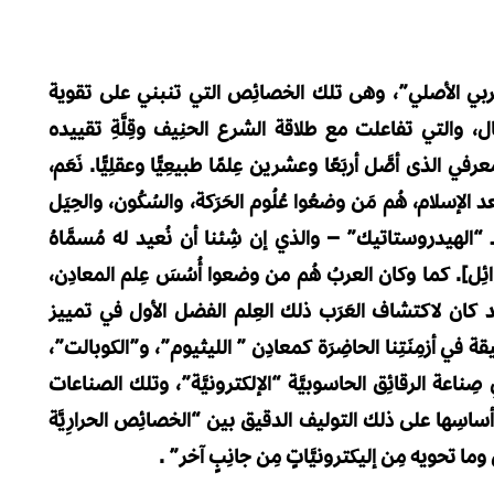
َاج العربي الأصلي”، وهى تلك الخصائِص التي تنبني على تقوية
لخيال، والتي تفاعلت مع طلاقة الشرع الحنِيف وقِلَّةِ تقييده
لذى أصَّل أربَعًا وعشرين عِلمًا طبيعِيًّا وعقلِيًّا. نَعَم،
 الإسلام، هُم مَن وضعُوا عُلُوم الحَرَكة، والسُكُون، والحِيَل
بـ “الهيدروستاتيك” – والذي إن شِئنا أن نُعيد له مُسمَّاهُ
ئِل]. كما وكان العربُ هُم من وضعوا أُسُسَ عِلم المعادِن،
قد كان لاكتشاف العَرَب ذلك العِلم الفضل الأول في تمييز
يقة في أزمِنَتِنا الحاضِرَة كمعادِن ” الليثيوم”، و”الكوبالت”،
ي صِناعة الرقائِق الحاسوبيَّة “الإلكترونيَّة”، وتلك الصناعات
ي أساسِها على ذلك التوليف الدقيق بين “الخصائِص الحرارِيَّة
ا تحويه مِن إليكترونيَّاتٍ مِن جانِبٍ آخر” .