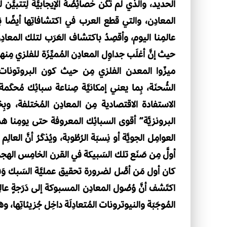
الحديد، والذي لم تَكُن خصائِصُهُ الإيجابيَّة لِتتبيَّن
المعادِن، والتي قطع العرب في اكتشافاتِها أيضًا بَو
عالمِنا اليوم، وأقصِدُ باكتشاف العَرَب لتلك المعاد
حيث إنَّ أغلَب جداوِل المعادِن المُميِّزَة للفلزي مِن
ميزّوا المعدن الفلزي مِن حيث كون البروتونات المُ
الشُحنَة، بِما يعني إمكانيَّة صِناعة سبائِك مُحكَمة
الاستفادة الاقتصادية مِن المعادِن المُختلفة، وبِ
البرونزيَّة” أقوى السبائِك المعروفة حتى يومِنا 
العوامِل الجويَّة أو نِسبَة الرُطُوبة، ويُذكَرُ أنَّ ا
أولَّ مِن صَنَع تلك السَبيكة في القرن الخامِس الهجري. 
كان أول مَن أصَّل لضرورة تحقيق عمليَّة السَبك وَفقَ د
اكتَشف أنَّ وُصُول المعادِن المسبوكة إلى دَرَجةٍ ع
المُوجَبَة والنيوترونات المُتعادِلَة داخِل جُزيئاتِها، وه