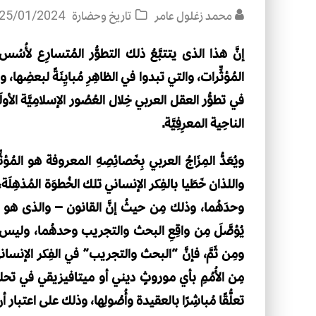
محمد زغلول عامر
تاريخ وحضارة
25/01/2024
إنَّ هذا الذى يتتبَّعُ ذلك التطوُّر المُتسارِع لأُ
المُؤثِّرات، والتي تبدوا في الظاهِرِ مُبايِنَةً لبعضِها، و
في تطوُّر العقل العربي خِلال العُصُور الإسلامِيَّة الأول
الناحِية المعرِفِيَّة.
ويُعَدُّ المِزَاجُ العربي بِخَصائِصِهِ المعروفة هو المُؤثِ
واللذان خَطَيا بالفِكر الإنساني تلك الخُطوَة المُذهِ
وحدَهُما، وذلك مِن حيثُ إنَّ القانون – والذى هو الع
يُؤصَّلَ مِن واقِعِ البحث والتجريب وحدهُما، وليس ب
ومِن ثَمَّ، فإنَّ “البحث والتجريب” في الفِكر الإنساني لم
مِن الأُمُمِ بأي موروثٍ ديني أو ميتافيزيقي في تحليل
تعلُّقًا مُباشِرًا بالعقيدة وأُصُولِها، وذلك على اعتبار 