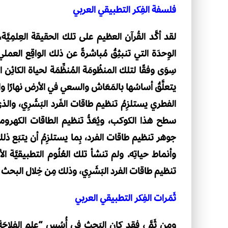
فلسفة الفِكر التطبيقي العربي
لقد أكَّد القُرآن العظيم على تلك الحقيقة العِلمِيَّ
الوِحدَة التي تنبثِقُ مُباشرةً عن ذلك الواقِع العم
سِوَى وفقًا لتلك المنظُومَة المُنظِّمَة لحياة الكائِن
يتعلَّقُ أساسُها بالمَعَاش والسعي في الأرض نهارًا والك
الفطري يستلزِمُ تنظيم طاقات الفَرد البَشَرِي، والذ
سطح هذا الكوكب، ويُعَدُّ تنظيم الطاقات الكهرومغ
جوهر تنظيم طاقات الفرد، بِما يستلزِمُ أن يتبَع ذلك ال
وأنماط حياتِه. ولم تنشأ تلك العُلُوم التطبيقيَّة
تنظيم طاقات الفرد البَشَرِي، وذلك مِن خِلال البحث في ا
ثَمَرات الفِكر التطبيقي العربي
ومِن ثَمَّ ، فقد كان البَحث في أُسُس “عِلم الفِلا