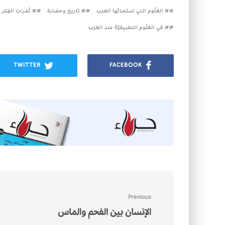
# العُلُوم التي استَحدَثها العَرَب
# تاريخ وحضارة
# ثَمَرات الفِكر
# في العُلُوم التطبيقيَّة عند العَرَب
TWITTER
FACEBOOK
Previous
الإنسان بين الفحم والماس