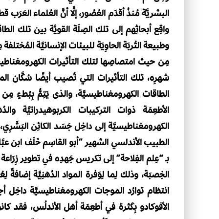
البشريَّة مُنذُ أقدَم العُصُور، إلَّا أنَّ العُلماء العَرَ
واقِع أبحاثِهم إلى تلك الصِلَة القويَّة بين تلك الطا
وطبيعة التُربَة الحاوِيَة للبيئات الإنسانيَّة المُختلفة مِن
مِن حيث امتصاصِها لتلك التأثيرات الكهرومغناطيسي
شهرِه، تلك التأثيرات التي تُصيب أيضًا سُكَّان المنا
الطاقات الكهرومغناطيسيَّة، والذى يَتِمُّ بِبُطءٍ مِن 
الأطعِمَة ذوات التركيبات الكربوهيدراتيَّة والد
الكهرومغناطيسيَّة إلى داخِل جَسَد الكائِن البَشَرِي، ب
الطبيب الأندلسي الشهير “أبو القاسِم خَلَف ابن عبَّاس
بـ “عِلم الفِلاحة” إلى تكريس جَهدِه في تطوير زِرَاعة ث
الخِصبَة، وذلك لِما لِوَفرة المواد الدُهنِيَّة إضافةً
انتظام توارُد الموجات الكهرومغناطيسيَّة داخِل أج
الأفوكادو بِكَثرة في أطعِمَة أهل الأندلُس، فقد كانوا ي