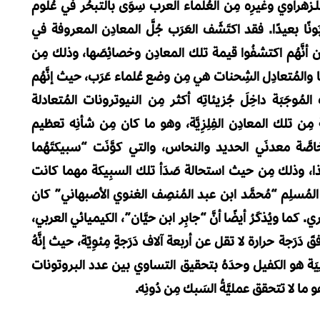
 للـزهراوي وغيرِه مِن العُلماء العرب سِوَى بالتبحُر في عُلُوم
نًا بعيدًا. فقد اكتَشَف العَرَب جُلَّ المعادِن المعروفة في
ِن أنَّهُم اكتشفُوا قيمة تلك المعادِن وخصائِصَها، وذلك مِن
ها والمُتعادِل الشِحنات هي مِن وضع عُلماء عَرَب، حيث إنَّهُم
وجَبَة داخِلَ جُزيئاتِه أكثر مِن النيوترونات المُتعادلة
 مِن تلك المعادِن الفِلِزِيَّة، وهو ما كان مِن شأنِه تعظيم
خاصَّة معدنَي الحديد والنحاس، والتي كوَّنَت “سبيكتَهُما
هذا، وذلك مِن حيث استحالة صَدَأ تلك السبِيكة مهما كانت
لعالِم المُسلِم “مُحمَّد ابن عبد المُنصِف الغنوي الأصبهاني” كان
كما ويُذكَرُ أيضًا أنَّ “جابِر ابن حيَّان”، الكيميائي العربي،
َرَجة حرارة لا تقل عن أربعة آلاف دَرَجةٍ مِئوِيّة، حيث إنَّهُ
الِيَة هو الكفيل وحدَهُ بتحقيق التساوي بين عدد البروتونات
و ما لا تتحقق عمليَّةُ السَبك مِن دُونِه.