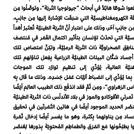
ب قطعوا شوطًا هائِلاً في أبحاث “جيولوجيا التُربَة”، وتوصَّلُوا مِن
قة الكهرومغناطيسيَّة التي سَبَقَت الإشارة إليها مِن جانِبٍ،
 جانِبٍ آخَر، وذلك على اعتبار أنَّ التُربَة الطينيَّة تُعتَبرُ أهدأ
َّة التي تحدُث للإنسان بتأثير اكتمال القَمَر في مُنتصف
طِق الصحراويَّة ذات التُربَة الرملِيَّة، ولكِنَّ امتصاص تلك
أجساد سُكَّان البيئات الطينيَّة الزراعية بِفِعل تناوُلهم تلك
ُهنيَّة العالية، يُؤدِّي إلى تنظيم توارُد تلك الموجات
ِما يُؤدِّي إلى انضباط آلِيَّات عَمَل جَسَدِه. وذلك ما قال بِه
 الزهراوي”، ومِن ثَمَّ فقد اندَفَع ذلك الطبيب العالِم أيَضًا
مرتي الأفوكادو والموز في بلاد الأندلُس ذات التُربَة الطينيَّة
 لِعُنصُر الحديد الموجود أيضًا في هاتين الثَمَرتَين في تحقيق
ساد مِن يناولهما بِكَثرة، وهو ما يفسر أيضًا إدخال ثَمَرة
طبُخُونها مَع المَرَق والطماطِم المُحتوِيَة بِدَورها لِعُنصُر