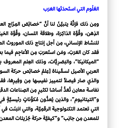
العُلُوم التي استَحدَثها العَرَب
ومِن ذلك فإنَّهُ يتبيَّنُ لنا أنَّ “خصائِصَ المِز
الذِهن، وقُوَّة الذاكِرَة، وطلاقة اللسان، وقُوَّة ا
للنشاط الإنساني، مِن أجل إنتاج ذلك الموروث المعرفي ا
فقد كان العَرَبُ، ومَن استَعرَبَ مِن الأعاجِم فيما بعد
“الميكانيكا”، والبَصَرِيَّات، وذلك العِلم المعروف 
العربي الأصيل لسمَّيناهُ [عِلمُ خصائِص حركة السوا
والذي صار فيصلاً لتمييز نفيسِها مِن وفِيرِها، ف
نفاسة معادِن تُعَدُّ أساسًا لكثيرٍ مِن الصِناعات الدق
و”التيتانيوم”، والذين يُعدُّون مُكوِّناتٍ رئيسيَّةٍ ف
التي تعتمد التكنولوجية الرقمِيَّة، والتي انبَنَت ف
للمعدن مِن جانِب” و”كيفيَّة حركة جُزَيئات المعدن وم