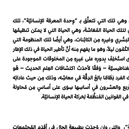
ة، وهي تلك التي تتعلَّق بـ “وِحدة المعرفة الإنسانيَّة”، تلك
لي لتلك الحياة المُعَاشة، وهي الحياة التي لا يمكن تنظيمُها
 البَشَرِي وغيرِه مِن الكائِنات، وهي أيضًا تلك المنظومة التي
ُمُون ليلاً، وهو ما يفهم مِنه أنَّ تأطير الحياة في ذلك الإطار
ى استُخلِفَ بِدورِه على غيرِهِ مِن المخلوقات الموجودة على
ناطيسيَّة – وَفقًا لأحدَث اكتشافات العِلم الحديث – هُو
فرد نِظَامًا بالِغَ الدِقَّة في معاشِه، وذلك مِن حيث عاداتِه
 الأربع والعشرون في أساسِها سِوَى على أساسٍ مِن مُحاولة
لقوانين المُنظِّمَة لِحَركة الحياة الإنسانيَّة.
حَة”، والتي وإن وُجِدَت بطبيعة الحال في أقدَم المُجتَمعات