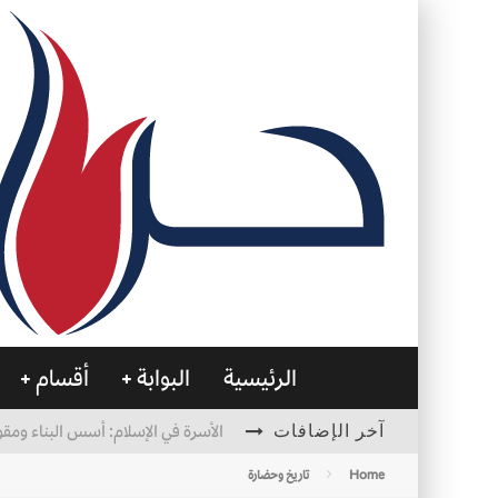
الرئيسية
البوابة
أقسام
آخر الإضافات
الأسرة في الإسلام: أسس البناء ومقو
العظام… صمتٌ يحمل الحياة
Home
تاريخ وحضارة