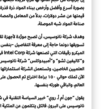
بصورة أسرع وأفضل وأرخص ببناء المواد ذرة فذرة، ع
قيمتها عن عشر دولارات، بدلاً من المعامل والمصان
صناعة المواد شبه الموصلة.
وهدف شركة نانوسيس، أن تصبح مورِّدة لأجهزة تقني
تسويقها دونما حاجة إلى معرفة التفاصيل -بنفس ا
المي
العلميين الخاصين، وتستعمل الشركة استثماراتها 
الآن تملك حوالي ١٥٠ براءة اختراع ت
العالم، والباقي طورته بنفسها.
يقول “جون أم أ. روي” خبير السياسة التقنية في ش
نانوسيس على البروز، فالكل يتكلمون عن الملكية ال