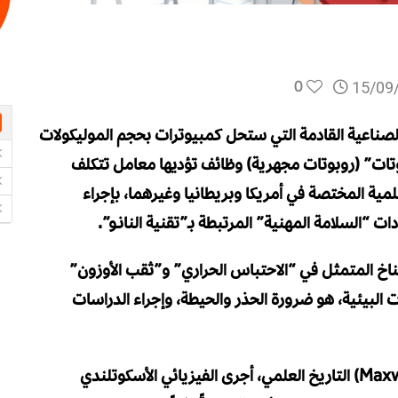
0
15/09
 الصناعية القادمة التي ستحل كمبيوترات بحجم الموليكولات
وتات” (روبوتات مجهرية) وظائف تؤديها معامل تتكلف
علمية المختصة في أمريكا وبريطانيا وغيرهما، بإجراء
ت “السلامة المهنية” المرتبطة بـ”تقنية النانـو”.
اخ المتمثل في “الاحتباس الحراري” و”ثقب الأوزون”
 البيئية، هو ضرورة الحذر والحيطة، وإجراء الدراسات
عندما اقتحم “عفريت ماكسويل” (Maxwell`s demon) التاريخ العلمي، أجرى الفيزيائي الأسكوتلندي