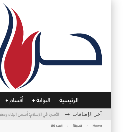
الرئيسية
البوابة
أقسام
آخر الإضافات
الأسرة في الإسلام: أسس البناء ومقو
العظام… صمتٌ يحمل الحياة
Home
المجلة
العدد 89