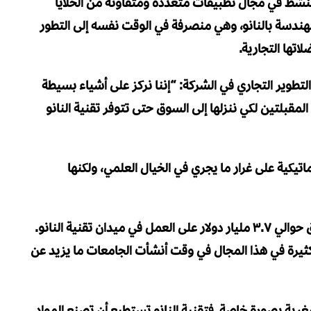
تنشط في مجال تطبيقات متعددة ومتفاوتة من الخلايا
هندسة بالنانو، وهي منصرفة في الوقت نفسه إلى التطور
تها التجارية.
وير التجاري في الشركة: “إننا نركز على أشياء بسيطة
المقبلتين لكي ننزلها إلى السوق حتى تتوفر تقنية النانو
اماتيكية على غرار ما يجري في الخيال العلمي، ولكنها
لقد وقع الرئيس الأمريكي على مشروع قانون لإنفاق حوالي ٣.٧ مليار دولار على العمل في ميدان تقنية النانو.
 كثيرة في هذا المجال في وقت أنشأت الجامعات ما يزيد عن
مغرية بصورة خاصة. فتقنية النانو تستطيع أن تصنع المواد