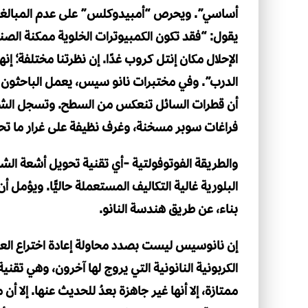
أساسي”. ويحرص “أمبيدوكلس” على عدم المبالغة 
يقول: “فقد تكون الكمبيوترات الخلوية ممكنة الص
الإحلال مكان إنتل كروب غدًا. إن نظرتنا مختلفة؛ 
الدرب”. وفي مختبرات نانو سيس، يعمل الباحثون على
أن قطرات السائل تنعكس من السطح. وتسجل الشركة أ
فراغات سوبر مسخنة، وغرف نظيفة على غرار ما تحت
والطريقة الفوتوفولتية -أي تقنية تحويل أشعة الش
البلورية غالية التكاليف المستعملة حاليًّا. ويؤمل 
بناء، عن طريق هندسة النانو.
إن نانوسيس ليست بصدد محاولة إعادة اختراع العجل
الكربونية النانونية التي يروج لها آخرون، وهي تقن
ممتازة، إلا أنها غير جاهزة بعدُ للحديث عنها. إلا أن