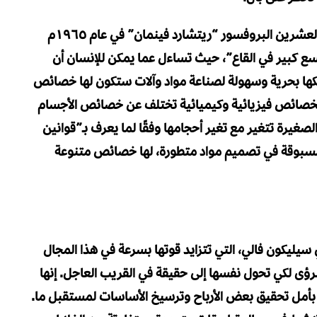
لذا لم يكن غريبًا أن يطرح أحد أبرز فيزيائيي القرن العشرين البروفسور “ريتشارد فينمان” في عام ١٩٦٥م
سع كبير في القاع”، حيث تساءل عما يمكن للإنسان أن
يكها بحرية وسهولة لصناعة مواد وآلات ستكون لها خصائص
ع بخصائص فيزيائية وكيميائية تختلف عن خصائص الأجسام
صغيرة تتغير مع تغير أحجامها وفقًا لما يعرف بـ”قوانين
 مسبوقة في تصميم مواد متطورة، لها خصائص متنوعة
 حديثة التأسيس في سيليكون فالي، التي تتزايد قوتها بسرعة في هذا المجال
رؤى لكي تحول نفسها إلى حقيقة في القريب العاجل. إنها
مد؛ بأمل تحقيق بعض الأرباح وترسيخ الأساسات لمستقبل ما.