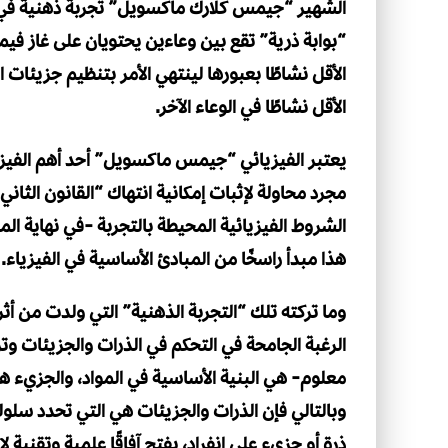
“بوابة ذرية” تقع بين وعاءين يحتويان على غاز فيم
الأقل نشاطًا بعبورها لينتهي الأمر بتنظيم جزيئات 
الأقل نشاطًا في الوعاء الآخر.
يعتبر الفيزيائي “جيمس ماكسويل” أحد أهم الفيزيا
مجرد محاولة لإثبات إمكانية انتهاك “القانون الثاني 
الشروط الفيزيائية المحيطة بالتجربة -في نهاية ال
هذا مبدأ راسخًا من المبادئ الأساسية في الفيزياء.
وما تركته تلك “التجربة الذهنية” التي ولدت من أث
الرغبة الجامحة في التحكم في الذرات والجزيئات وتر
معلوم- هي البنية الأساسية في المواد، والجزيء ه
وبالتالي فإن الذرات والجزيئات هي التي تحدد سلوك
ذرة أو جزيء على انفراد، يفتح آفاقًا علمية وتقنية ل