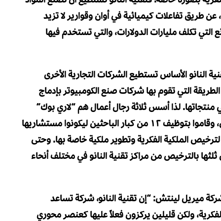
ن طريق تفاعلات كيميائية في أوان وقوارير لا تزيد
ع التي تكلف مليارات الدولارات، والتي تستخدم فيها
ة النانو الأساس تستطيع الشركات التجارية الأخرى
لطريقة التي تقوم بها شركات صنع الكومبيوتر بإدماج
كرو رقيقات التي تصنعها شركة Intel Corp في منتجاتها. لذا أسس ثلاثة رجال أعمال هم “لاري بوك”
و”كاليفين تشو” و”أمبيدوكلس” شركة نانوسيس، وقاموا بتوظيف ١٢ من كبار الباحثين ليكونوا مستشاريها
لترخيص الملكية الفكرية وتطوير ملكية خاصة بها. وحتى
م الحصول على ثلثها بالترخيص من مراكز تقنية النانو في مختلف أنحاء
ركة ميريل لينتش: “إن تقنية النانو، شركة تساعد
فكرية، ولكن قليلين يركزون فعلاً عليها كعنصر محوري