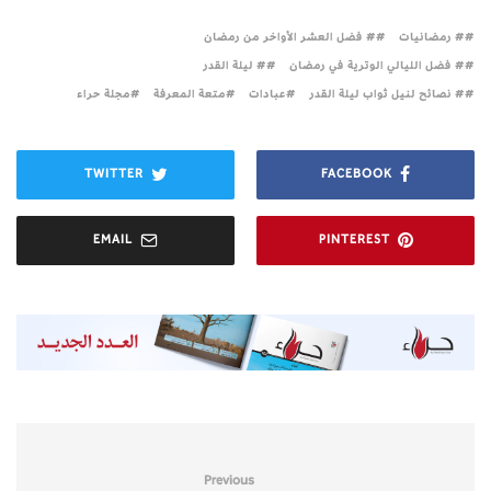
# رمضانيات
# فضل العشر الأواخر من رمضان
# فضل الليالي الوترية في رمضان
# ليلة القدر
# نصائح لنيل ثواب ليلة القدر
عبادات
متعة المعرفة
مجلة حراء
TWITTER
FACEBOOK
EMAIL
PINTEREST
Previous