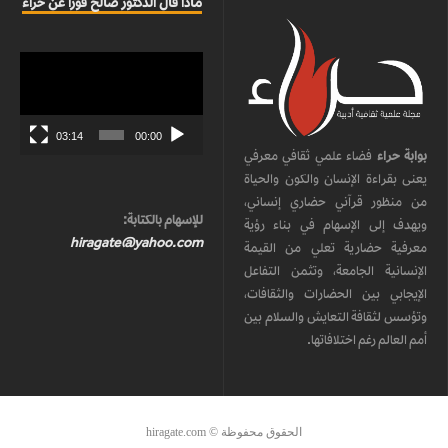
ماذا قال الدكتور صالح قورا عن حراء
مشغل
الفيديو
03:14
00:00
بوابة حراء
فضاء علمي ثقافي معرفي
يعنى بقراءة الإنسان والكون والحياة
من منظور قرآني حضاري إنساني،
للإسهام بالكتابة:
ويهدف إلى الإسهام في بناء رؤية
hiragate@yahoo.com
معرفية حضارية تعلي من القيمة
الإنسانية الجامعة، وتثمن التفاعل
الإيجابي بين الحضارات والثقافات،
وتؤسس لثقافة التعايش والسلام بين
أمم العالم رغم اختلافاتها.
الحقوق محفوظة © hiragate.com