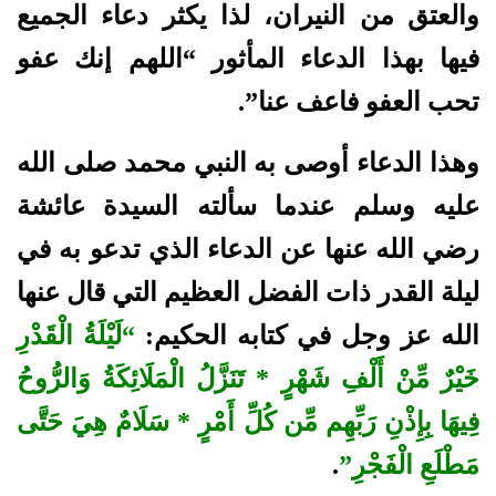
والعتق من النيران، لذا يكثر دعاء الجميع
فيها بهذا الدعاء المأثور “اللهم إنك عفو
تحب العفو فاعف عنا”.
وهذا الدعاء أوصى به النبي محمد صلى الله
عليه وسلم عندما سألته السيدة عائشة
رضي الله عنها عن الدعاء الذي تدعو به في
ليلة القدر ذات الفضل العظيم التي قال عنها
الله عز وجل في كتابه الحكيم:
“لَيْلَةُ الْقَدْرِ
خَيْرٌ مِّنْ أَلْفِ شَهْرٍ * تَنَزَّلُ الْمَلَائِكَةُ وَالرُّوحُ
فِيهَا بِإِذْنِ رَبِّهِم مِّن كُلِّ أَمْرٍ * سَلَامٌ هِيَ حَتَّى
مَطْلَعِ الْفَجْرِ”
.