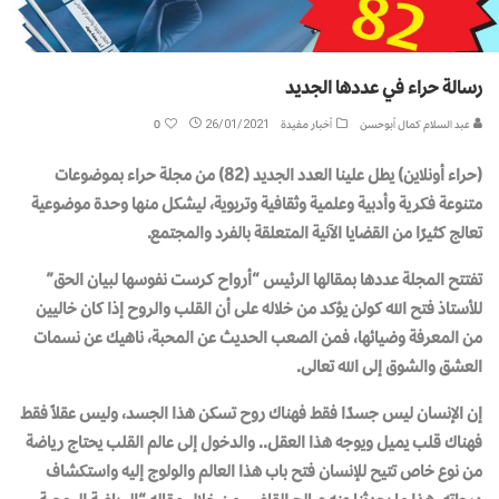
رسالة حراء في عددها الجديد
عبد السلام كمال أبوحسن
أخبار مفيدة
26/01/2021
0
(حراء أونلاين) يطل علينا العدد الجديد (82) من مجلة حراء بموضوعات
متنوعة فكرية وأدبية وعلمية وثقافية وتربوية، ليشكل منها وحدة موضوعية
تعالج كثيرًا من القضايا الآنية المتعلقة بالفرد والمجتمع.
تفتتح المجلة عددها بمقالها الرئيس “أرواح كرست نفوسها لبيان الحق”
للأستاذ فتح الله كولن يؤكد من خلاله على أن القلب والروح إذا كان خاليين
من المعرفة وضيائها، فمن الصعب الحديث عن المحبة، ناهيك عن نسمات
العشق والشوق إلى الله تعالى.
إن الإنسان ليس جسدًا فقط فهناك روح تسكن هذا الجسد، وليس عقلاً فقط
فهناك قلب يميل ويوجه هذا العقل.. والدخول إلى عالم القلب يحتاج رياضة
من نوع خاص تتيح للإنسان فتح باب هذا العالم والولوج إليه واستكشاف