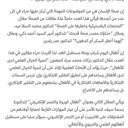
إن صحة الإنسان هي من الموضوعات المهمة التي تركز عليها حراء في كل
عدد من أعددها فيأتي هذا العدد حاملاً عدّة مقالات عن الصحة؛ مقال
“المنتجات البلاستيكية وخطرها على الصحة” للدكتور محمد السقا عيد،
ومقال “حذاؤك مصدر صحة قدمك” للدكتور أمير السيد أحمد ذكي، ومقال
“أيهما أخطر السكر أم الدهون؟” للدكتور عمر يلديز.
إن أطفال اليوم شباب وبناة مستقبل الغد، لذا أفردت حراء مقالين في هذا
العدد، مقال الدكتور بركات محمد مراد المعنون “تنمية الخيال العلمي لدى
الأطفال”، حيث يؤكد أن الأبحاث العلمية تؤكد على أن تنمية الخيال العلمي
لدى الأطفال يساعدهم على تحقيق التفكير الابتكاري، وإن غرس السمات
الابتكارية والاتجاهات الابتكارية في الأطفال، يشجعهم على التفكير الابتكاري،
بل يساعدهم على الاختراع.
ويأتي المقال الثاني بعنوان “أطفال كورونا والتنمر الإلكتروني” للدكتورة
بسمة سيف، لتنبه الأسر على أن غيار المهارات اللازمة لحماية أولادهم من
المضايقات على الانترنيت أو من التنمر الإلكتروني، سيؤثر سلبا على مستقبل
أطفالهم العلمي والتربوي والأخلاقي.