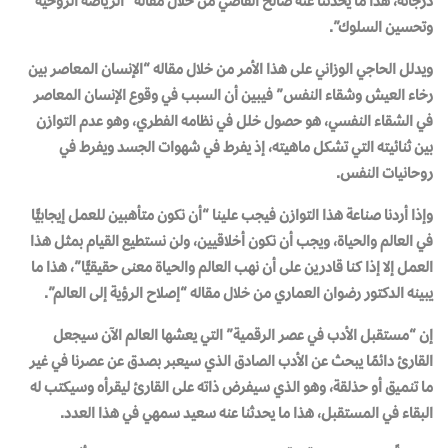
درجاته، هذا ما يحدثنا عنه صالح القاضي من خلال مقاله “الرياضة الروحية
وتحسين السلوك”.
ويدلل الحاجي الوزاني على هذا الأمر من خلال مقاله “الإنسان المعاصر بين
رخاء العيش وشقاء النفس” فيبين أن السبب في وقوع الإنسان المعاصر
في الشقاء النفسي، هو حصول خلل في نظامه الفطري، وهو عدم التوازن
بين ثنائيته التي تشكل ماهيته، إذ يفرط في شهوات الجسد ويفرط في
روحانيات النفس.
وإذا أردنا صناعة هذا التوازن فيجب علينا “أن نكون متأهبين للعمل إيجابيًّا
في العالم والحياة، ويجب أن نكون أخلاقيين، ولن نستطيع القيام بمثل هذا
العمل إلا إذا كنا قادرين على أن نهب العالم والحياة معنى حقيقيًّا”، هذا ما
يبينه الدكتور رضوان العماري من خلال مقاله “إصلاح الرؤية إلى العالم”.
إن “مستقبل الأدب في عصر الرقمية” التي يعشها العالم الآن سيجعل
القارئ دائمًا يبحث عن الأدب الصادق الذي سيعبر بصدق عن عصرنا في غير
ما تنميق أو حذلقة، وهو الذي سيفرض ذاته على القارئ ليقرأه وسيكتب له
البقاء في المستقبل، هذا ما يحدثنا عنه سعيد سمهي في هذا العدد.