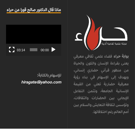
ماذا قال الدكتور صالح قورا عن حراء
مشغل
الفيديو
03:14
00:00
بوابة حراء
فضاء علمي ثقافي معرفي
يعنى بقراءة الإنسان والكون والحياة
من منظور قرآني حضاري إنساني،
للإسهام بالكتابة:
ويهدف إلى الإسهام في بناء رؤية
hiragate@yahoo.com
معرفية حضارية تعلي من القيمة
الإنسانية الجامعة، وتثمن التفاعل
الإيجابي بين الحضارات والثقافات،
وتؤسس لثقافة التعايش والسلام بين
أمم العالم رغم اختلافاتها.