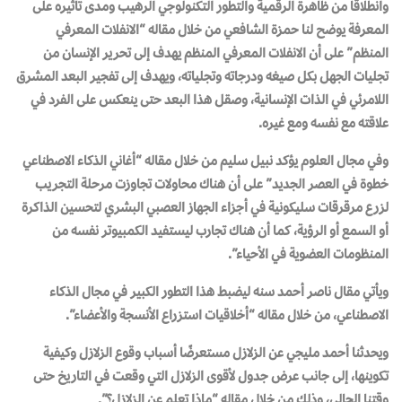
وانطلاقًا من ظاهرة الرقمية والتطور التكنولوجي الرهيب ومدى تأثيره على
المعرفة يوضح لنا حمزة الشافعي من خلال مقاله “الانفلات المعرفي
المنظم” على أن الانفلات المعرفي المنظم يهدف إلى تحرير الإنسان من
تجليات الجهل بكل صيغه ودرجاته وتجلياته، ويهدف إلى تفجير البعد المشرق
اللامرئي في الذات الإنسانية، وصقل هذا البعد حتى ينعكس على الفرد في
علاقته مع نفسه ومع غيره.
وفي مجال العلوم يؤكد نبيل سليم من خلال مقاله “أغاني الذكاء الاصطناعي
خطوة في العصر الجديد” على أن هناك محاولات تجاوزت مرحلة التجريب
لزرع مرقرقات سليكونية في أجزاء الجهاز العصبي البشري لتحسين الذاكرة
أو السمع أو الرؤية، كما أن هناك تجارب ليستفيد الكمبيوتر نفسه من
المنظومات العضوية في الأحياء”.
ويأتي مقال ناصر أحمد سنه ليضبط هذا التطور الكبير في مجال الذكاء
الاصطناعي، من خلال مقاله “أخلاقيات استزراع الأنسجة والأعضاء”.
ويحدثنا أحمد مليجي عن الزلازل مستعرضًا أسباب وقوع الزلازل وكيفية
تكوينها، إلى جانب عرض جدول لأقوى الزلازل التي وقعت في التاريخ حتى
وقتنا الحالي، وذلك من خلال مقاله “ماذا تعلم عن الزلازل؟”.