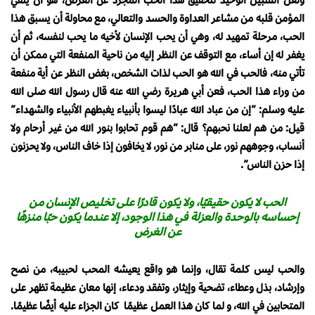
المؤمن قلبه من مشاعر العداوة والحسد والتعالي، مع محاولة أن يسبق هذا
الحب، مرحلة تمهيد له، وهي أن يحب الإنسان لأخيه ما يحب لنفسه، ثم أن
يغفر له إن أساء، مع التوقف عن النظر إليه من ناحية المنفعة التي ممكن أن
تأتي منه، فالحب في الله هو الحب لذات الشخص، بغض النظر عن أية منفعة
من وراء هذا الحب، فعن أبي هريرة رضي الله عنه قال رسول الله صلى الله
عليه وسلم: “إن من عباد الله عبادًا ليسوا بأنبياء يغبطهم الأنبياء والشهداء”
قيل: من هم لعلنا نحبهم؟ قال: “هم قوم تحابوا بنور الله من غير أرحام ولا
أنساب، وجوههم نور، على منابر من نور، لا يخافون إذا خاف الناس، ولا يحزنون
إذا حزن الناس”.
الحب لا يكون حقيقيًا، ولا يكون قادرًا على تخليص الإنسان من
إحساسه بالوحدة والعزلة في هذا الوجود، إلا عندما يكون حبًا منزهًا
عن الغرض
والحب ليس كلمة تقال، وإنما هو واقع يعيشه المحب لحبيبه، من نصح
وإرشاد، بذل وعطاء، تضحية وإيثار، وتفقد ودعاء، إنها معان عظيمة تظهر على
المتحابين في الله، و لما كان هذا العمل عظيمًا كان الجزاء عليه أيضًا عظيمًا.