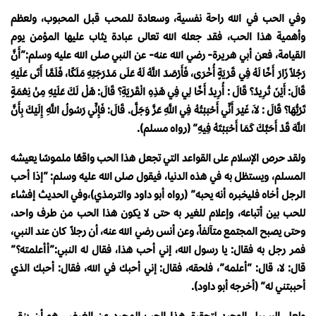
وفي الحب في الله راحة نفسية، وسعادة للمحب قبل المحبوب، ولعظم
وأهمية هذا الحب، فقد جعله الله تعالى عبادة يثاب عليها المؤمن يوم
القيامة، فعن أبي هريرة- رضي الله عنه- عن النبي صلى الله عليه وسلم:”أَنَّ
رَجُلاً زَارَ أَخًا لَهُ فِي قَرْيَةٍ أُخْرَى، فَأَرْصَدَ اللَّهُ لَهُ عَلَى مَدْرَجَتِهِ مَلَكًا، فَلَمَّا أَتَى عَلَيْهِ
قَالَ: أَيْنَ تُرِيدُ؟ قَالَ : أُرِيدُ أَخًا لِي فِي هَذِهِ الْقَرْيَةِ؟ قَالَ: هَلْ لَكَ عَلَيْهِ مِنْ نِعْمَةٍ
تَرُبُّهَا؟ قَالَ : لاَ، غَيْرَ أَنِّي أَحْبَبْتُهُ فِي اللَّهِ عَزَّ وَجَلَّ. قَالَ: فَإِنِّي رَسُولُ اللَّهِ إِلَيْكَ بِأَنَّ
اللَّهَ قَدْ أَحَبَّكَ كَمَا أَحْبَبْتَهُ فِيهِ” (رواه مسلم).
ولقد حرص الإسلام على القواعد التي تجعل هذا الحب واقعًا ملموسًا يعيشه
المسلم، ويستظل به في هذه الدنيا، فيقول صلى الله عليه وسلم: “إذا أحب
الرجل أخاه فليخبره أنه يحبه” (رواه أبو داود والترمذي)،وفي الحديث إفشاء
للحب بين أتباعه، وإعلام للغير به حتى لا يكون هذا الحب من طرف واحد،
وحتى يصبح المجتمع متآلفاً، وعن أنس رضي الله عنه، أن رجلاً كان عند النبي،
فمر رجل به فقال: يا رسول الله، إني أحب هذا، فقال له النبي:”أأعلمته؟”
قال: لا، قال: “أعلمه”، فلحقه، فقال: إني أحبك في الله، فقال: أحبك الذي
أحببتني له” (أخرجه أبو داود).
ولعل السبيل الوحيد لتحقيق هذا الحب المجرد عن الغرض، هو أن ينقي