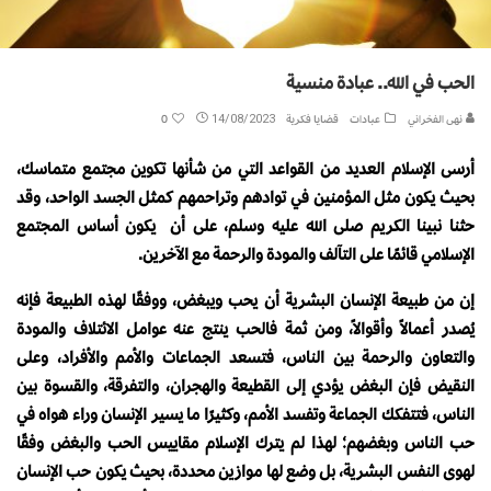
الحب في الله.. عبادة منسية
نهى الفخراني
عبادات
قضايا فكرية
14/08/2023
0
أرسى الإسلام العديد من القواعد التي من شأنها تكوين مجتمع متماسك،
بحيث يكون مثل المؤمنين في توادهم وتراحمهم كمثل الجسد الواحد، وقد
حثنا نبينا الكريم صلى الله عليه وسلم، على أن يكون أساس المجتمع
الإسلامي قائمًا على التآلف والمودة والرحمة مع الآخرين.
إن من طبيعة الإنسان البشرية أن يحب ويبغض، ووفقًا لهذه الطبيعة فإنه
يُصدر أعمالاً وأقوالاً، ومن ثمة فالحب ينتج عنه عوامل الائتلاف والمودة
والتعاون والرحمة بين الناس، فتسعد الجماعات والأمم والأفراد، وعلى
النقيض فإن البغض يؤدي إلى القطيعة والهجران، والتفرقة، والقسوة بين
الناس، فتتفكك الجماعة وتفسد الأمم، وكثيرًا ما يسير الإنسان وراء هواه في
حب الناس وبغضهم؛ لهذا لم يترك الإسلام مقاييس الحب والبغض وفقًا
لهوى النفس البشرية، بل وضع لها موازين محددة، بحيث يكون حب الإنسان