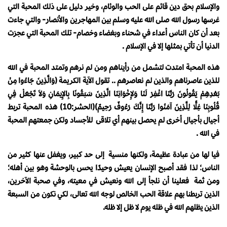
والإسلام بحق دين قائم على الحب والوئام، وخير دليل على ذلك المحبة التي
غرسها رسول الله صلى الله عليه وسلم بين المهاجرين والأنصار- والتي جاءت
بعد أن كان الناس أعداء في شحناء وبغضاء وخصام- تلك المحبة التي عجزت
الدنيا أن تأتي بمثلها إلا في الإسلام .
هذه المحبة امتدت لتشمل من رأيناهم ومن لم نرهم وتمتد المحبة في الله
للذين عاصرناهم والذين لم نعاصرهم .. تقول الآية الكريمة (وَالَّذِينَ جَاءُوا مِنْ
بَعْدِهِمْ يَقُولُونَ رَبَّنَا اغْفِرْ لَنَا وَلإِخْوَانِنَا الَّذِينَ سَبَقُونَا بِالإِيمَانِ وَلاَ تَجْعَلْ فِي
قُلُوبِنَا غِلًّا لِلَّذِينَ آمَنُوا رَبَّنَا إِنَّكَ رَءُوفٌ رَحِيمٌ)(الحشر:10) هذه المحبة تربط
أجيال بأجيال أخرى لم يحصل بينهم أي تلاقى للأجساد ولكن جمعتهم المحبة
في الله .
فيا لها من عبادة عظيمة، ولكنها منسية إلى حد كبير، ويغفل عنها كثير من
الناس؛ لذا فقد أصبح الإنسان يعيش وحيدًا يحس بالوحشة وهو بين أهله؛
ومن ثمة فعلينا أن نلجأ إلى الله ونعيش في معيته، وفي صحبة الآخرين،
الذين تربطنا بهم علاقة الحب الخالص لوجه الله تعالى، لكي نكون من السبعة
الذين يظلهم الله في ظله يوم لا ظل إلا ظله.