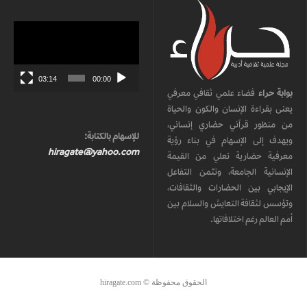
مشغل
الفيديو
03:14
00:00
بوابة حراء
فضاء علمي ثقافي معرفي
يعنى بقراءة الإنسان والكون والحياة
من منظور قرآني حضاري إنساني،
للإسهام بالكتابة:
ويهدف إلى الإسهام في بناء رؤية
hiragate@yahoo.com
معرفية حضارية تعلي من القيمة
الإنسانية الجامعة، وتثمن التفاعل
الإيجابي بين الحضارات والثقافات،
وتؤسس لثقافة التعايش والسلام بين
أمم العالم رغم اختلافاتها.
الحقوق محفوظة © hiragate.com