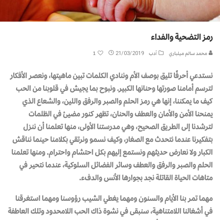
رمز التضحية والفداء
محمد سالم ميلباري
أدب
21/03/2019
1
نستدعي أحرفًا تليق بوصف الأم وننادي الكلمات تبين ماهيتها، ونعصر الأفكار
لترسم أمامنا صورتها وحنانها الكبير. ونبوح بما يجيش في قلوبنا من الحب
كيف ما يمكننا، إنها هي رمز الحلم والصبر والرفق واللين، والشعاع الذي
يمنحنا الأمن والأمان والعطف والحنان، تظهر كنور مضيئ في الظلمات
لترشدنا إلى الطريق الصحيح، وهي مدرستنا الأولى، منها تعلمنا أن ننزل
بتفكيرنا عندما نتحدث مع الصغار، وكيف نسمو ونرتقي بكلامنا حينما نناقش
الكبار ولا نعارض حديثهم ونستمع إليهم بكل احتشام واحترام. ومنها تعلمنا
الحلم والصبر والرفق والعطف وسائر الفضائل السلوكية، عندما نتحير في
متاهات الحياة القاتلة نجد بجوارها الأنس والدفء.
مهما تمر بنا الأيام والسنون ومهما يغطي الشيب رؤوسنا ومهما استغرقنا
في أشغالنا اللامتناهية، سنبقى في نشوة ذاك الحب اللامحدود وتلك العاطفة