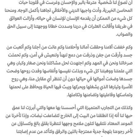
أن تصوغ لنا شخصية مترعة بالبر والإحسان وغرست في قلوبنا حبات
المحاسن الخيرية. وأدت واجبها الديني والأخلاقي تجاهنا بأكمل الوجه. ومنحنا
كل شيء من الممكن أن يقدمه الإنسان للإنسان في حياته، وأزالت العوائق
في طريقنا وأقالت العثرات في دربنا وسددت خطانا ووجهتنا إلى سبيل الحق
والصواب.
وكم خففت آلامنا وحققت آمالنا وأحلامنا وكم عانت من أجلنا وكم أتعبت من
جسد وأرقت من جفن وذرفت من دمع لنهنأ ولنعيش في أمن، وكم تحملت
صرخاتنا ونحن في المهد وكم اجتهدت لحل مشاكلنا ونحن صغار وكبار، وهي
التي علمتنا ووهبتنا كل شيء وبذلت نفيسها وأنفاسها وفدت روحها وضحت
جسدها وضخت أموالها في حياتها دون أن تنتظر أي مقابل منا، وهي روح
الأسرة وتيارها الذي يشغلها ويحركها ويبث فيها الحياة ويحافظ على لحمتها
وتماسكها وفاعليتها وتضامنها وتكاملها.
وكذلك من التجارب المتميزة التي أحسسنا بها معها والتي أبرزت لنا عمق
حبها لنا أنه إذا انطلقنا من البيت إلى الخارج تتضاعفت نبضات، وإذا تأخرنا عن
الموعد المعتاد نلتقيها تتلون ملامح وجهها تنتظرنا بقلق بالغ وتتساؤل عن
تأخر رجوعنا بلهجة جدية ممتزجة باللين والرفق وتتأكد من عدم إصابتنا