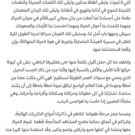
التي لا تموت. ونبقى أطفالا مدللين وتبقى تلك الكلمات الجميلة والنغمات
اللذيذة تتموج في آذاننا وتتهيج في أذهاننا، وتبقى تلك اليدان المتعبتان
علامة على أجسادنا لما أعطت من بذل مجاني كبير.فالأم هي عنوان الحياة.
ومهما اشتدت بنا أحوال الحياة ومهما احتدمت بنا الأزمات والصعوبات
سيبقى وجهها باب أمل لنا، وستبقى تلك العينان سراجًا لدربنا الطويل لكيلا
نتعثر في مسيرة العيشة المتمايلة ونتورط في هوة الحياة المتهالكة، وإن
وقعنا فستنتشلنا منها.
وتخفف عنا كل حمل ثقيل بكلمة منها حتى بتفكيرها الباطني، نبقى في كيونة
حياتها لأننا الأعلى والأغلى بالنسبة إليها ولأننا جزء من ذاك الجسد النحيل
الذي ينحني مع سنوات العمر الطويلة لنستقيم؛ فهي التي مكثت معنا من
لحظة وجودنا في هذا العالم الواسع ترافق نمونا لحظة بلحظة إلى أن يشتد
ساعدنا، تشاركنا في كل خطواتنا وحركاتنا وسكناتنا وأفراحنا وأحزاننا. وهي
ملجأنا الحصين إذا حامت بنا هواجس الرعب.
وعندما نجتز مرحلة طفولتنا تتلاطم في ذاكرتنا أمواج الذكريات الهائجة،
وتتراكم في أعماق دماغنا ملامح المشاهد المتأججة. قطعنا شوط الحياة
معها وعشنا في كنفها نحبو ونركض وننمو ونكبر. وقد استفدنا منها كثيرا منذ