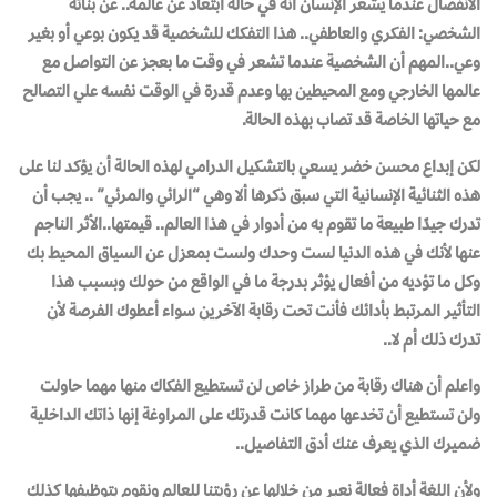
الانفصال عندما يشعر الإنسان أنه في حالة ابتعاد عن عالمه.. عن بنائه
الشخصي: الفكري والعاطفي.. هذا التفكك للشخصية قد يكون بوعي أو بغير
وعي..المهم أن الشخصية عندما تشعر في وقت ما بعجز عن التواصل مع
عالمها الخارجي ومع المحيطين بها وعدم قدرة في الوقت نفسه علي التصالح
مع حياتها الخاصة قد تصاب بهذه الحالة.
لكن إبداع محسن خضر يسعي بالتشكيل الدرامي لهذه الحالة أن يؤكد لنا على
هذه الثنائية الإنسانية التي سبق ذكرها ألا وهي “الرائي والمرئي” .. يجب أن
تدرك جيدًا طبيعة ما تقوم به من أدوار في هذا العالم.. قيمتها..الأثر الناجم
عنها لأنك في هذه الدنيا لست وحدك ولست بمعزل عن السياق المحيط بك
وكل ما تؤديه من أفعال يؤثر بدرجة ما في الواقع من حولك وبسبب هذا
التأثير المرتبط بأدائك فأنت تحت رقابة الآخرين سواء أعطوك الفرصة لأن
تدرك ذلك أم لا..
واعلم أن هناك رقابة من طراز خاص لن تستطيع الفكاك منها مهما حاولت
ولن تستطيع أن تخدعها مهما كانت قدرتك على المراوغة إنها ذاتك الداخلية
ضميرك الذي يعرف عنك أدق التفاصيل..
ولأن اللغة أداة فعالة نعبر من خلالها عن رؤيتنا للعالم ونقوم بتوظيفها كذلك