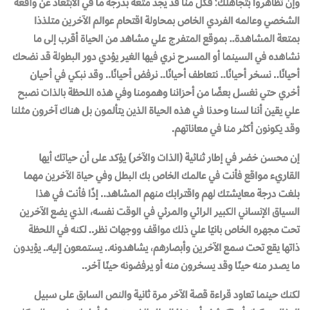
وإن تظاهروا بتجاهلك؛ فكل منا قد يجد متعة بدرجة ما في الابتعاد عن واقعه
الشخصي وعالمه الفردي الخاص بمحاولة اقتحام عوالم الآخرين متلذذا
بمتعة المشاهدة.. بموقع المتفرج علي مشاهد من الحياة أقرب إلى ما
نشاهده في السينما أو المسرح نري فيها الغير يؤدي دور البطولة قد نضحك
أحيانًا.. نسخر أحيانًا.. نتعاطف أحيانًا.. نرفض أحيانًا.. وقد نبكي في أحيان
أخري حتي نغسل بعضًا من أحزاننا وهمومنا وفي هذه اللحظة بالذات نصبح
علي يقين أننا لسنا وحدنا في هذه الحياة الذين يتألمون بل هناك آخرون مثلنا
وقد يكونون أكثر منا في معاناتهم.
إن محسن خضر في إطار ثنائية (الذات والآخر) يؤكد على أن حياتك أيها
القاريء مواقع فأنت في عالمك الخاص بك البطل وفي حياة الآخرين مهما
بلغت درجة معايشتك لهم واقترابك منهم المشاهد.. إذًا فأنت في هذا
السياق الإنساني الكبير
الرائي والمرئي
في الوقت نفسه، الذي يضع الآخرين
تحت مجهره الخاص بانيًا علي ذلك مواقف ووجهات نظر.. لكنه في اللحظة
ذاتها يقع تحت سمع الآخرين وأبصارهم، يشاهدونه.. يستمعون إليه.. يؤيدون
ما يصدر منه حينًا وقد يسخرون منه أو يرفضونه حينًا آخر..
لكنك حينما تعاود قراءة قصة الآخر مرة ثانية والنص السابق على سبيل