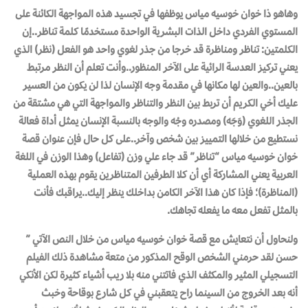
وهاهو ذا خوان خوسيه مياس يوظفها في تجسيد هذه المواجهة الكائنة على
المستوي الفردي داخل الذات البشرية الواحدة مستخدمًا كلمة
تناظر
..إن
الكلمتين: تناظر ومناظرة قد خرجا من جذر لغوي واحد هو الفعل
(نظر)
الذي
يعني تركيز العدسة الرائية على الآخر المنظور..وأنت تعلم أن النظر مرتبط
بالعين..والعين لها مكانها في مقدمة وجه الإنسان لذا لن يكون من العسير
عليك أخي الكريم أن تربط بين
النظر والتناظر والمواجهة
التي هي مشتقة من
الجذر اللغوي (وَجَه) ومصدره وجْه والوجه بالنسبة الإنسان يمثل أداة فعالة
نستطيع من خلالها التمييز بين شخص وآخر..على كل حال فإن عنوان قصة
خوان خوسيه مياس “تناظر” قد جاء علي وزن (تفاعل) وهذا الوزن في اللغة
العربية يعني المشاركة أي أن كلا الطرفين المتناظرين يقوم بهذه العملية
(المناظرة)؛ فإذا كان هذا الآخر الكامن بداخلك ينظر إليك..يراقبك فأنت
بالمثل تفعل معه ما يفعله تجاهك.
ولنحاول أن نتعايش مع قصة خوان خوسيه مياس من خلال النص الآتي
”
حسن لقد حرمني الشخص الوقح المذكور من متعة مشاهدة ذلك الفيلم
التسجيلي المثير والمكثف الذي فاتتني منه بلا ريب أشياء كثيرة لكن الأنكي
أنه بعد الخروج من السينما راح يتعقبني في كل شارع بوقاحة وخبث