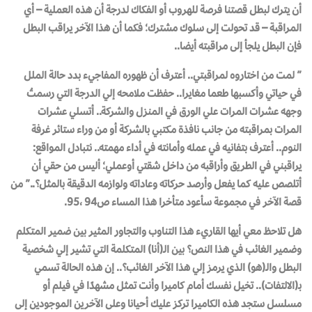
أن يترك لبطل قصتنا فرصة للهروب أو الفكاك لدرجة أن هذه العملية – أي
المراقبة – قد تحولت إلى سلوك مشترك؛ فكما أن هذا الآخر يراقب البطل
فإن البطل يلجأ إلى مراقبته أيضا
..
” لمت من اختاروه لمراقبتي.. أعترف أن ظهوره المفاجيء بدد حالة الملل
في حياتي وأكسبها طعما مغايرا.. حفظت ملامحه إلي الدرجة التي رسمتُ
وجهه عشرات المرات علي الورق في المنزل والشركة.. أتسلي عشرات
المرات بمراقبته من جانب نافذة مكتبي بالشركة أو من وراء ستائر غرفة
النوم.. أعترف بتفانيه في عمله وأمانته في أداء مهمته.. نتبادل المواقع:
يراقبني في الطريق وأراقبه من داخل شقتي أوعملي؛ أليس من حقي أن
أتلصص عليه كما يفعل وأرصد حركاته وعاداته ولوازمه الدقيقة بالمثل؟..”
من
قصة الآخر في مجموعة سأعود متأخرا هذا المساء ص94 ،95.
هل تلاحظ معي أيها القاريء هذا التناوب والتجاور المثير بين ضمير المتكلم
وضمير الغائب في هذا النص؟ بين الـ(أنا) المتكلمة التي تشير إلي شخصية
البطل والـ(هو) الذي يرمز إلي هذا الآخر الغائب؟.. إن هذه الحالة تسمي
بـ
(الالتفات)
.. تخيل نفسك أمام كاميرا وأنت تمثل مشهدًا في فيلم أو
مسلسل ستجد هذه الكاميرا تركز عليك أحيانا وعلى الآخرين الموجودين إلى