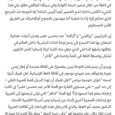
في اللغة من خلال ضمير اسمه (الهاء) وفي سياقنا الواقعي نطلق علي هذا
الشيء الكامن داخلنا اسم الضمير أيضا أليس كذلك؟ إنه الموجه لنا..المرجع
الذي نحتكم إليه إذا ما شعرنا أننا مهددون بالجنوح أوالانحراف عن الطريق
الآمن المستقيم.
إن التركيبين
“يراقبني”
و
“أراقبه”
عند محسن خضر يعدان أدوات جمالية
استعان بها هذا المبدع في رسم لوحة للذات البشرية داخل العالم في
علاقتها بشقها الداخلي الذي جعل منه كاتبنا كيانا إنسانيا كامل التكوين
تشكل بواسطة اللغة في كلمة واحدة هي
“الآخر”
.
ويبدو أن رسم هذه اللوحة ليس مقصورًا على ثقافة محددة أو إطار زمني
بعينه ولنتوقف عند نموذج موجود في ثقافة اللغة الإسبانية، هل تعرف أديبًا
اسمه “خوان خوسيه مياس”؟هل تعرف أن لهذا الرجل قصة قصيرة تلتقي –
إلى حد كبير – علي مستوي الفكرة مع قصة الآخر عند محسن خضر؟ إن كانت
إجابتك بنعم فما اسمها إذاً؟ إنها قصة
“تناظر”
التي تولى ترجمتها إلى العربية
مع إبداعات قصصية أخري لأدباء من إسبانيا ومن أمريكا اللاتينية الأستاذ
الدكتور محمد أبو العطا، والذي قام بنقل هذه الإبداعات إلي ثقافتنا العربية
تحت إطار دلالي عام يحتويها هو
“وفي جيبه المطر”
وبطريقة تقدم لنا نموذجًا