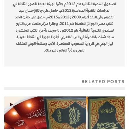
لصندوق التنمية الثقافية عام 2012م جائزة الهيئة العامة لقصور الثقافة في
الدراسات النقدية المعاصرة 2012م. حاصل على جائزة إحسان عبد
القدوس في النقد أعوام 2009 و2012 و2015م. حصل على جائزة اتحاد
كتاب مصر (الجوائز الخاصة) عام 2011. وجائزة مركز طلعت حرب التابع
لصندوق التنمية الثقافية عام 2012م . له مجموعة من الكتب المنشورة
منها: شخصية المرأة في التراث العربي، أيقونة الهوية في الثقافة العربية،
تيار الوعي في الرواية السعودية المعاصرة، الأدب وصناعة الوعي المثقف
العربي ورؤية العالم وغير ذلك.
RELATED POSTS