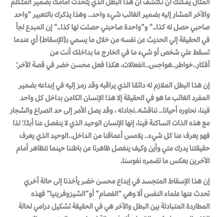
المثال يمكنك أن تكتشف أن هذا البطل الذي يتحدث أمامك بضمير المتكلم
والآخر المشار إليه بضمير الغائب شيء واحد.. وهذا يذكرك بالتعبير
“واحد
صاحبي حصل له كذا..”
و
“واحدة صاحبتي حصلت لها كذا..”
إن المبدع لجأ
في الحقيقة إلي الحديث عن نفسه من خلال ما يسمي بـ(الإسقاط) أي عندما
تسقط علي شخص أو شيء ما في الخارج ما بداخلك أنت من
أفكار..خواطر..هواجس..انفعالات، هكذا فعل محسن خضر في قصة الآخر؛
إن هذا البطل الملازم له دائمًا الذي يراقبه وقد رمز إليه في إبداعه بضمير
المفرد الغائب ما هو في الحقيقة إلا هذا الإنسان الكامن بداخل كل واحد
فينا، نحاوره أحيانا.. نناقشه..نجادله ، وقد يصل الأمر إلى حد الصراع والشجار
مع هذه الذات الساكنة فينا، إنها الإنسان الوحيد الذي لا ينفصل عنا أبدًا؛ لذا
فهو يعرف عنا كل شيء.. يلامس أعماقنا من الداخل..الوحيد الذي يعرف
حقيقتنا يدرك متي وأين وكيف ينفصل ظاهرنا عن باطننا حينما نتظاهر أمام
الآخرين بعكس ما تضمره نفوسنا.
إن هذا الإسقاط المتجسد في إبداع محسن خضر يأخذنا إلى حالة أخري
تحدث عنها علماء النفس ألا وهي “الفصام” أو”الشيزوفرينيا” فهذه
المطاردة المتبادلة بين البطل والآخر هي في الحقيقة تشكيل درامي لحالة