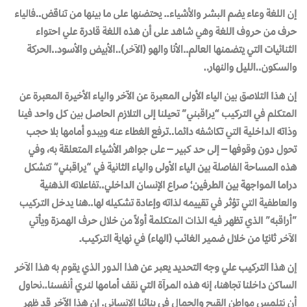
إن اللغة وعاء يضم البشر والأشياء.. يحتضنها على ما بينها من تناقض..فالياء
حرف من حروف اللغة وهي شاهد على أن هذه اللغة قادرة علي احتواء
الثنائيات التي يتضمنها العالم..الأنا والهو (الآخر)..الأبيض والأسود..الحركة
والسكون..الليل والنهار..
إن هذا التلاصق بين الياء الأولى المعبرة عن الآخر والياء الأخيرة المعبرة عن
المتكلم في التركيب “يراقبني” تحيلنا إلى التلازم الحاصل بين كل واحد فينا
وذاته الداخلية التي تكاشفه دائما..ترفع الغطاء عنه ويبدو أمامها بلا حجب
تحول دون وقوفها – إلى حد كبير – على جواهر الأشياء المتعلقة به، وفي
هذه المساحة الفاصلة بين الياء الأولى والياء الثانية في “يراقبني” تتشكل
دراما المواجهة بين الطرفين؛ صراع الإنسان الداخلي..تفاعلاته الذهنية
والعاطفية التي تؤثر في تقييمه لذاته وإعادة تشكيله لها..هنا يدخل التركيب
“أراقبه” الذي تظهر فيه الذات المتكلمة أولاً من خلال حرف الهمزة ويأتي
الآخر ثانيًا من خلال ضمير الغائب (الهاء) في نهاية التركيب.
إن هذا التركيب علي وجه التحديد يعبر عن هذا الدور الذي يقوم به هذا الآخر
الساكن داخلنا تجاهنا، إنه هذه المرآة التي نقف أمامها لنري أنفسنا..نحاول
أن نتلمس مواطن القبح والجمال في بنائنا الإنساني. إن هذا الآخر قد ظهر