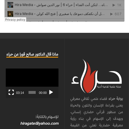
ماذا قال الدكتور صالح قورا عن حراء
مشغل
الفيديو
03:14
00:00
بوابة حراء
فضاء علمي ثقافي معرفي
يعنى بقراءة الإنسان والكون والحياة
من منظور قرآني حضاري إنساني،
للإسهام بالكتابة:
ويهدف إلى الإسهام في بناء رؤية
hiragate@yahoo.com
معرفية حضارية تعلي من القيمة