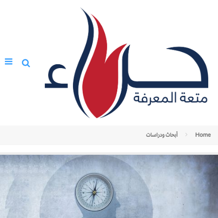
Home
أبحاث ودراسات