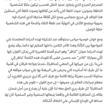
للمترجم المبدع الذي يتجاوز حدود النقل فحسب ليكون مثالا للشخصية
الناطقة بصوتين: صوت اللغة التي يأخذ من ثقافتها وصوت اللغة التي تستقبل
هذا الوافد في مزيج متجانس يمنح لكل ثقافة مدارها الذي تتحرك فيه
بحيوية ليجتمع الاثنان في النهاية عند نقطة التقاء واضحة هي هذه الشخصية
حلقة الوصل.
ومع خوان خوسيه مياس سنتوقف عند تشكيله لهذه الدراما المعتمدة علي
المواجهة بين الـ(أنا) وهذا الآخر الكامن داخلها الملازم لها دائما..وقد وضع
لهذه الدراما عنوان
“تناظر”
وهو اسم قصته القصيرة التي يمكن القول: إنها
تأتي بموازاة “الآخر” عند محسن خضر..ألا تقودك هذه الكلمة؛ تناظر إلي
شيء؟..إن من جيرانها في المعني (مناظرة)..عندما يتواجه طرفان في قضية
ما كل طرف له أسانيده التي يحرص على البرهنة بها علي صواب موقفه في
محاولة لكسب معركة يراها قائمة مع طرف آخر..ألا تري عزيزي القاريء أن
معظم صراعات العالم بل جميعها – إن صح القول – تقوم على هذه
المناظرة؟ كل طرف يري الحق معه لذا فإن عليه أن يصارع من أجل ضمان
بقائه..إن المناظرة القائمة في واقعنا بتبعاتها السلمية وغير السلمية كان لها
صداها في الإبداع الإنساني علي اختلاف أشكاله.