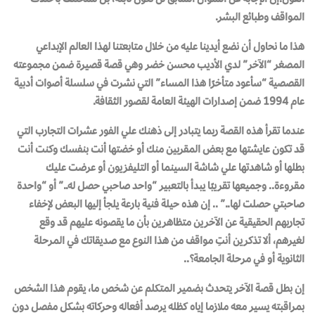
المواقف وطبائع البشر.
هذا ما نحاول أن نضع أيدينا عليه من خلال متابعتنا لهذا العالم الإبداعي
المصغر
“الآخر”
لدي الأديب محسن خضر وهي قصة قصيرة ضمن مجموعته
القصصية
“سأعود
متأخرًا هذا المساء”
التي نشرت في سلسلة أصوات أدبية
عام 1994 ضمن إصدارات الهيئة العامة لقصور الثقافة.
عندما تقرأ هذه القصة ربما يتبادر إلى ذهنك علي الفور عشرات التجارب التي
قد تكون عايشتها مع بعض المقربين منك أو خضتها أنت بنفسك وكنت أنت
بطلها أو شاهدتها علي شاشة السينما أو التليفزيون أو عرضت عليك
مقروءة.. وجميعها تقريبًا يبدأ بالتعبير “واحد صاحبي حصل له..” أو “واحدة
صاحبتي حصلت لها..” .. إن هذه حيلة فنية بارعة يلجأ إليها البعض لإخفاء
تجاربهم الحقيقية عن الآخرين متظاهرين بأن ما يقصونه عليهم قد وقع
لغيرهم، ألا تذكرين أنتِ مواقف من هذا النوع مع صديقاتك في المرحلة
الثانوية أو في مرحلة الجامعة؟..
إن بطل قصة
الآخر
يتحدث بضمير المتكلم عن شخص ما، يقوم هذا الشخص
بمراقبته يسير معه ملازما إياه كظله يرصد أفعاله وحركاته بشكل مفصل دون