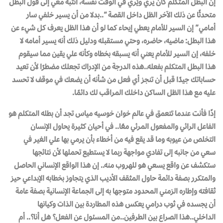
إن البطل المتكلم كان يري ويُري في الوقت نفسه، انتبه معي إلى قول البطل
متحدثًا عن ذلك الآخر الظل داخل القصة
“..بدلا من أن يسير خلفي سار
أمامي”
إن السير للأمام يعطي إيحاء كما لو أن هذا الظل يعرف كل شيء عن
هذا البطل: ماضيه، حاضره، وحتي مستقبله ودليل ذلك أنه يسير أمامه لا
خلفه، إن السير للأمام يعني أنه يسبقه بخطاه وكأنه علي يقين مما سيقوم
هذا البطل المتكلم بفعله..هذه الدرجة من الإدراك تجعلك مضطرًا لأن تعيد
حساباتك جيدًا قبل أن تنجز أي فعل من شأنه أن يضعك في موقف لا تحسد
عليه مع هذا الظل الساكن داخلك المراقب لك دائمًا.
إذًا فأنت عندما تتعمق في عالم خوان خوسيه مياس تجد أن بطله المتكلم هو
الفاعل الرائي والمفعول المرئي معًا.. في أحيان كثيرة يحاول الإنسان
التخلص من عيوبه وما قد يقع فيه من أخطاء بأن يرمي بها علي الغير في
سعي من جانبه إلى تفادي مواجهة ربما لا يستطيع تحملها لأن نتائجها
ستكشف عن واقع يسعي هو للهروب منه.. إن هذا الواقع الإنساني الحاصل
والمتكرر بصفة دائمة حاول المثقف الأديب الذي يتجاوز بخطابه الإبداعي حيز
ثقافته وإطاره الزمني المحدود متوجها به إلى الجماعة الإنسانية بصفة عامة
أن يجسده في ثوب درامي يعكس هذه المطاردة بين الذات وكيانها
الداخلي..هذا الصراع بين الطرفين..من المسئول عن الفعل؟ هل أنا؟.. أم