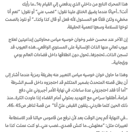
هذا المحرك النابع من داخلي الذي يدفعني إلي القيام به؟..ما رأيك
أنت؟..أحيانًا عندما يضيق الخناق علينا نقول: “غصب عني” أو نقول: “نعم أنا
مخطيء ولكن فلانًا هو المسئول لأنه فعل أو قال كذا وكذا..” أو نلوذ بالصمت
توخيًا للسلامة وسعيًا لتعمية الحقيقة.
إن الآخر عند محسن خضر وخوان خوسيه مياس محاولتين إبداعيتين لعلاج
عيوب تعاني منها الذات الإنسانية على المستوي الواقعي..هذه العيوب قد
تسجن الذات..تحتجزها..تحول دون انطلاقها داخل فضاءات العالم بوعي
وبإيجابية..
وهذا ما حاول خوان خوسيه مياس التعبير عنه بطريقة رمزية عندما أشار إلى
أن بطل قصته المتحدث بضمير المتكلم قد احتجزوه داخل قسم الشرطة
“أما أنا فقد احتجزوني عدة ساعات، في نهاية الأمر أجبروني علي دفع
غرامة..أطلقوا سراحي مع التهديد بمثولي أمام القضاء إذا عاودت الكرة..منذ
ذلك الحين كلما طاردني..يلقون القبض عليَّ أنا
” من قصة تناظر ص45 ،46.
..في النهاية ألم يحن الوقت بعد لأن نرفع من قاموس حياتنا قدر الاستطاعة
تعبيرات مثل: “معلهش..ما كنش قصدي..غصب عني..لو كنت عملت كذا ما