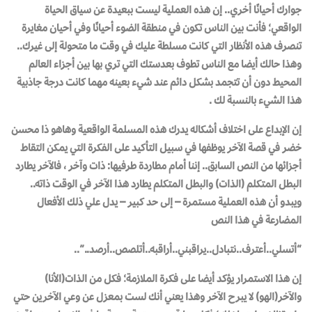
جوارك أحيانًا أخري.. إن هذه العملية ليست ببعيدة عن سياق الحياة
الواقعي؛ فأنت بين الناس تكون في منطقة الضوء أحيانًا وفي أحيان مغايرة
تنصرف هذه الأنظار التي كانت مسلطة عليك في وقت ما متحولة إلى غيرك..
وهذا حالك أيضا مع الناس تطوف بعدستك التي تري بها بين أجزاء العالم
المحيط دون أن تتجمد بشكل دائم عند شيء بعينه مهما كانت درجة جاذبية
هذا الشيء بالنسبة لك .
إن الإبداع على اختلاف أشكاله يدرك هذه المسلمة الواقعية وهاهو ذا محسن
خضر في قصة الآخر يوظفها في سبيل التأكيد على الفكرة التي يمكن التقاط
أجزائها من النص السابق.. إننا أمام مطاردة طرفيها: ذات وآخر ، فالآخر يطارد
البطل المتكلم (الذات) والبطل المتكلم يطارد هذا الآخر في الوقت ذاته..
ويبدو أن هذه العملية مستمرة – إلى حد كبير – يدل علي ذلك الأفعال
المضارعة في هذا النص
“أتسلي..أعترف..نتبادل..يراقبني..أراقبه..أتلصص..أرصد..”
..
إن هذا الاستمرار يؤكد أيضا على فكرة الملازمة؛ فكل من الذات(الأنا)
والآخر(الهو) لا يبرح الآخر وهذا يعني أنك لست بمعزل عن وعي الآخرين حتي