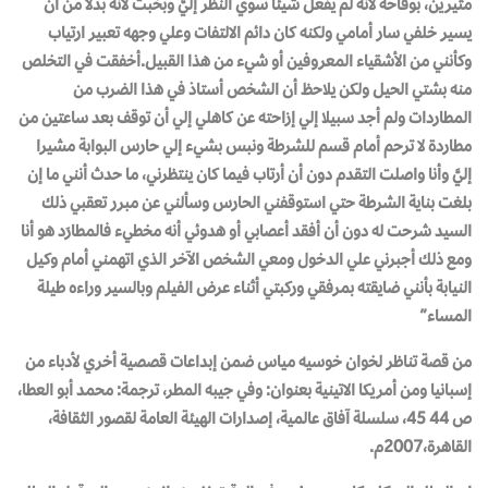
مثيرين، بوقاحة لأنه لم يفعل شيئا سوي النظر إليَّ وبخبث لأنه بدلا من أن
يسير خلفي سار أمامي ولكنه كان دائم الالتفات وعلي وجهه تعبير ارتياب
وكأنني من الأشقياء المعروفين أو شيء من هذا القبيل.أخفقت في التخلص
منه بشتي الحيل ولكن يلاحظ أن الشخص أستاذ في هذا الضرب من
المطاردات ولم أجد سبيلا إلي إزاحته عن كاهلي إلي أن توقف بعد ساعتين من
مطاردة لا ترحم أمام قسم للشرطة ونبس بشيء إلي حارس البوابة مشيرا
إليَّ وأنا واصلت التقدم دون أن أرتاب فيما كان ينتظرني، ما حدث أنني ما إن
بلغت بناية الشرطة حتي استوقفني الحارس وسألني عن مبرر تعقبي ذلك
السيد شرحت له دون أن أفقد أعصابي أو هدوئي أنه مخطيء فالمطارَد هو أنا
ومع ذلك أجبرني علي الدخول ومعي الشخص الآخر الذي اتهمني أمام وكيل
النيابة بأنني ضايقته بمرفقي وركبتي أثناء عرض الفيلم وبالسير وراءه طيلة
المساء”
من قصة تناظر لخوان خوسيه مياس ضمن إبداعات قصصية أخري لأدباء من
إسبانيا ومن أمريكا الاتينية بعنوان: وفي جيبه المطر، ترجمة: محمد أبو العطا،
ص 44 45، سلسلة آفاق عالمية، إصدارات الهيئة العامة لقصور الثقافة،
القاهرة،2007م.