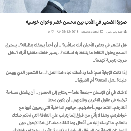
صورة الضمير في الأدب بين محسن خضر وخوان خوسيه
أحمد يحيى علي
أبحاث ودراسات
25/12/2018
0
هل تشعر في بعض الأحيان أنك مراقَب؟ .. أن أحداً يرمقك بنظراته؟.. يسترق
السمع يحاول التقاط ما يتلفظ به لسانك ؟.. يسير خلفك مقتفيا أثرك ؟..هل
مررت بتجربة كهذه؟..
إذا كانت الإجابة نعم؛ فما رد فعلك تجاه هذا الظل ؟.. ما الشعور الذي يهيمن
عليك؟..هل المتعة؟ أم الضيق؟..
لا شك في أن الإنسان – بصفة عامة – يحتاج إلى الحضور .. أن يشغل مساحة
ترضيه في عقول الآخرين وقلوبهم.. أن يكون محط
أنظارهم..اهتمامهم..أحاديثهم..حياتهم الداخلية التي يحيون فيها مع
خواطرهم، وهذا لا يأتي من فراغ إنما يترتب علي العلاقة التي تحكم صلتك
بالعالم، ما ترسله إليه من أفعال وما تتلقاه منه..كل هذا لايحول دون
القول:إن الإجابة عن السؤال السابق لن تكون ثابتة، بل ستختلف باختلاف