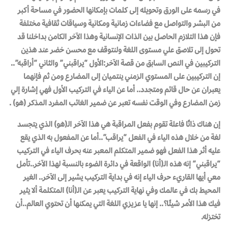
في رسمه على الورق وتحويله إلى كلمات بإمكانها الحضور في مساحة أكبر
من البشر والتواصل مع فضاءات زمانية ومكانية وسياقات ثقافية مختلفة
فإن هذا التلازم الحاصل بين الذات الإنسانية وهذا الآخر الكامن بداخلنا قد
تحول إلى تلاصق علي مستوى اللغة ولنتوقف مع محسن خضر عند هذين
التركيبين في النص السابق من قصة الآخر:
الأول “يراقبني” والثاني “أراقبه”..
إن التركيبين على المستوي الزمني ينتميان إلى المضارع ومن ثم فإنهما
يعبران عن حال قائم ومتجدد.. أما عن الياء في التركيب الأول فهي إشارة إلي
زمن المضارع وفي الوقت نفسه تعبر عن ضمير الغائب المفرد المذكر (هو) .
إن هناك ذاتًا فاعلة تقوم بفعل المراقبة هي هذا الآخر الـ(هو) الذي يتجسد
لغة من خلال هذه الياء في الفعل “يراقب”..أما عن المفعول به الذي يقع
عليه أثر هذا الفعل فهو ضمير المتكلم المعبر عنه بحرف الياء في التركيب
“يراقبني” إنه هذه الـ(أنا) الواقعة في دائرة الضوء بالنسبة لهذا الآخر..تأمل
معي أيها القاريء حرف الياء إنه في بداية التركيب يشير إلى الآخر.. الغير
المحيط بك في عالمك وفي نهاية التركيب يعبر عن الـ(أنا) المتكلمة ألا يثير
فيك هذا الأمر شيئًا؟.. إنها يا عزيزي اللغة التي يمكنها أن تحتوي العالم..أن
تختزله.