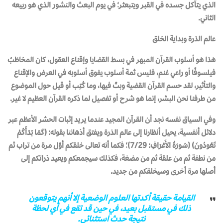
الذي يتآكل جسده في القبر ويتبعثر؛ في يوم البعث والنشور الذي هو ربيعه
الثاني.
عالم الذرة وبداية الخلق
هذا هو أسلوب القرآن المبهر في بسط القضايا وإقناع العقول، كان المخاطَبُ
فيلسوفًا أو راعي غنم، فليس ثمة أسلوب يفوق أسلوبه في العرض والإقناع
والتأثير، لقد حسم القرآن القضية وبتّ فيها، وما كُتِب أو قيل حول الموضوع
من طرفنا نحن البشر، إنما هو شرح أو تفصيل لما ذكره القرآن العظيم لا غير.
وفي السياق نفسه نجد أن القرآن المجيد عندما يريد إثبات الحشر الأعظم عبر
دلائل أنفسية، يحيل أنظارنا إلى عالم الذرة ويفتق أذهاننا بقوله: (كَمَا بَدَأَكُمْ
تَعُودُونَ) (سُورَةُ الأَعْرَافِ: 7/29)؛ فكما أنه تعالى خلقكم أوّل مرة من تراب ثم
من نطفة ثم من علقة ثم من مضغة، فكذلك سيجمعكم ويعيد ذراتكم إلى
أصلها مرة أخرى وسيخلقكم من جديد.
القيامة حقيقة أكدتها العلوم الوضعية إلا أنهم يتوقعون
ذلك في مستقبل بعيد، في حين قد تقع في أي لحظة
نتيجة حدث استثنائي.