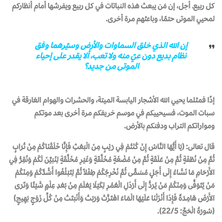
كل ربيع. أجل، إن مَن يبعث هذه النباتات في كل ربيع ويفرشها أمام أنظاركم
لمحيي الموتى حتمًا، وباعثهم مرة أخرى.
إن الله الذي خلق السماوات والأرض وسيّرهما وفق
نظام بديع دون عيّ منه ولا تعب، ألا يقدر على إحياء
الموتى من جديد؟
إذًا فمثلما يحيي الله الأشجار اليابسة الميتة، والحشرات والهوام الغارقة في
سبات الموت، فسيحييكم في موسم خريفكم مرة أخرى بعد موتكم
ومواراتكم التراب ودفنكم بالأرض.
قال تعالى: (يَا أَيُّهَا النَّاسُ إِنْ كُنْتُمْ فِي رَيْبٍ مِنَ الْبَعْثِ فَإِنَّا خَلَقْنَاكُمْ مِنْ تُرَابٍ
ثُمَّ مِنْ نُطْفَةٍ ثُمَّ مِنْ عَلَقَةٍ ثُمَّ مِنْ مُضْغَةٍ مُخَلَّقَةٍ وَغَيْرِ مُخَلَّقَةٍ لِنُبَيِّنَ لَكُمْ وَنُقِرُّ فِي
الأَرْحَامِ مَا نَشَاءُ إِلَى أَجَلٍ مُسَمًّى ثُمَّ نُخْرِجُكُمْ طِفْلاً ثُمَّ لِتَبْلُغُوا أَشُدَّكُمْ وَمِنْكُمْ
مَنْ يُتَوَفَّى وَمِنْكُمْ مَنْ يُرَدُّ إِلَى أَرْذَلِ الْعُمُرِ لِكَيْلَا يَعْلَمَ مِنْ بَعْدِ عِلْمٍ شَيْئًا وَتَرَى
الأَرْضَ هَامِدَةً فَإِذَا أَنْزَلْنَا عَلَيْهَا الْمَاءَ اهْتَزَّتْ وَرَبَتْ وَأَنْبَتَتْ مِنْ كُلِّ زَوْجٍ بَهِيجٍ)
(سُورَةُ الْحَجِّ: 22/5).