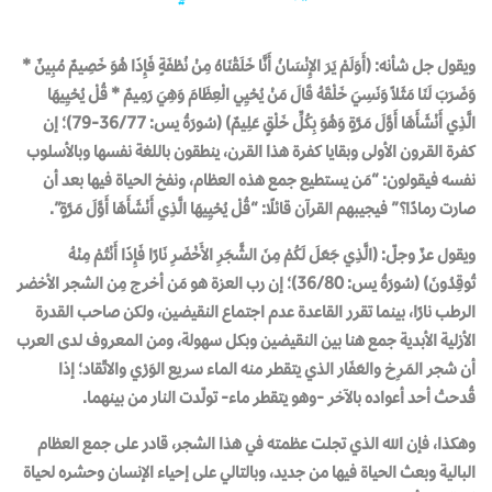
ويقول جل شأنه: (أَوَلَمْ يَرَ الإِنْسَانُ أَنَّا خَلَقْنَاهُ مِنْ نُطْفَةٍ فَإِذَا هُوَ خَصِيمٌ مُبِينٌ *
وَضَرَبَ لَنَا مَثَلاً وَنَسِيَ خَلْقَهُ قَالَ مَنْ يُحْيِي الْعِظَامَ وَهِيَ رَمِيمٌ * قُلْ يُحْيِيهَا
الَّذِي أَنْشَأَهَا أَوَّلَ مَرَّةٍ وَهُوَ بِكُلِّ خَلْقٍ عَلِيمٌ) (سُورَةُ يس: 36/77-79)؛ إن
كفرة القرون الأولى وبقايا كفرة هذا القرن، ينطقون باللغة نفسها وبالأسلوب
نفسه فيقولون: “مَن يستطيع جمع هذه العظام، ونفخ الحياة فيها بعد أن
صارت رمادًا؟” فيجيبهم القرآن قائلًا: “قُلْ يُحْيِيهَا الَّذِي أَنْشَأَهَا أَوَّلَ مَرَّةٍ”.
ويقول عزّ وجلّ: (الَّذِي جَعَلَ لَكُمْ مِنَ الشَّجَرِ الأَخْضَرِ نَارًا فَإِذَا أَنْتُمْ مِنْهُ
تُوقِدُونَ) (سُورَةُ يس: 36/80)؛ إن رب العزة هو مَن أخرج مِن الشجر الأخضر
الرطب نارًا، بينما تقرر القاعدة عدم اجتماع النقيضين، ولكن صاحب القدرة
الأزلية الأبدية جمع هنا بين النقيضين وبكل سهولة، ومن المعروف لدى العرب
أن شجر المَرِخ والعَفَار الذي يتقطر منه الماء سريع الوَرْي والاتّقاد؛ إذا
قُدحتْ أحد أعواده بالآخر -وهو يتقطر ماء- تولّدت النار من بينهما.
وهكذا، فإن الله الذي تجلت عظمته في هذا الشجر، قادر على جمع العظام
البالية وبعث الحياة فيها من جديد، وبالتالي على إحياء الإنسان وحشره لحياة