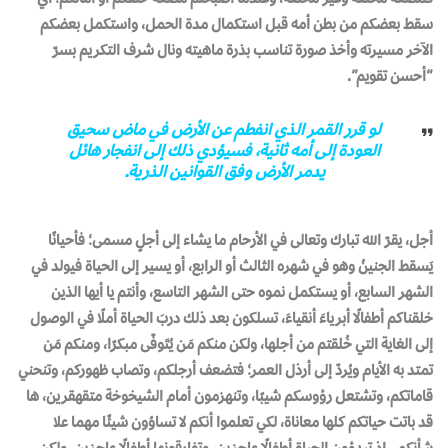
سقط بعضكم من بطن أمه قبل استكمال مدة الحمل، واستكمل بعضكم
الآخر مسيرته وأخذ صورة تناسب بذرة ماهيته ونال شرف التكريم بسرّ
“أحسن تقويم”.
لو قرر القمر الذي انفطم عن الأرض في ماض سحيق
العودة إلى أمه ثانية، فسيؤدي ذلك إلى انفجار هائل
يدمر الأرض وفق القوانين الذرية.
أجل، يقرّ الله تبارك وتعالى في الأرحام ما يشاء إلى أجلٍ مسمى؛ فأحيانًا
يَسقط الجنينُ وهو في شهره الثالث أو الرابع، أو يسير إلى الحياة فيولد في
الشهر السابع، أو يستكمل نموه حتى الشهر التاسع، وأنتم يا أيها الذين
خلقناكم أطفالًا أبرياءَ أنقياءَ، تسلكون بعد ذلك دربَ الحياة أملًا في الوصول
إلى الغاية التي خُلقتم من أجلها، ولكن منكم مَن يُتَوفّى مبكرًا، ومنكم مَن
تمتد به الأيام ويُردّ إلى أرذل العمر؛ فتضعف أرجلكم، وتصاب ظهوركم، وتنحني
قاماتكم، وتشتعل رؤوسكم شيبًا، وتنهزمون أمام الشيخوخة متقهقرين، ها
قد باتت حياتكم كلها معاناة، لكي تعلموا أنكم لا تساوُون شيئًا مهما علا
شأنكم.. إذ تبدؤون الحياة أطفالًا عاجزين، وتفارقونها أطفالًا عاجزين، ولكن