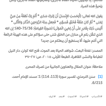
بلِحيةٍ هذه المرة.
يقول الله تعالى: (أَيَحْسَبُ الإِنْسَانُ أَنْ يُتْرَكَ سُدًى * أَلَمْ يَكُ نُطْفَةً مِنْ مَنِيٍّ
يُمْنَى * ثُمَّ كَانَ عَلَقَةً فَخَلَقَ فَسَوَّى * فَجَعَلَ مِنْهُ الزَّوْجَيْنِ الذَّكَرَ وَالأُنْثَى *
أَلَيْسَ ذَلِكَ بِقَادِرٍ عَلَى أَنْ يُحْيِيَ الْمَوْتَى) (سُورَةُ القِيامَةِ: 75/36-40)؛ إن الله
الذي تنقّل بكم في منازل من الخلق شتى حتى سوّاكم على هذه الهيئة الرائعة
التي أنتم عليها، ألا يستطيع أن يبعثكم من جديد؟
المصدر:
نفخة البعث، شواهد الحياة بعد الموت، فتح الله كولن، دار النيل
للطباعة والنشر، القاهرة، الطبعة الأولى، ٢٠١٥، ص: ٢٧-٣٧
ملاحظة:
عنوان المقال والعناوين الجانبية من تصرف المحرر.
[1]
سنن الترمذي
، تفسير سورة (113، 114) 1؛
مسند الإمام أحمد
،
6/215.
الأسباب
الحياة
الموت
بعد
كيف