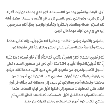
أجل، البعث والنشور وعد من الله سبحانه، فهو الذي يكشف عن آيات قدرته
في كل شيء، وهو الذي يقوم بتنظيم كل ما في الأرض والسماء؛ يفصّل آياته
لكم لتدركوا قدرته وعظمته، ولتفكّروا وتتأملوا وتؤمنوا بحقٍّ أنكم سترجعون
إليه في يوم من الأيام مهما طال الزمن.
إننا نؤمن بالآخرة، ونؤمن -كذلك- بوحدانية الله عزّ وجلّ.. وإنه تعالى بعظمة
ربوبيته وقداسة حكمته سيأمر بقيام الحشر وبالطريقة التي يشاؤها هو.
(يَوْمَ نَطْوِي السَّمَاءَ كَطَيِّ السِّجِلِّ لِلْكُتُبِ كَمَا بَدَأْنَا أَوَّلَ خَلْقٍ نُعِيدُهُ وَعْدًا عَلَيْنَا
إِنَّا كُنَّا فَاعِلِينَ)(سُورَةُ الأَنْبِيَاءِ: 21/104)؛ أي نحن مَن سنطوي السماء كطي
السجل للكتب ونخرجها من ماهيتها التي هي عليها الآن.. عندها تفقد حركتها
وحرارتها ثم تتوقف عن الدَّوَران.. سنطوي كتاب الكون الذي أخرجناه من
محفظته وفرشناه أمام بصائركم، ثم نعيده إلى محفظته كما بدأناه في أول
خلقه، فكل المخلوقات ستعود إلى خلقها الأول في نهاية المطاف، فكما
سكتت الأسباب عند الخلق الأول، فستسكت كذلك عند الخلق الثاني، ثم
سنفتح الكتاب كرة أخرى كما طويناه، ونخلق الذرات من جديد.