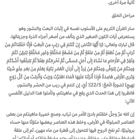
ثانية مرة أخرى.
مراحل الخلق
سار القرآن الكريم على الأسلوب نفسه في إثبات البعث والنشور وهو
يستعرض آيات الكون الصغير الذي يتألف من أصغر أجزاء الذرة وجزيئاتها،
قال تبارك وتعالى: (يَا أَيُّهَا النَّاسُ إِنْ كُنْتُمْ فِي رَيْبٍ مِنَ الْبَعْثِ فَإِنَّا خَلَقْنَاكُمْ مِنْ
تُرَابٍ ثُمَّ مِنْ نُطْفَةٍ ثُمَّ مِنْ عَلَقَةٍ ثُمَّ مِنْ مُضْغَةٍ مُخَلَّقَةٍ وَغَيْرِ مُخَلَّقَةٍ لِنُبَيِّنَ لَكُمْ
وَنُقِرُّ فِي الأَرْحَامِ مَا نَشَاءُ إِلَى أَجَلٍ مُسَمًّى ثُمَّ نُخْرِجُكُمْ طِفْلاً ثُمَّ لِتَبْلُغُوا أَشُدَّكُمْ
وَمِنْكُمْ مَنْ يُتَوَفَّى وَمِنْكُمْ مَنْ يُرَدُّ إِلَى أَرْذَلِ الْعُمُرِ لِكَيْلَا يَعْلَمَ مِنْ بَعْدِ عِلْمٍ شَيْئًا
وَتَرَى الأَرْضَ هَامِدَةً فَإِذَا أَنْزَلْنَا عَلَيْهَا الْمَاءَ اهْتَزَّتْ وَرَبَتْ وَأَنْبَتَتْ مِنْ كُلِّ زَوْجٍ
بَهِيجٍ) (سُورَةُ الْحَجِّ: 22/5)؛ أيْ، إن كنتم في ريب من الحشر والنشور،
فانظروا إلى هذا الحدث الذي يقع في ماهيتكم، وتأملوا هذا الدليل الأنفسي
الآتي:
إن الله عزّ وجلّ خلقكم بادئ الأمر من تراب، وصنع خميرة ماهيتكم من بعض
العناصر المبثوثة في الأرض، وخلط هذه العناصر ببعضها مكوّنًا منها حساء
بروتينيًّا، ثم نفخ الروح فيها لتتحول إلى قطرة من ماء مهين، ثم إلى علقة
فمضغة مخلقة وغير مخلقة، وعندما أصبحتم مضغة خلقكم أو أماتكم؛ أي