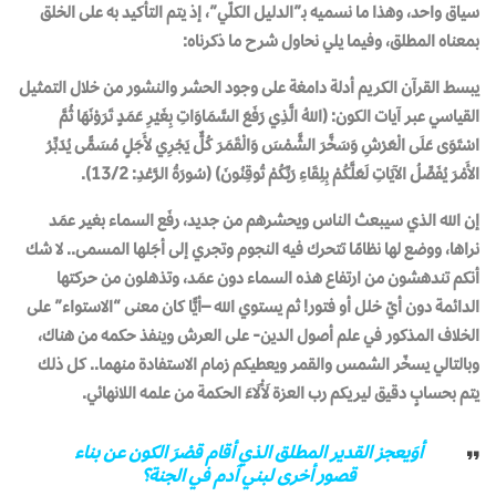
سياق واحد، وهذا ما نسميه بـ”الدليل الكلّي”، إذ يتم التأكيد به على الخلق
بمعناه المطلق، وفيما يلي نحاول شرح ما ذكرناه:
يبسط القرآن الكريم أدلة دامغة على وجود الحشر والنشور من خلال التمثيل
القياسي عبر آيات الكون: (اللهُ الَّذِي رَفَعَ السَّمَاوَاتِ بِغَيْرِ عَمَدٍ تَرَوْنَهَا ثُمَّ
اسْتَوَى عَلَى الْعَرْشِ وَسَخَّرَ الشَّمْسَ وَالْقَمَرَ كُلٌّ يَجْرِي لأَجَلٍ مُسَمًّى يُدَبِّرُ
الأَمْرَ يُفَصِّلُ الآيَاتِ لَعَلَّكُمْ بِلِقَاءِ رَبِّكُمْ تُوقِنُونَ) (سُورَةُ الرَّعْدِ: 13/2).
إن الله الذي سيبعث الناس ويحشرهم من جديد، رفَع السماء بغير عمَد
نراها، ووضع لها نظامًا تتحرك فيه النجوم وتجري إلى أجَلها المسمى.. لا شك
أنكم تندهشون من ارتفاع هذه السماء دون عمَد، وتذهلون من حركتها
الدائمة دون أيّ خلل أو فتور! ثم يستوي الله –أيًّا كان معنى “الاستواء” على
الخلاف المذكور في علم أصول الدين- على العرش وينفذ حكمه من هناك،
وبالتالي يسخّر الشمس والقمر ويعطيكم زمام الاستفادة منهما.. كل ذلك
يتم بحسابٍ دقيق ليريكم رب العزة لَأْلَاءَ الحكمة من علمه اللانهائي.
أوَيعجز القدير المطلق الذي أقام قصْرَ الكون عن بناء
قصور أخرى لبني آدم في الجنة؟