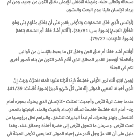
سبحانه وتعالى جلية، ولتهيئة الأذهان للإيمان بخلق الكون من جديد، ومن ثم
يزداد الإنسان يقينًا بيوم البعث والنشور.
(أَوَلَيْسَ الَّذِي خَلَقَ السَّمَاوَاتِ وَالأَرْضَ بِقَادِرٍ عَلَى أَنْ يَخْلُقَ مِثْلَهُمْ بَلَى وَهُوَ
الْخَلَّاقُ الْعَلِيمُ)(سُورَةُ يس: 36/81)، (أَأَنْتُمْ أَشَدُّ خَلْقًا أَمِ السَّمَاءُ بَنَاهَا)
(سُورَةُ النَّازِعَاتِ: 79/27).
أَوَأنتم أشد خلقًا أم خلقُ الجن وخلقُ كل ما يحيط بالإنسان من قوانين
وأنظمة؟ أوَيعجز القدير المطلق الذي أقام قصْرَ الكون عن بناء قصور أخرى
لكم في الجنة؟
(وَمِنْ آيَاتِهِ أَنَّكَ تَرَى الأَرْضَ خَاشِعَةً فَإِذَا أَنْزَلْنَا عَلَيْهَا الْمَاءَ اهْتَزَّتْ وَرَبَتْ إِنَّ
الَّذِي أَحْيَاهَا لَمُحْيِي الْمَوْتَى إِنَّهُ عَلَى كُلِّ شَيْءٍ قَدِيرٌ)(سُورَةُ فُصِّلَتْ: 41/39).
عندما جفت تربة الأرض وأجدبت؛ تمثلت -كالإنسان الذي يعترف بعجزه أمام
ربه- أمام الله خاشعة خاضعة تسأله الإمداد بالغيث والماء، فيغيثها بالمطر،
فتنتعش وتهتز وتتحرك، ثم تبدأ البذيرات تتشقق، والبراعم تطل برؤوسها من
تحت الأرض، وسرعان ما تتحول الأرض إلى خضرة أخاذة وحدائق غناء، وهذا
دليل على أن الله عزّ وجلّ قادر على إحياء الموتى كما يحيي الأرض الميتة في