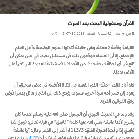
القرآن ومعقولية البعث بعد الموت
فتح الله كولن
المدونة
قطوف
07/10/2018
0
القيامة واقعة لا محالة، وهي حقيقة أكدتها العلوم الوضعية وأهل العلم
بالإجماع، إلا أن العلماء يتوقعون ذلك في مستقبل بعيد، في حين يمكن أن
تقع في أي لحظة نتيجة حدث من الأحداث الاستثنائية العديدة التي تطرأ على
الأرض يوميًّا.
فلو أراد القمر -مثلًا- الذي انفصم عن الكرة الأرضية في ماض سحيق، أن
يعود إلى صدر أمه مرة أخرى، فسوف يؤدي ذلك إلى انفجار هائل يدمر الأرض
وفق القوانين الذرية.
وقد ورد في الحديث النبوي أن الرسول صلى الله عليه وسلم عندما كان
يشرح لأمّنا عائشة رضي الله عنها كلمة “غاسِق” في قوله تعالى: (وَمِنْ شَرِّ
غَاسِقٍ إِذَا وَقَبَ)(سُورَةُ الفَلَقِ: 113/3)، أشار إلى القمر وقال: “يَا عَائِشَةُ
اسْتَعِيذِي بِاللَّهِ مِنْ شَرِّ هَذَا، فَإِنَّ هَذَا هُوَ الغَاسِقُ إِذَا وَقَبَ”
[1]
، ولذلك اعتبر