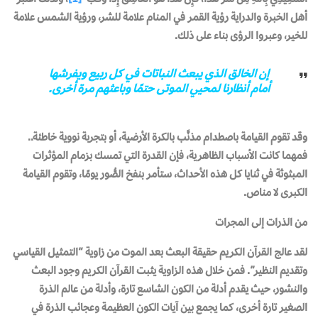
أهل الخبرة والدراية رؤية القمر في المنام علامة للشر، ورؤية الشمس علامة
للخير، وعبروا الرؤى بناء على ذلك.
إن الخالق الذي يبعث النباتات في كل ربيع ويفرشها
أمام أنظارنا لمحيي الموتى حتمًا وباعثهم مرة أخرى.
وقد تقوم القيامة باصطدام مذنَّب بالكرة الأرضية، أو بتجربة نووية خاطئة..
فمهما كانت الأسباب الظاهرية، فإن القدرة التي تمسك بزمام المؤثرات
المبثوثة في ثنايا كل هذه الأحداث، ستأمر بنفخ الصُّور يومًا، وتقوم القيامة
الكبرى لا مناص.
من الذرات إلى المجرات
لقد عالج القرآن الكريم حقيقة البعث بعد الموت من زاوية “التمثيل القياسي
وتقديم النظير”. فمن خلال هذه الزاوية يثبت القرآن الكريم وجود البعث
والنشور، حيث يقدم أدلة من الكون الشاسع تارة، وأدلة من عالم الذرة
الصغير تارة أخرى، كما يجمع بين آيات الكون العظيمة وعجائب الذرة في