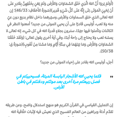
(أَوَلَمْ يَرَوْا أَنَّ اللهَ الَّذِي خَلَقَ السَّمَاوَاتِ وَالأَرْضَ وَلَمْ يَعْيَ بِخَلْقِهِنَّ بِقَادِرٍ عَلَى
أَنْ يُحْيِيَ الْمَوْتَى بَلَى إِنَّهُ عَلَى كُلِّ شَيْءٍ قَدِير)(سُورَةُ الأَحْقَافِ: 46/33)؛ إن
الله تعالى الذي خلق السماوات والأرض وسيّرهما داخل نظام بديع دون عيّ
منه ولا تعب، أَوَليس قادرًا على أن يحيي الموتى من جديد؟ أمعنوا النظر في
الكائنات وتأملوا فيها جيّدًا، سترون بجلاءٍ قدرةَ الله في كل شيء، إنه تعالى لا
يمسّه تعب ولا يحتاج إلى راحة أبدًا، وفي آية أخرى يقول تعالى: (وَلَقَدْ خَلَقْنَا
السَّمَاوَاتِ وَالأَرْضَ وَمَا بَيْنَهُمَا فِي سِتَّةِ أَيَّامٍ وَمَا مَسَّنَا مِنْ لُغُوبٍ)(سُورَةُ ق:
50/38).
أجل، أوليس الله بقادر على إحياء الموتى من جديد؟
فكما يحيي الله الأشجار اليابسة الميتة، فسيحييكم في
فصل ربيعكم مرة أخرى بعد موتكم ودفنكم في باطن
الأرض.
إن التمثيل القياسي في القرآن الكريم هو منهج استدلال واضح، وعن طريقه
تقدَّم أدلة وبراهين من العالم الفسيح الذي نعيش فيه لإثبات خلّاقية الله