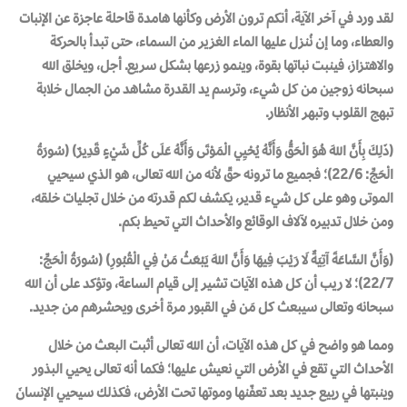
لقد ورد في آخر الآية، أنكم ترون الأرض وكأنها هامدة قاحلة عاجزة عن الإنبات
والعطاء، وما إن نُنزل عليها الماء الغزير من السماء، حتى تبدأ بالحركة
والاهتزاز، فينبت نباتها بقوة، وينمو زرعها بشكل سريع. أجل، ويخلق الله
سبحانه زوجين من كل شيء، وترسم يد القدرة مشاهد من الجمال خلابة
تبهج القلوب وتبهر الأنظار.
(ذَلِكَ بِأَنَّ اللهَ هُوَ الْحَقُّ وَأَنَّهُ يُحْيِي الْمَوْتَى وَأَنَّهُ عَلَى كُلِّ شَيْءٍ قَدِيرٌ) (سُورَةُ
الْحَجِّ: 22/6)؛ فجميع ما ترونه حقّ لأنه من الله تعالى، هو الذي سيحيي
الموتى وهو على كل شيء قدير، يكشف لكم قدرته من خلال تجليات خلقه،
ومن خلال تدبيره لآلاف الوقائع والأحداث التي تحيط بكم.
(وَأَنَّ السَّاعَةَ آتِيَةٌ لَا رَيْبَ فِيهَا وَأَنَّ اللهَ يَبْعَثُ مَنْ فِي الْقُبُورِ) (سُورَةُ الْحَجِّ:
22/7)؛ لا ريب أن كل هذه الآيات تشير إلى قيام الساعة، وتؤكد على أن الله
سبحانه وتعالى سيبعث كل مَن في القبور مرة أخرى ويحشرهم من جديد.
ومما هو واضح في كل هذه الآيات، أن الله تعالى أثبت البعث من خلال
الأحداث التي تقع في الأرض التي نعيش عليها؛ فكما أنه تعالى يحيي البذور
وينبتها في ربيع جديد بعد تعفّنها وموتها تحت الأرض، فكذلك سيحيي الإنسانَ