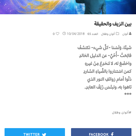
بين الزيف والحقيقة
ألوان
ألوان وظلال
العدد 65
10/04/2018
0
شيئًا، وَلَسْنا -كلَّ شيء- نكتشفْ
فابْحَثْ -أُخَيَّ- عن الدليل الخالدِ
واخضَعْ له، لا تنخدِعْ مِنْ غيرهِ
كمن اسْتناروا بالضِّياءِ الشاردِ
ذلّوا أمام زوائفِ النور الذي
تاهوا به، ولبئْسَ زَيْفُ العابدِ.
***
ألوان وظلال
TWITTER
FACEBOOK