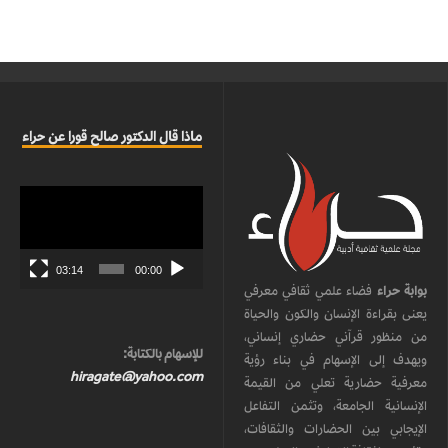
ماذا قال الدكتور صالح قورا عن حراء
مشغل
الفيديو
03:14
00:00
بوابة حراء
فضاء علمي ثقافي معرفي
يعنى بقراءة الإنسان والكون والحياة
من منظور قرآني حضاري إنساني،
للإسهام بالكتابة:
ويهدف إلى الإسهام في بناء رؤية
hiragate@yahoo.com
معرفية حضارية تعلي من القيمة
الإنسانية الجامعة، وتثمن التفاعل
الإيجابي بين الحضارات والثقافات،