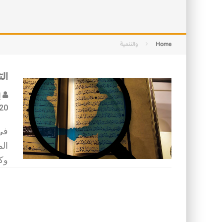
التصميم بين الهندسة والكون
الأمن في ضوء الوحي
Home
والتنمية
الت
إ
20
في
ال
وك