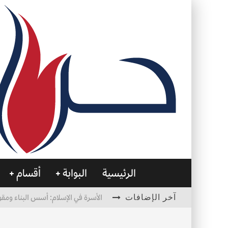
الرئيسية
البوابة
أقسام
آخر الإضافات
الأسرة في الإسلام: أسس البناء ومقو
العظام… صمتٌ يحمل الحياة