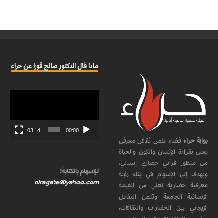
ماذا قال الدكتور صالح قورا عن حراء
مشغل
الفيديو
03:14
00:00
بوابة حراء
فضاء علمي ثقافي معرفي
يعنى بقراءة الإنسان والكون والحياة
من منظور قرآني حضاري إنساني،
للإسهام بالكتابة:
ويهدف إلى الإسهام في بناء رؤية
hiragate@yahoo.com
معرفية حضارية تعلي من القيمة
الإنسانية الجامعة، وتثمن التفاعل
الإيجابي بين الحضارات والثقافات،