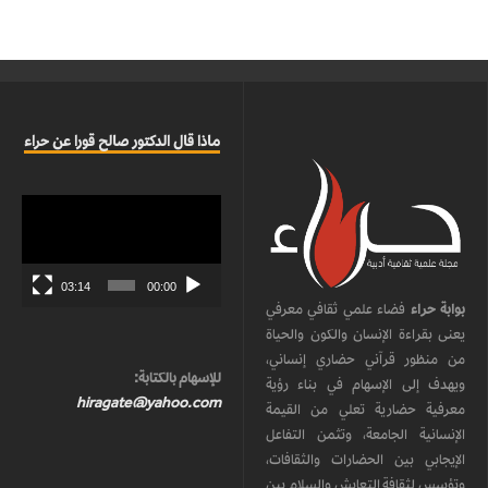
ماذا قال الدكتور صالح قورا عن حراء
مشغل
الفيديو
03:14
00:00
بوابة حراء
فضاء علمي ثقافي معرفي
يعنى بقراءة الإنسان والكون والحياة
من منظور قرآني حضاري إنساني،
للإسهام بالكتابة:
ويهدف إلى الإسهام في بناء رؤية
hiragate@yahoo.com
معرفية حضارية تعلي من القيمة
الإنسانية الجامعة، وتثمن التفاعل
الإيجابي بين الحضارات والثقافات،
وتؤسس لثقافة التعايش والسلام بين