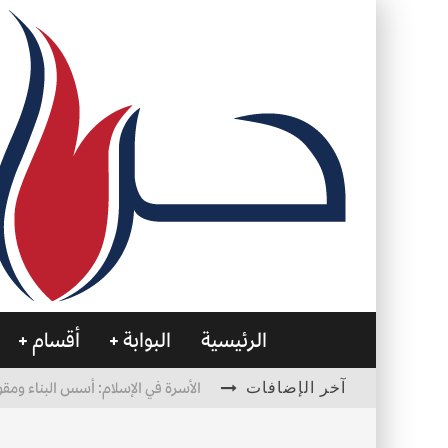
الرئيسية
البوابة
أقسام
آخر الإضافات
الأسرة في الإسلام: أسس البناء ومقو
العظام… صمتٌ يحمل الحياة