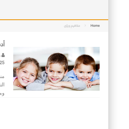
التصميم بين الهندسة والكون
الأمن في ضوء الوحي
Home
مفاهيم ورؤى
أد
م
25
من
الت
ومن